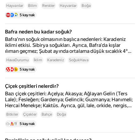
hücreleri olan L-konilerinin bulunmamasıdır. Boğaları
Hayvanlar
Bilim
Renkler
Hayvanlar
Boğa
harekete geçiren asıl neden, matadorların elindeki bezin
(muleta) hareketidir.
5 kaynak
Bafra neden bu kadar soğuk?
Bafra'nın soğuk olmasının başlıca nedenleri: Karadeniz
iklimi etkisi. Sibirya soğukları. Ayrıca, Bafra'da kışlar
ılıman geçmez; Şubat ayında ortalama düşük sıcaklık 4°C,
yüksek sıcaklık ise 10°C düzeyindedir.
HavaDurumu
İklim
Karadeniz
SoğukHava
5 kaynak
Çiçek çeşitleri nelerdir?
Bazı çiçek çeşitleri: Açelya; Akasya; Ağlayan Gelin (Ters
Lale); Fesleğen; Gardenya; Gelincik; Guzmanya; Hanımeli;
Hercai Menekşe; Kaktüs. Ayrıca, gül, lale, orkide, nergis,
zambak, leylak, manolya gibi birçok farklı çiçek türü de
Bitkiler
Çiçekler
Bahçe
Doğa
bulunmaktadır. Çiçekler, farklı iklim koşullarına göre
çeşitlilik gösterir; sıcak iklimlerde bougainvillea (begonvil)
5 kaynak
ve hibiscus (ebegümeci), ılıman iklimlerde yasemin ve
ortanca, soğuk iklimlerde ise karanfil ve çuha çiçeği gibi