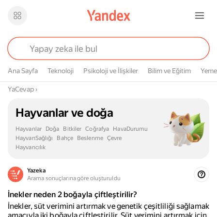
Ana Sayfa
Teknoloji
Psikoloji ve İlişkiler
Bilim ve Eğitim
Yeme
Buradasın
YaCevap
›
Hayvanlar ve doğa
Hayvanlar
Doğa
Bitkiler
Coğrafya
HavaDurumu
HayvanSağlığı
Bahçe
Beslenme
Çevre
Hayvancılık
Yazeka
Arama sonuçlarına göre oluşturuldu
İnekler neden 2 boğayla çiftleştirilir?
İnekler, süt verimini artırmak ve genetik çeşitliliği sağlamak
amacıyla iki boğayla çiftleştirilir. Süt verimini artırmak için,