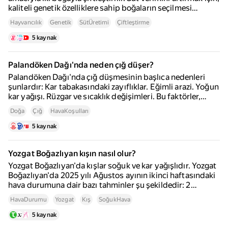
kaliteli genetik özelliklere sahip boğaların seçilmesi
önemlidir. Genetik çeşitlilik, türün çevre şartlarına adapte
Hayvancılık
Genetik
SütÜretimi
Çiftleştirme
olma ve evrimleşme yeteneğini korur. Doğal çiftleşme
yöntemiyle bir boğa, yılda en fazla 200 ineği dölleyebilir.
5 kaynak
Palandöken Dağı'nda neden çığ düşer?
Palandöken Dağı'nda çığ düşmesinin başlıca nedenleri
şunlardır: Kar tabakasındaki zayıflıklar. Eğimli arazi. Yoğun
kar yağışı. Rüzgar ve sıcaklık değişimleri. Bu faktörler,
özellikle kış aylarında Palandöken gibi yüksek rakımlı ve
Doğa
Çığ
HavaKoşulları
kayak faaliyetlerinin yoğun olduğu bölgelerde çığ riskini
artırır.
5 kaynak
Yozgat Boğazlıyan kışın nasıl olur?
Yozgat Boğazlıyan'da kışlar soğuk ve kar yağışlıdır. Yozgat
Boğazlıyan'da 2025 yılı Ağustos ayının ikinci haftasındaki
hava durumuna dair bazı tahminler şu şekildedir: 2
Ağustos 2025: Parçalı bulutlu, sıcaklık 29°C. 4 Ağustos
HavaDurumu
Yozgat
Kış
SoğukHava
2025: Parçalı bulutlu, sıcaklık 32°C. Yozgat'ın hava
durumu ile ilgili en güncel bilgilere aşağıdaki sitelerden
5 kaynak
ulaşılabilir: yandex.com.tr; mynet.com;