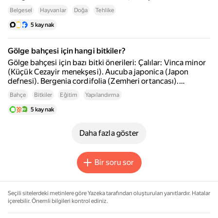
Tehlikeli. Ayrıca, "Korkunç Hayvanlar" adlı TRT Belgesel'de
Belgesel
Hayvanlar
Doğa
Tehlike
de dünyanın en tehlikeli hayvanlarına yer verilmektedir.
Belgesellerin içeriği zamanla değişebilir, güncel bilgiler için
5 kaynak
ilgili platformların kontrol edilmesi önerilir.
Gölge bahçesi için hangi bitkiler?
Gölge bahçesi için bazı bitki önerileri: Çalılar: Vinca minor
(Küçük Cezayir menekşesi). Aucuba japonica (Japon
defnesi). Bergenia cordifolia (Zemheri ortancası).
Çiçekler: Hosta. Astilbe. Begonya. Ağaçlar: Çınar. Ihlamur.
Bahçe
Bitkiler
Eğitim
Yapılandırma
Meşe. Gölge bahçesi oluştururken, bölgenin hava koşulları
ve diğer faktörler göz önünde bulundurulmalıdır.
5 kaynak
Daha fazla göster
Bir soru sor
Seçili sitelerdeki metinlere göre Yazeka tarafından oluşturulan yanıtlardır. Hatalar
içerebilir. Önemli bilgileri kontrol ediniz.