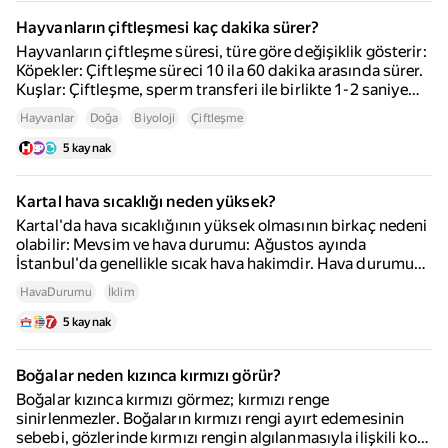
havadurumu15gunluk.xyz.
Hayvanların çiftleşmesi kaç dakika sürer?
Hayvanların çiftleşme süresi, türe göre değişiklik gösterir:
Köpekler: Çiftleşme süreci 10 ila 60 dakika arasında sürer.
Kuşlar: Çiftleşme, sperm transferi ile birlikte 1-2 saniye
kadar sürer. Sırtlanlar: Çiftleşme, 30 dakika ila 1 saat
Hayvanlar
Doğa
Biyoloji
Çiftleşme
arasında değişebilir. Timsahlar: Çiftleşme süresi 20
dakikadan fazla olabilir. Ahtapotlar: Çiftleşme, erkek
5 kaynak
ahtapotun dişinin yanında kalmasıyla 4 saat kadar
sürebilir. Dikdörtgen Salyangozları: Çiftleşme sırasında 12
Kartal hava sıcaklığı neden yüksek?
ila 24 saat arasında sürebilen bir süreç yaşarlar.
Kartal'da hava sıcaklığının yüksek olmasının birkaç nedeni
olabilir: Mevsim ve hava durumu: Ağustos ayında
İstanbul'da genellikle sıcak hava hakimdir. Hava durumu
koşulları: Parçalı bulutlu hava, güneş ışınlarının daha fazla
HavaDurumu
İklim
yansımasına ve sıcaklığın artmasına neden olabilir. Nem
oranı: Düşük nem oranları, sıcak havanın daha fazla
5 kaynak
hissedilmesine yol açabilir. Hava sıcaklığının yüksek
olduğu dönemlerde, özellikle hassas gruplar için sağlık
Boğalar neden kızınca kırmızı görür?
riskleri artabilir. Bu nedenle, sıcak havalarda bol su içmek
ve güneş ışınlarının en yoğun olduğu saatlerde (10:00-
Boğalar kızınca kırmızı görmez; kırmızı renge
16:00) dışarı çıkmaktan kaçınmak önemlidir.
sinirlenmezler. Boğaların kırmızı rengi ayırt edemesinin
sebebi, gözlerinde kırmızı rengin algılanmasıyla ilişkili koni