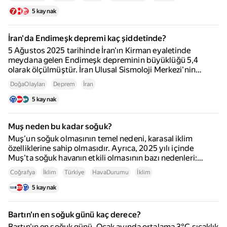
bildirildiği bilinmektedir. Daha fazla bilgi için aşağıdaki
kaynaklar incelenebilir: bbc.com; tr.euronews.com;
5 kaynak
ntv.com.tr.
İran'da Endimeşk depremi kaç şiddetinde?
5 Ağustos 2025 tarihinde İran'ın Kirman eyaletinde
meydana gelen Endimeşk depreminin büyüklüğü 5,4
olarak ölçülmüştür. İran Ulusal Sismoloji Merkezi'nin
verilerine göre, deprem yerel saatle 08.36'da kaydedilmiş
DoğaOlayları
Deprem
İran
ve 28 kilometre derinlikte gerçekleşmiştir.
5 kaynak
Muş neden bu kadar soğuk?
Muş'un soğuk olmasının temel nedeni, karasal iklim
özelliklerine sahip olmasıdır. Ayrıca, 2025 yılı içinde
Muş'ta soğuk havanın etkili olmasının bazı nedenleri:
Dondurucu soğuklar. Kırağı ve buz tabakaları.
Coğrafya
İklim
Türkiye
HavaDurumu
İklim
5 kaynak
Bartın'ın en soğuk günü kaç derece?
Bartın'ın en soğuk günü, Ocak ayında ortalama 3°C sıcaklık