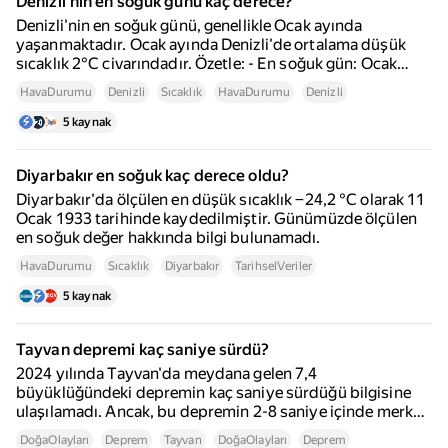
Denizli'nin en soğuk günü kaç derece?
türler daha yaygındır.
Denizli'nin en soğuk günü, genellikle Ocak ayında
yaşanmaktadır. Ocak ayında Denizli'de ortalama düşük
sıcaklık 2°C civarındadır. Özetle: - En soğuk gün: Ocak
ayında -4°C'ye kadar düşüş - Ortalama düşük sıcaklık:
HavaDurumu
Denizli
Sıcaklık
HavaDurumu
Denizli
Ocak ayında 2°C Bu bilgiler, Denizli'nin kış aylarında
yaşadığı en düşük sıcaklıkları göstermektedir.
5 kaynak
Diyarbakır en soğuk kaç derece oldu?
Diyarbakır'da ölçülen en düşük sıcaklık −24,2 °C olarak 11
Ocak 1933 tarihinde kaydedilmiştir. Günümüzde ölçülen
en soğuk değer hakkında bilgi bulunamadı.
HavaDurumu
Sıcaklık
Diyarbakır
TarihselVeriler
5 kaynak
Tayvan depremi kaç saniye sürdü?
2024 yılında Tayvan'da meydana gelen 7,4
büyüklüğündeki depremin kaç saniye sürdüğü bilgisine
ulaşılamadı. Ancak, bu depremin 2-8 saniye içinde merkez
üssü yakınındaki halka cep telefonları ve TV uyarıları ile
DoğaOlayları
Deprem
Tayvan
DoğaOlayları
Deprem