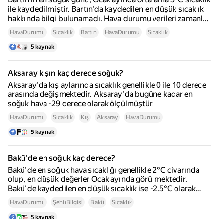
ile kaydedilmiştir. Bartın'da kaydedilen en düşük sıcaklık
hakkında bilgi bulunamadı. Hava durumu verileri zamanla
değişebilir, güncel bilgiler için yerel hava durumu
HavaDurumu
Sıcaklık
Bartın
HavaDurumu
Sıcaklık
raporlarına başvurulması önerilir.
5 kaynak
Aksaray kışın kaç derece soğuk?
Aksaray'da kış aylarında sıcaklık genellikle 0 ile 10 derece
arasında değişmektedir. Aksaray'da bugüne kadar en
soğuk hava -29 derece olarak ölçülmüştür.
HavaDurumu
Sıcaklık
Kış
Aksaray
HavaDurumu
5 kaynak
Bakü'de en soğuk kaç derece?
Bakü'de en soğuk hava sıcaklığı genellikle 2°C civarında
olup, en düşük değerler Ocak ayında görülmektedir.
Bakü'de kaydedilen en düşük sıcaklık ise -2.5°C olarak
belirtilmiştir. Yıl içerisinde sıcaklık 2°C ile 32°C arasında
HavaDurumu
ŞehirBilgisi
Bakü
Sıcaklık
değişmektedir ve nadiren -1°C'nin altına veya 36°C'nin
üzerine çıkar.
5 kaynak