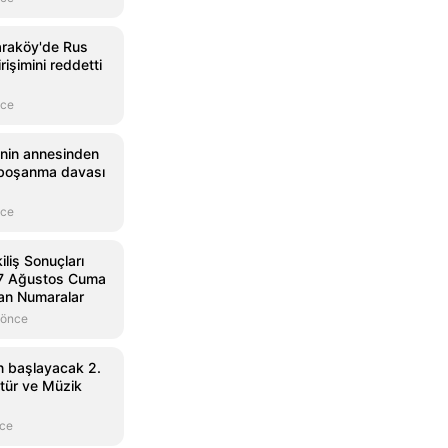
araköy'de Rus
rişimini reddetti
nce
i'nin annesinden
a boşanma davası
nce
liş Sonuçları
e 7 Ağustos Cuma
an Numaralar
 önce
ın başlayacak 2.
ltür ve Müzik
nce