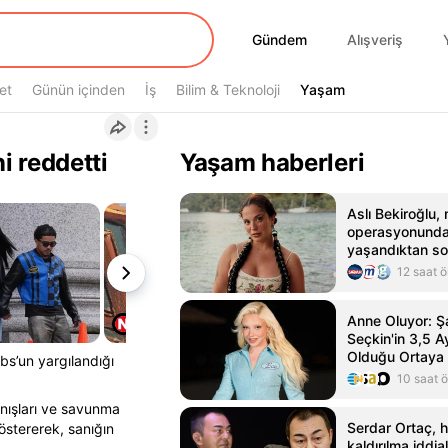
Gündem
Gündem
Alışveriş
et
Günün içinden
İş
Bilim & Teknoloji
Yaşam
Yaşam
i reddetti
Yaşam haberleri
Aslı Bekiroğlu,
operasyonunda
yaşandıktan so
ameliyat olaca
12 saat 
Anne Oluyor: Şa
Seçkin'in 3,5 A
Olduğu Ortaya 
s’un yargılandığı
10 saat 
nışları ve savunma
Serdar Ortaç, 
östererek, sanığın
kaldırılma iddial