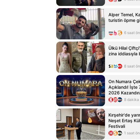
Alper Temel, K
turistin öpme gi
6 saat ö
Ülkü Hilal Çiftç
zina iddiasıyl
8 saat ö
On Numara Çeki
Açıklandı! İşt
2026 Kazandır
8 dakika
Kırşehir'de yar
Neşet Ertaş Kü
Festivali
1 saat ö