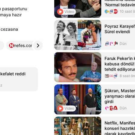
'Normal tedavim
n pasaportunu
hastanedeydim
10 saat 
Video
ırmaya hazır
Poyraz Karayel'
 cezasına
Sürel evlendi
Dün
nefes.com.tr
4
Faruk Peker'in 
kabusa döndü! 
tehdit ediliyor
kefalet reddi
Haber - HT Ma
8 saat ö
uz
Şükran, Master
yarışmacı olar
girdi
Dün
Video
Netflix, Manife
konseri hazırlık
olarak kaydedi