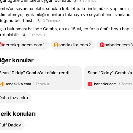
gürlüğüne dair talebi uygun bulmadı.
2
3 Temmuz
mbs'un savunma ekibi, sunulan kefalet paketinde müzik yapımcısını
slim etmeye, ayak bileği monitörü takmaya ve seyahatlerini sınırland
duğunu belirtmişti.
3
3 Temmuz
çlu bulunması halinde Combs, en az 15 yıl, en fazla ömür boyu hapis
ptırılabilir.
4
3 Temmuz
gercekgundem.com
1
sondakika.com
2
haberler.com
3
iğer konular
Sean ''Diddy'' Combs'a kefalet reddi
Sean "Diddy" Combs'a 
sondakika.com
3 Temmuz
haberler.com
3 Temm
Daha fazla oku
çerik konuları
Puff Daddy