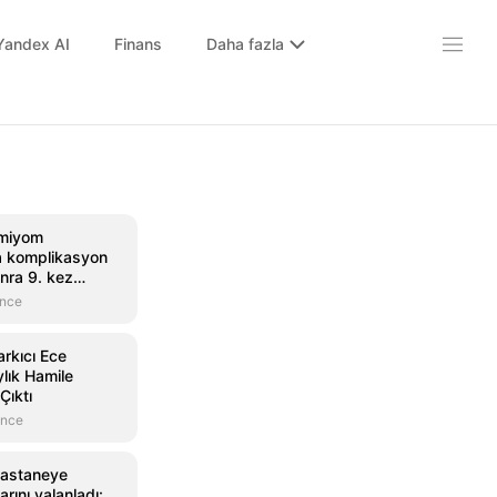
Yandex AI
Finans
Daha fazla
 miyom
 komplikasyon
nra 9. kez
k
önce
rkıcı Ece
ylık Hamile
Çıktı
önce
hastaneye
arını yalanladı: