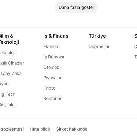
Daha fazla göster
Bilim &
İş & Finans
Türkiye
S
Teknoloji
Ekonomi
Depremler
D
eknoloji
İş Dünyası
T
kıllı Cihazlar
Otomobil
Yapay Zeka
Piyasalar
Oyun
Kripto
Big Tech
Sektörler
irişimler
ı sözleşmesi
Hata bildir
Şirket hakkında