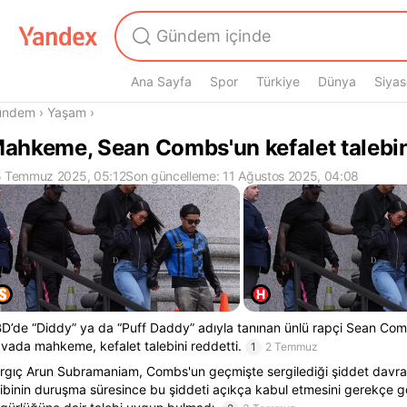
Ana Sayfa
Spor
Türkiye
Dünya
Siyas
radasın
ündem
›
Yaşam
›
ahkeme, Sean Combs'un kefalet talebin
 Temmuz 2025, 05:12
Son güncelleme: 11 Ağustos 2025, 04:08
D’de “Diddy” ya da “Puff Daddy” adıyla tanınan ünlü rapçi Sean Comb
vada mahkeme, kefalet talebini reddetti.
1
2 Temmuz
rgıç Arun Subramaniam, Combs'un geçmişte sergilediği şiddet davra
ibinin duruşma süresince bu şiddeti açıkça kabul etmesini gerekçe g