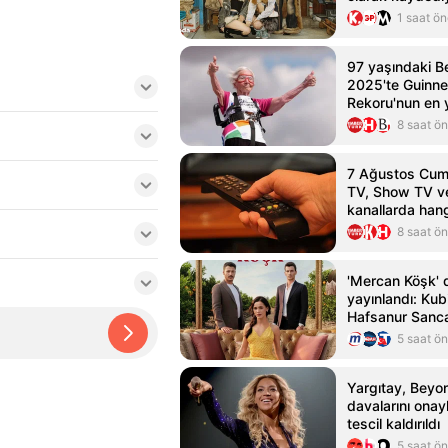
1 saat ö
97 yaşındaki B
2025'te Guinn
Rekoru'nun en y
yürüyüşçüsüne 
8 saat ö
7 Ağustos Cuma
TV, Show TV ve
kanallarda han
8 saat ö
'Mercan Köşk' di
yayınlandı: Kub
Hafsanur Sanc
Bertan Asllani
5 saat ö
Yargıtay, Beyo
davalarını onay
tescil kaldırıldı
5 saat ö