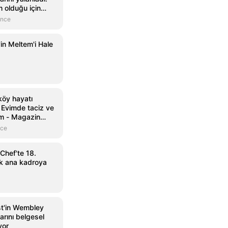
 olduğu için
'
önce
in Meltem'i Hale
köy hayatı
Evimde taciz ve
um - Magazin
gazin
nce
Chef'te 18.
ak ana kadroya
st'in Wembley
larını belgesel
yor