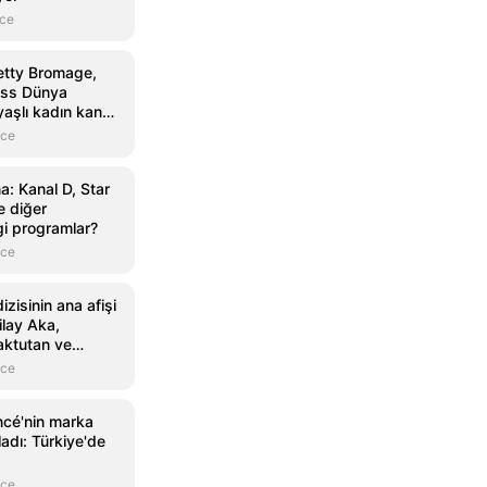
nce
etty Bromage,
ess Dünya
aşlı kadın kanat
sahip oldu
nce
: Kanal D, Star
 diğer
gi programlar?
nce
zisinin ana afişi
ilay Aka,
aktutan ve
nce
ncé'nin marka
ladı: Türkiye'de
nce