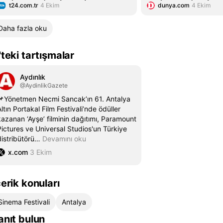
t24.com.tr
4 Ekim
dunya.com
4 Ekim
Daha fazla oku
'teki tartışmalar
Aydınlık
@AydinlikGazete
📌Yönetmen Necmi Sancak’ın 61. Antalya
Altın Portakal Film Festivali’nde ödüller
kazanan ‘Ayşe’ filminin dağıtımı, Paramount
Pictures ve Universal Studios'un Türkiye
distribütörü
…
Devamını oku
x.com
3 Ekim
çerik konuları
Sinema Festivali
Antalya
anıt bulun