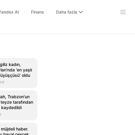
Yandex AI
Finans
Daha fazla
iliz kadın,
arı'nda 'en yaşlı
rüyüşçüsü' oldu
nce
h, Trabzon'un
e teyze tarafından
 kaydedildi
s
müjdeli haber.
ğu hayal gerçek