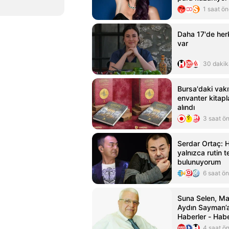
Gazetesi
1 saat ö
Daha 17'de herk
var
30 dakik
Bursa'daki vakıf 
envanter kitapla
alındı
3 saat ö
Serdar Ortaç: 
yalnızca rutin t
bulunuyorum
6 saat ö
Suna Selen, Ma
Aydın Sayman’a
Haberler - Hab
4 saat ö