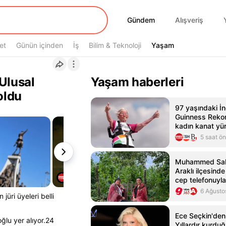
Gündem
Gündem
Alışveriş
et
Günün içinden
İş
Bilim & Teknoloji
Yaşam
Yaşam
 Ulusal
Yaşam haberleri
oldu
97 yaşındaki İng
Guinness Rekorl
kadın kanat yü
5 saat ö
Muhammed Sala
Araklı ilçesind
cep telefonuyla
6 Ağusto
jüri üyeleri belli
Ece Seçkin'den 
ğlu yer alıyor.24
Yıllardır kurdu