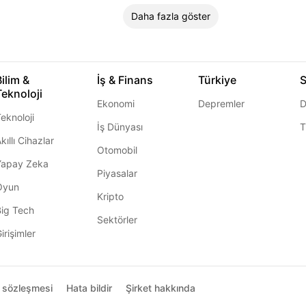
Daha fazla göster
Bilim &
İş & Finans
Türkiye
S
Teknoloji
Ekonomi
Depremler
D
eknoloji
İş Dünyası
T
kıllı Cihazlar
Otomobil
Yapay Zeka
Piyasalar
Oyun
Kripto
Big Tech
Sektörler
irişimler
ı sözleşmesi
Hata bildir
Şirket hakkında