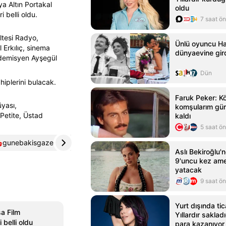
a Altın Portakal
oldu
 belli oldu.
7 saat ö
ültesi Radyo,
Ünlü oyuncu Ha
Erkılıç, sinema
dünyaevine gir
ademisyen Ayşegül
Dün
hiplerini bulacak.
Faruk Peker: K
üyası,
komşularım gür
Petite, Üstad
kaldı
5 saat ö
gunebakisgazetesi.com
4
diken.com.tr
5
Aslı Bekiroğlu'
9'uncu kez ame
yatacak
9 saat ö
Yurt dışında tica
sa Film
Yıllardır saklad
i belli oldu
para kazanıyor