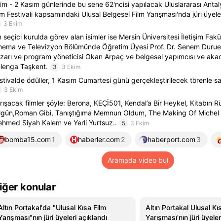
im - 2 Kasım günlerinde bu sene 62'ncisi yapılacak Uluslararası Antaly
lm Festivali kapsamındaki Ulusal Belgesel Film Yarışması'nda jüri üyeleri
3 Ekim
 seçici kurulda görev alan isimler ise Mersin Üniversitesi İletişim Fak
nema ve Televizyon Bölümünde Öğretim Üyesi Prof. Dr. Senem Duruel 
zarı ve program yöneticisi Okan Arpaç ve belgesel yapımcısı ve ak
lenga Taşkent.
3
3 Ekim
stivalde ödüller, 1 Kasım Cumartesi günü gerçekleştirilecek törenle sa
3 Ekim
rışacak filmler şöyle: Berona, KEÇİ501, Kendal’a Bir Heykel, Kitabın R
lgün,Roman Gibi, Tanıştığıma Memnun Oldum, The Making Of Michel 
hmed Siyah Kalem ve Yerli Yurtsuz..
5
3 Ekim
bomba15.com
1
haberler.com
2
haberport.com
3
Aramada video bul
iğer konular
Altın Portakal'da "Ulusal Kısa Film
Altın Portakal Ulusal Kı
Yarışması"nın jüri üyeleri açıklandı
Yarışması'nın jüri üyeler