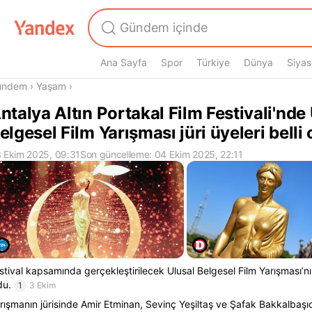
Ana Sayfa
Spor
Türkiye
Dünya
Siyas
radasın
ündem
›
Yaşam
›
ntalya Altın Portakal Film Festivali'nde
elgesel Film Yarışması jüri üyeleri belli 
 Ekim 2025, 09:31
Son güncelleme: 04 Ekim 2025, 22:11
stival kapsamında gerçekleştirilecek Ulusal Belgesel Film Yarışması’nın 
du.
1
3 Ekim
rışmanın jürisinde Amir Etminan, Sevinç Yeşiltaş ve Şafak Bakkalbaşıo