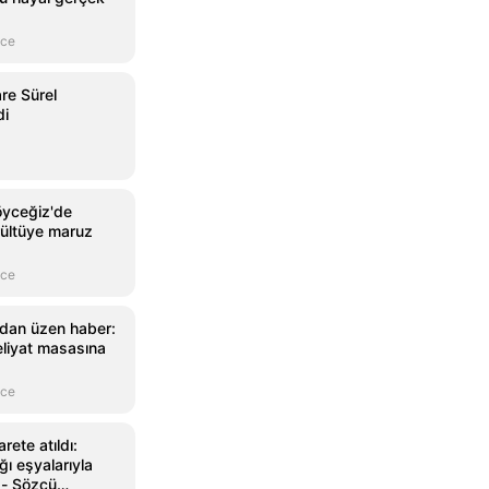
nce
re Sürel
di
öyceğiz'de
ültüye maruz
nce
ndan üzen haber:
liyat masasına
nce
rete atıldı:
ığı eşyalarıyla
 - Sözcü