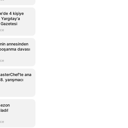
e'de 4 kişiye
 Yargıtay'a
 Gazetesi
nce
i'nin annesinden
a boşanma davası
nce
asterChef'te ana
18. yarışmacı
 sezon
ladı!
nce