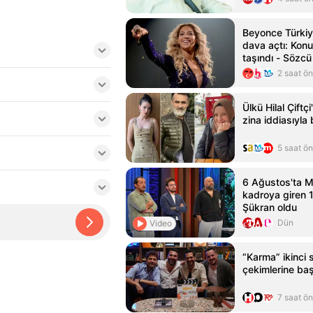
Beyonce Türkiy
dava açtı: Konu
taşındı - Sözcü
2 saat ö
Ülkü Hilal Çiftç
zina iddiasıyl
5 saat ö
6 Ağustos'ta M
kadroya giren 
Şükran oldu
Dün
Video
“Karma” ikinci
çekimlerine baş
7 saat ö