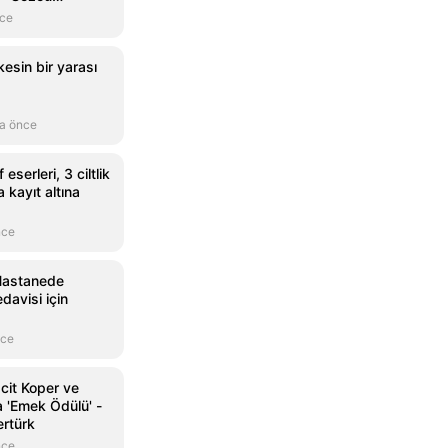
nce
esin bir yarası
a önce
eserleri, 3 ciltlik
 kayıt altına
nce
Hastanede
edavisi için
nce
cit Koper ve
 'Emek Ödülü' -
ertürk
nce