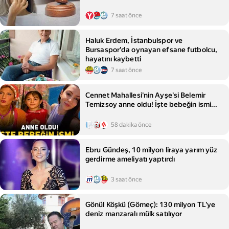
7 saat önce
Haluk Erdem, İstanbulspor ve
Bursaspor'da oynayan efsane futbolcu,
hayatını kaybetti
7 saat önce
Cennet Mahallesi'nin Ayşe'si Belemir
Temizsoy anne oldu! İşte bebeğin ismi...
58 dakika önce
Ebru Gündeş, 10 milyon liraya yarım yüz
gerdirme ameliyatı yaptırdı
3 saat önce
Gönül Köşkü (Gömeç): 130 milyon TL'ye
deniz manzaralı mülk satılıyor