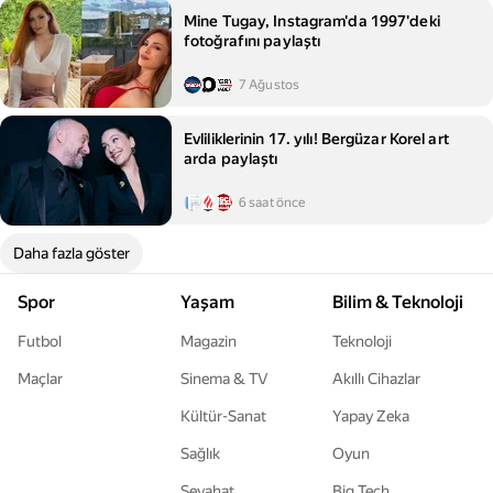
Mine Tugay, Instagram'da 1997'deki
fotoğrafını paylaştı
7 Ağustos
Evliliklerinin 17. yılı! Bergüzar Korel art
arda paylaştı
6 saat önce
Daha fazla göster
Spor
Yaşam
Bilim & Teknoloji
Futbol
Magazin
Teknoloji
Maçlar
Sinema & TV
Akıllı Cihazlar
Kültür-Sanat
Yapay Zeka
Sağlık
Oyun
Seyahat
Big Tech