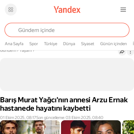
Ana Sayfa
Spor
Türkiye
Dünya
Siyaset
Günün içinden
Buradasın
Gündem
›
Yaşam
›
Barış Murat Yağcı'nın annesi Arzu Ernak
hastanede hayatını kaybetti
01 Ekim 2025, 08:17
Son güncelleme: 03 Ekim 2025, 08:40