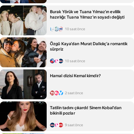
Burak Yörük ve Tuana Yılmaz'ın evlilik
hazırlığı: Tuana Yılmaz'ın soyadı değişti
10 saat önce
Özgü Kaya'dan Murat Dalkılıç'a romantik
sürpriz
10 saat önce
Hamal dizisi Kemal kimdir?
2 saat önce
Tatilin tadını çıkardı! Sinem Kobal'dan
bikinili pozlar
9 saat önce