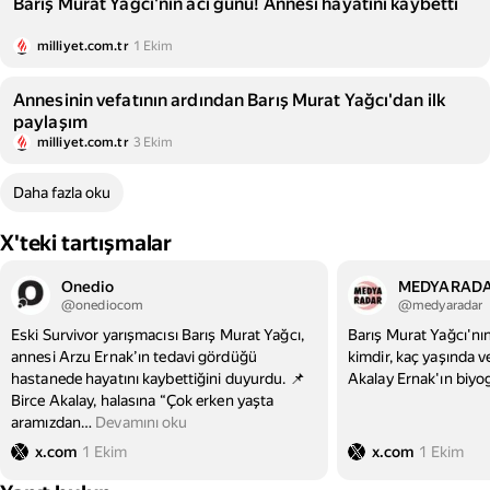
Barış Murat Yağcı'nın acı günü! Annesi hayatını kaybetti
milliyet.com.tr
1 Ekim
Annesinin vefatının ardından Barış Murat Yağcı'dan ilk
paylaşım
milliyet.com.tr
3 Ekim
Daha fazla oku
X'teki tartışmalar
Onedio
MEDYARAD
@onediocom
@medyaradar
Eski Survivor yarışmacısı Barış Murat Yağcı,
Barış Murat Yağcı'nı
annesi Arzu Ernak’ın tedavi gördüğü
kimdir, kaç yaşında v
hastanede hayatını kaybettiğini duyurdu. 📌
Akalay Ernak'ın biyogr
Birce Akalay, halasına “Çok erken yaşta
aramızdan
…
Devamını oku
x.com
1 Ekim
x.com
1 Ekim