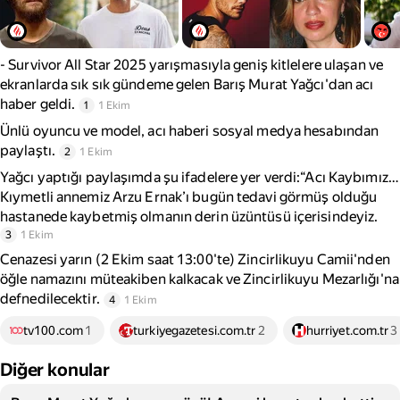
- Survivor All Star 2025 yarışmasıyla geniş kitlelere ulaşan ve
ekranlarda sık sık gündeme gelen Barış Murat Yağcı'dan acı
haber geldi.
1
1 Ekim
Ünlü oyuncu ve model, acı haberi sosyal medya hesabından
paylaştı.
2
1 Ekim
Yağcı yaptığı paylaşımda şu ifadelere yer verdi:“Acı Kaybımız…
Kıymetli annemiz Arzu Ernak’ı bugün tedavi görmüş olduğu
hastanede kaybetmiş olmanın derin üzüntüsü içerisindeyiz.
3
1 Ekim
Cenazesi yarın (2 Ekim saat 13:00'te) Zincirlikuyu Camii'nden
öğle namazını müteakiben kalkacak ve Zincirlikuyu Mezarlığı'na
defnedilecektir.
4
1 Ekim
tv100.com
1
turkiyegazetesi.com.tr
2
hurriyet.com.tr
3
Diğer konular