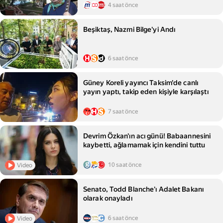
4 saat önce
Beşiktaş, Nazmi Bilge'yi Andı
6 saat önce
Güney Koreli yayıncı Taksim'de canlı
yayın yaptı, takip eden kişiyle karşılaştı
7 saat önce
Devrim Özkan'ın acı günü! Babaannesini
kaybetti, ağlamamak için kendini tuttu
10 saat önce
Video
Senato, Todd Blanche'ı Adalet Bakanı
olarak onayladı
6 saat önce
Video