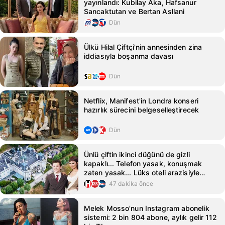
yayınlandı: Kubilay Aka, Hafsanur
Sancaktutan ve Bertan Asllani
Dün
Ülkü Hilal Çiftçi'nin annesinden zina
iddiasıyla boşanma davası
Dün
Netflix, Manifest'in Londra konseri
hazırlık sürecini belgeselleştirecek
Dün
Ünlü çiftin ikinci düğünü de gizli
kapaklı... Telefon yasak, konuşmak
zaten yasak... Lüks oteli arazisiyle
birlikte kapattılar!
47 dakika önce
Melek Mosso'nun Instagram abonelik
sistemi: 2 bin 804 abone, aylık gelir 112