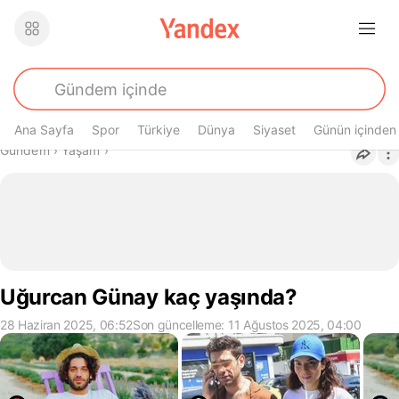
Ana Sayfa
Spor
Türkiye
Dünya
Siyaset
Günün içinden
Buradasın
Gündem
›
Yaşam
›
Uğurcan Günay kaç yaşında?
28 Haziran 2025, 06:52
Son güncelleme: 11 Ağustos 2025, 04:00