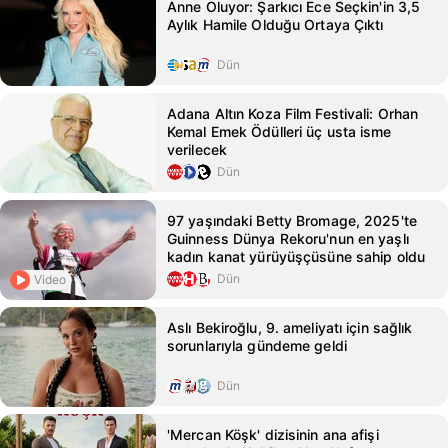
Anne Oluyor: Şarkıcı Ece Seçkin'in 3,5
Aylık Hamile Olduğu Ortaya Çıktı
Dün
Adana Altın Koza Film Festivali: Orhan
Kemal Emek Ödülleri üç usta isme
verilecek
Dün
97 yaşındaki Betty Bromage, 2025'te
Guinness Dünya Rekoru'nun en yaşlı
kadın kanat yürüyüşçüsüne sahip oldu
Dün
Video
Aslı Bekiroğlu, 9. ameliyatı için sağlık
sorunlarıyla gündeme geldi
Dün
'Mercan Köşk' dizisinin ana afişi