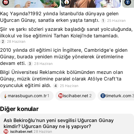
Kaç Yaşında?1992 yılında İstanbul’da dünyaya gelen
Uğurcan Günay, sanatla erken yaşta tanıştı.
1
25 Haziran
Şiir ve şarkı sözleri yazarak başladığı sanat yolculuğunda,
ilkokul ve lise eğitimini Tarhan Koleji’nde tamamladı.
2
28 Haziran
2010 yılında dil eğitimi için İngiltere, Cambridge'e giden
Günay, burada yeniden müziğe yönelerek üretimlerine
devam etti.
3
28 Haziran
Bilgi Üniversitesi Reklamcılık bölümünden mezun olan
Günay, müzik üretimine paralel olarak Atölye Craft'ta
oyunculuk eğitimi aldı.
4
25 Haziran
marasbugun.com.tr
1
iscihaber.net
2
timeturk.com
Diğer konular
Aslı Bekiroğlu'nun yeni sevgilisi Uğurcan Günay
kimdir? Uğurcan Günay ne iş yapıyor?
iscihaber.net
28 Haziran