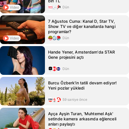
bin TL
Dün
Video
7 Ağustos Cuma: Kanal D, Star TV,
Show TV ve diğer kanallarda hangi
programlar?
Dün
Video
Hande Yener, Amsterdam'da STAR
Gene projesini açtı
Dün
Burcu Özberk'in tatili devam ediyor!
Yeni pozlar yükledi
59 saniye önce
Ayça Ayşin Turan, 'Muhtemel Aşk'
setinde kamera arkasında eğlenceli
anları paylaştı