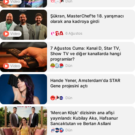
Dün
Video
Şükran, MasterChef'te 18. yarışmacı
olarak ana kadroya girdi
6 Ağustos
Video
7 Ağustos Cuma: Kanal D, Star TV,
Show TV ve diğer kanallarda hangi
programlar?
Dün
Video
Hande Yener, Amsterdam'da STAR
Gene projesini açtı
Dün
'Mercan Köşk' dizisinin ana afişi
yayınlandı: Kubilay Aka, Hafsanur
Sancaktutan ve Bertan Asllani
Dün