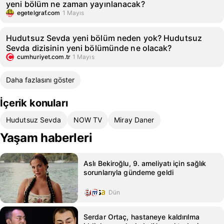
yeni bölüm ne zaman yayınlanacak?
egetelgraf.com
1 Mayıs
Hudutsuz Sevda yeni bölüm neden yok? Hudutsuz
Sevda dizisinin yeni bölümünde ne olacak?
cumhuriyet.com.tr
1 Mayıs
Daha fazlasını göster
İçerik konuları
Hudutsuz Sevda
NOW TV
Miray Daner
Yaşam haberleri
Aslı Bekiroğlu, 9. ameliyatı için sağlık
sorunlarıyla gündeme geldi
Dün
Serdar Ortaç, hastaneye kaldırılma