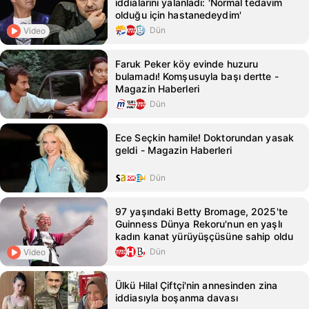
iddialarını yalanladı: 'Normal tedavim
olduğu için hastanedeydim'
Dün
Video
Faruk Peker köy evinde huzuru
bulamadı! Komşusuyla başı dertte -
Magazin Haberleri
Dün
Ece Seçkin hamile! Doktorundan yasak
geldi - Magazin Haberleri
Dün
97 yaşındaki Betty Bromage, 2025'te
Guinness Dünya Rekoru'nun en yaşlı
kadın kanat yürüyüşçüsüne sahip oldu
Dün
Video
Ülkü Hilal Çiftçi'nin annesinden zina
iddiasıyla boşanma davası