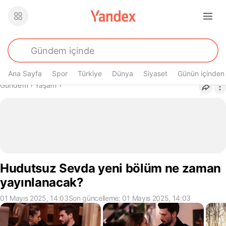
Ana Sayfa
Spor
Türkiye
Dünya
Siyaset
Günün içinden
Buradasın
Gündem
›
Yaşam
›
Hudutsuz Sevda yeni bölüm ne zaman
yayınlanacak?
01 Mayıs 2025, 14:03
Son güncelleme: 01 Mayıs 2025, 14:03