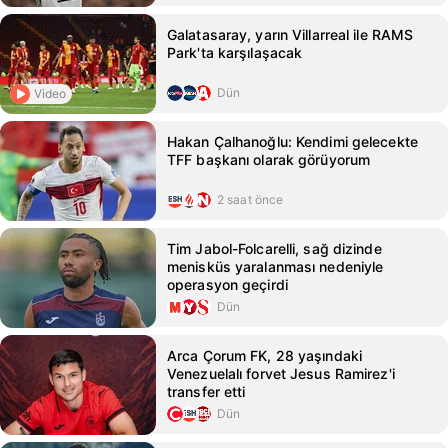
Galatasaray, yarın Villarreal ile RAMS
Park'ta karşılaşacak
Dün
Video
Hakan Çalhanoğlu: Kendimi gelecekte
TFF başkanı olarak görüyorum
2 saat önce
Tim Jabol-Folcarelli, sağ dizinde
menisküs yaralanması nedeniyle
operasyon geçirdi
Dün
Arca Çorum FK, 28 yaşındaki
Venezuelalı forvet Jesus Ramirez'i
transfer etti
Dün