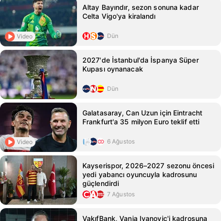
Altay Bayındır, sezon sonuna kadar
Celta Vigo'ya kiralandı
Dün
Video
2027'de İstanbul'da İspanya Süper
Kupası oynanacak
Dün
Galatasaray, Can Uzun için Eintracht
Frankfurt'a 35 milyon Euro teklif etti
6 Ağustos
Video
Kayserispor, 2026–2027 sezonu öncesi
yedi yabancı oyuncuyla kadrosunu
güçlendirdi
7 Ağustos
VakıfBank, Vanja Ivanovic'i kadrosuna