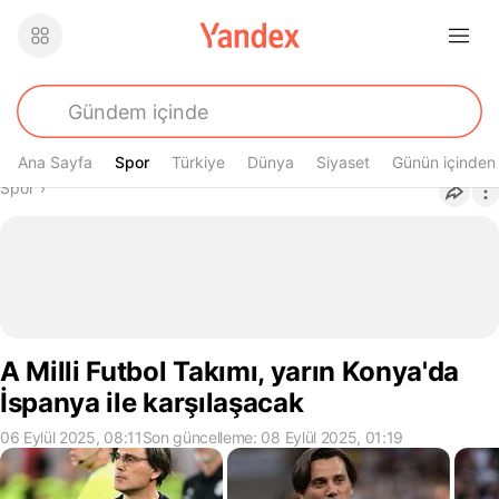
Ana Sayfa
Spor
Spor
Türkiye
Dünya
Siyaset
Günün içinden
Buradasın
Spor
›
A Milli Futbol Takımı, yarın Konya'da
İspanya ile karşılaşacak
06 Eylül 2025, 08:11
Son güncelleme: 08 Eylül 2025, 01:19