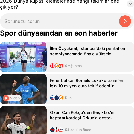
2026 Dünya Kupası elemelerinde hangi takımlar öne
çıkıyor?
Spor dünyasından en son haberler
İlke Özyüksel, İstanbul'daki pentatlon
şampiyonasında finale yükseldi
6 Ağustos
Fenerbahçe, Romelu Lukaku transferi
için 10 milyon euro teklif edebilir
Dün
Video
Ozan Can Kökçü'den Beşiktaş'ın
kaptanı kardeşi Orkun'a destek
54 dakika önce