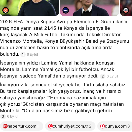
2026 FIFA Dünya Kupası Avrupa Elemeleri E Grubu ikinci
maçında yarın saat 21.45 te Konya da İspanya ile
karşılaşacak A Milli Futbol Takımı nda Teknik Direktör
Vincenzo Montella, Konya Büyükşehir Belediye Stadyumu
nda düzenlenen basın toplantısında açıklamalarda
bulundu.
1
6 Eylül
İspanya'nın yıldızı Lamine Yamal hakkında konuşan
Montella, Lamine Yamal çok iyi bir futbolcu. Ancak
İspanya, sadece Yamal'dan oluşmuyor dedi.
2
6 Eylül
İnanıyoruz ki sonucu etkileyecek her türlü silaha sahibiz.
Bu tarz karşılaşmalar için yaşıyoruz. İnanç ve hırsımızı
sahaya yansıtacağız.”“Her maça kazanmak için
çıkıyoruz”Gürcistan karşısında oynanan maçı hatırlatan
Montella, “Ön alan baskımız bize galibiyeti getirdi.
3
6 Eylül
haberturk.com
1
cumhuriyet.com.tr
2
dunya.com
3