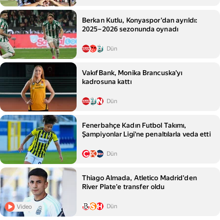
Berkan Kutlu, Konyaspor'dan ayrıldı:
2025–2026 sezonunda oynadı
Dün
VakıfBank, Monika Brancuska'yı
kadrosuna kattı
Dün
Fenerbahçe Kadın Futbol Takımı,
Şampiyonlar Ligi'ne penaltılarla veda etti
Dün
Thiago Almada, Atletico Madrid'den
River Plate'e transfer oldu
Dün
Video