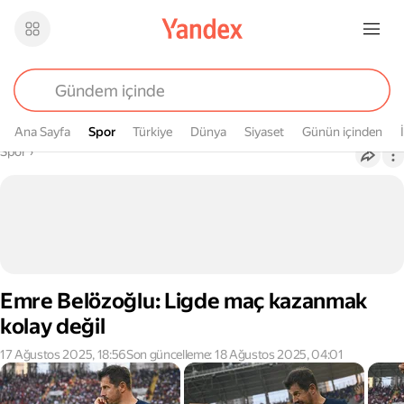
Ana Sayfa
Spor
Spor
Türkiye
Dünya
Siyaset
Günün içinden
Buradasın
Spor
›
Emre Belözoğlu: Ligde maç kazanmak
kolay değil
17 Ağustos 2025, 18:56
Son güncelleme: 18 Ağustos 2025, 04:01