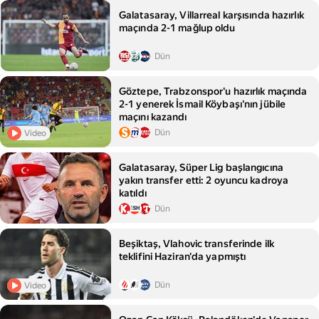
Galatasaray, Villarreal karşısında hazırlık
maçında 2-1 mağlup oldu
Dün
Göztepe, Trabzonspor'u hazırlık maçında
2-1 yenerek İsmail Köybaşı'nın jübile
maçını kazandı
Dün
Video
Galatasaray, Süper Lig başlangıcına
yakın transfer etti: 2 oyuncu kadroya
katıldı
Dün
Beşiktaş, Vlahovic transferinde ilk
teklifini Haziran'da yapmıştı
Dün
Video