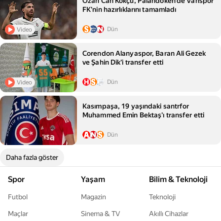
Ozan Can Kökçü, Palandöken'de Vanspor
FK'nin hazırlıklarını tamamladı
Dün
Video
Corendon Alanyaspor, Baran Ali Gezek
ve Şahin Dik'i transfer etti
Dün
Video
Kasımpaşa, 19 yaşındaki santrfor
Muhammed Emin Bektaş'ı transfer etti
Dün
Daha fazla göster
Spor
Yaşam
Bilim & Teknoloji
Futbol
Magazin
Teknoloji
Maçlar
Sinema & TV
Akıllı Cihazlar