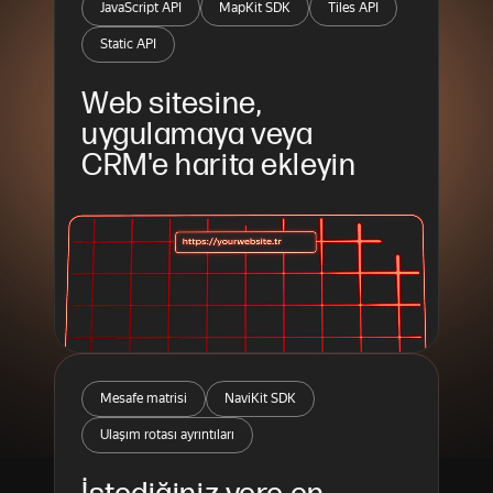
JavaScript API
MapKit SDK
Tiles API
Static API
Web sitesine, 
uygulamaya veya 
CRM'e harita ekleyin
Mesafe matrisi
NaviKit SDK
Ulaşım rotası ayrıntıları