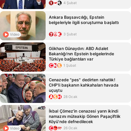
4 Şubat
Ankara Başsavcılığı, Epstein
belgeleriyle ilgili soruşturma başlattı
3 Şubat
Video
Gökhan Günaydın: ABD Adalet
Bakanlığı'nın Epstein belgelerinde
Türkiye bağlantıları var
1 Şubat
Cenazede "pes" dedirten rahatlık!
CHP'li başkanın kahkahaları havada
uçuştu
28 Ocak
İkbal Çömez'in cenazesi yarın ikindi
namazını müteakip Gönen Paşaçiftlik
Köyü'nde defnedilecek
26 Ocak
Video