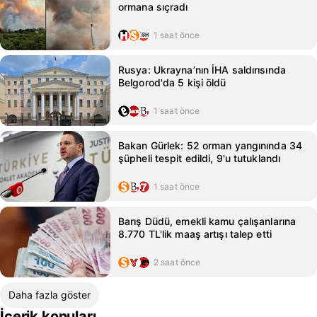
ormana sıçradı
1 saat önce
Rusya: Ukrayna’nın İHA saldırısında
Belgorod'da 5 kişi öldü
1 saat önce
Bakan Gürlek: 52 orman yangınında 34
şüpheli tespit edildi, 9'u tutuklandı
1 saat önce
Barış Düdü, emekli kamu çalışanlarına
8.770 TL'lik maaş artışı talep etti
2 saat önce
Daha fazla göster
İçerik konuları