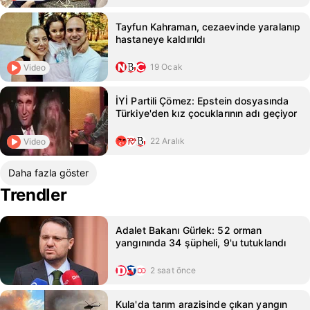
Tayfun Kahraman, cezaevinde yaralanıp
hastaneye kaldırıldı
19 Ocak
Video
İYİ Partili Çömez: Epstein dosyasında
Türkiye'den kız çocuklarının adı geçiyor
22 Aralık
Video
Daha fazla göster
Trendler
Adalet Bakanı Gürlek: 52 orman
yangınında 34 şüpheli, 9'u tutuklandı
2 saat önce
Kula'da tarım arazisinde çıkan yangın