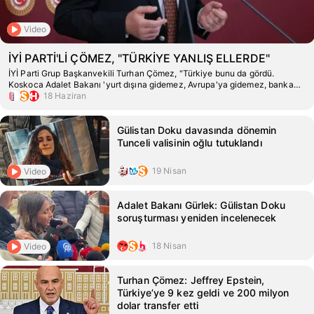
Video
İYİ PARTİ'Lİ ÇÖMEZ, "TÜRKİYE YANLIŞ ELLERDE"
İYİ Parti Grup Başkanvekili Turhan Çömez, "Türkiye bunu da gördü.
Koskoca Adalet Bakanı 'yurt dışına gidemez, Avrupa'ya gidemez, banka
hesapları varsa da dondurulur' deniyor" diye konuştu.
18 Haziran
Gülistan Doku davasında dönemin
Tunceli valisinin oğlu tutuklandı
19 Nisan
Video
Adalet Bakanı Gürlek: Gülistan Doku
soruşturması yeniden incelenecek
18 Nisan
Video
Turhan Çömez: Jeffrey Epstein,
Türkiye’ye 9 kez geldi ve 200 milyon
dolar transfer etti