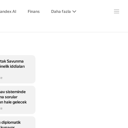
andex AI
Finans
Daha fazla
tak Savunma
elik iddiaları
ce
nav sisteminde
ma sorular
n hale gelecek
ce
 diplomatik
n kuruyor