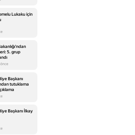
omelu Lukaku için
u
ce
kanlığı'ndan
ri: 5. grup
andı
 önce
iye Başkanı
ından tutuklama
açıklama
ce
iye Başkanı İlkay
ce