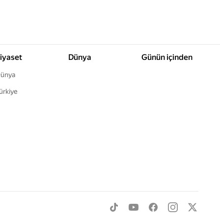
iyaset
Dünya
Günün içinden
ünya
ürkiye