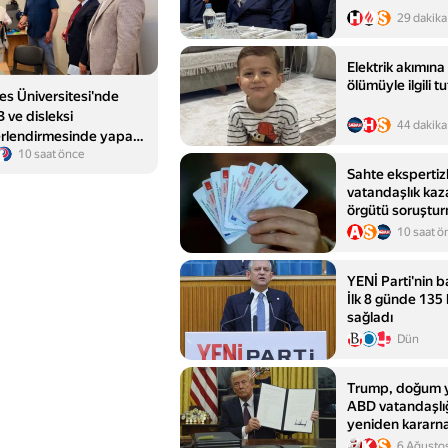
29 dakika
Elektrik akımın
ölümüyle ilgili 
es Üniversitesi'nde
 ve disleksi
44 dakika
rlendirmesinde yapay
10 saat önce
kullanımı başladı
Sahte ekspertizl
vatandaşlık kaz
örgütü soruştu
şüpheli adliyeye
10 saat ö
YENİ Parti'nin 
İlk 8 günde 135 b
sağladı
Dün
Trump, doğum y
ABD vatandaşlığı
yeniden kararn
6 Ağusto