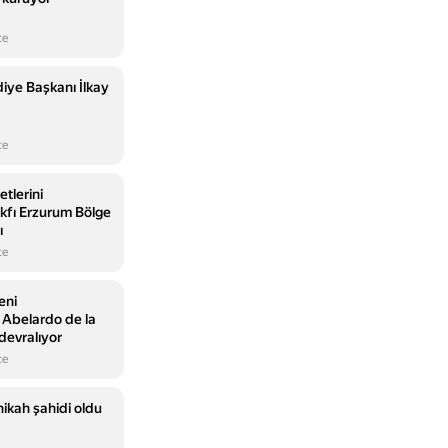
ce
iye Başkanı İlkay
ce
etlerini
kfı Erzurum Bölge
ı
ce
eni
Abelardo de la
 devralıyor
ce
nikah şahidi oldu