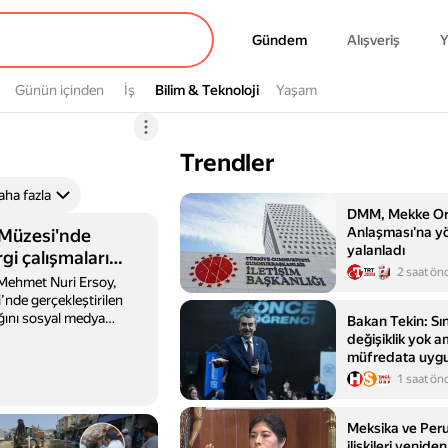
Gündem
Gündem
Alışveriş
Y
Günün içinden
İş
Bilim & Teknoloji
Bilim & Teknoloji
Yaşam
Trendler
aha fazla
DMM, Mekke Or
Anlaşması'na yön
 Müzesi'nde
yalanladı
gi çalışmaları
2 saat ön
 Mehmet Nuri Ersoy,
’nde gerçekleştirilen
ğını sosyal medya
Bakan Tekin: Sı
değişiklik yok a
müfredata uygu
1 saat ön
Meksika ve Peru
ilişkileri yenide