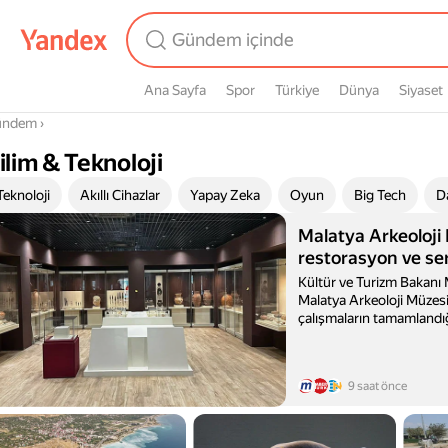
Ana Sayfa
Spor
Türkiye
Dünya
Siyaset
radasın
ündem
›
ilim & Teknoloji
ubcategories
Teknoloji
Akıllı Cihazlar
Yapay Zeka
Oyun
Big Tech
D
Malatya Arkeoloji
restorasyon ve ser
tamamlandı
Kültür ve Turizm Bakanı
Malatya Arkeoloji Müzesi
çalışmaların tamamlandı
hesabından açıkladı.
9 saat önce