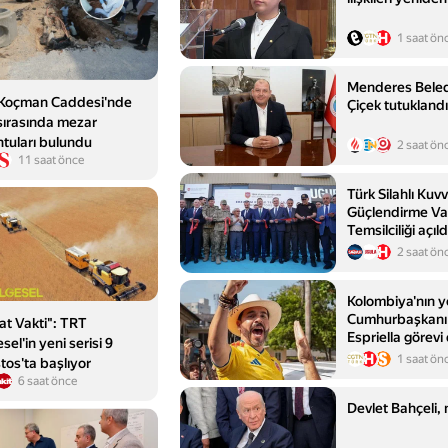
1 saat ön
Menderes Beled
ı Koçman Caddesi'nde
Çiçek tutuklandı
 sırasında mezar
ntuları bulundu
2 saat ön
11 saat önce
Türk Silahlı Kuvv
Güçlendirme Va
Temsilciliği açıld
2 saat ön
Kolombiya'nın y
Cumhurbaşkanı 
at Vakti": TRT
Espriella görevi
sel'in yeni serisi 9
1 saat ön
tos'ta başlıyor
6 saat önce
Devlet Bahçeli, 