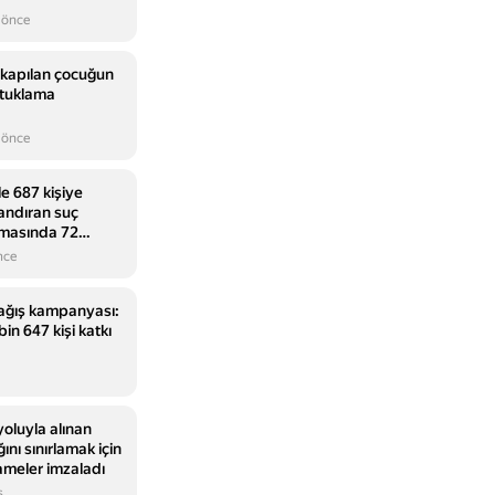
 önce
a kapılan çocuğun
tutuklama
 önce
e 687 kişiye
andıran suç
rmasında 72
 sevk edildi
nce
bağış kampanyası:
in 647 kişi katkı
oluyla alınan
nı sınırlamak için
ameler imzaladı
s