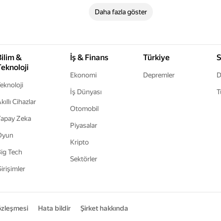
Daha fazla göster
Bilim &
İş & Finans
Türkiye
S
Teknoloji
Ekonomi
Depremler
D
eknoloji
İş Dünyası
T
kıllı Cihazlar
Otomobil
apay Zeka
Piyasalar
Oyun
Kripto
ig Tech
Sektörler
irişimler
sözleşmesi
Hata bildir
Şirket hakkında