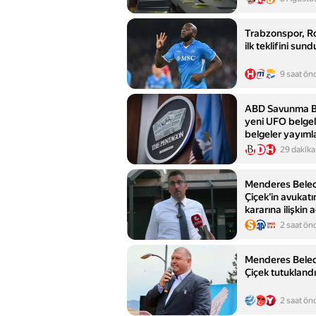
Trabzonspor, R
ilk teklifini sund
9 saat ön
ABD Savunma Ba
yeni UFO belgele
belgeler yayıml
29 dakika
Menderes Beled
Çiçek'in avukat
kararına ilişkin 
2 saat ön
Menderes Beled
Çiçek tutuklandı
2 saat ön