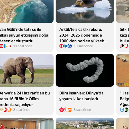
Van Gölü'nde tatlı su ile
Arktik'te sıcaklık rekoru:
Sıtk
alkali suyun etkileşimi doğal
2024–2025 döneminde
kazı
desenler oluşturdu
1900'den beri en yüksek
bulu
11 saat önce
10 saat önce
seviyeye ulaşıldı
Kenya'da 24 Haziran'dan bu
Bilim insanları: Dünya'da
"Has
yana 16 fil öldü: Ölüm
yaşam iki kez başladı
Belge
nedeni araştırılıyor
Ağus
8 saat önce
8 saat önce