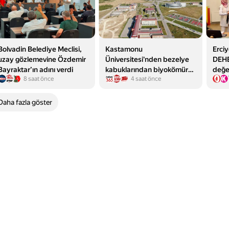
Bolvadin Belediye Meclisi,
Kastamonu
Erciy
uzay gözlemevine Özdemir
Üniversitesi'nden bezelye
DEHB
Bayraktar’ın adını verdi
kabuklarından biyokömür
değe
8 saat önce
4 saat önce
üretildi
zekâ 
Daha fazla göster