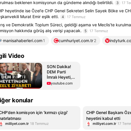
rulması beklenen komisyonun da gündeme alındığı belirtildi.
3
17 T
P heyetinde ise Özel'e CHP Genel Sekreteri Selin Sayek Böke ve 
şkanvekili Murat Emir eşlik etti.
4
17 Temmuz
rış ve Demokratik Toplum Süreci, geldiği aşama ve Meclis’te kurulm
misyon hakkında görüş alış verişi yapacak.
5
17 Temmuz
manisahaberleri.com
1
cumhuriyet.com.tr
2
indyturk.c
lgili Video
SON Dakika!
DEM Parti
İmralı Heyeti,
Özgür Özel'i
youtube.com
ziyaret ediyor!
İşte ilk
görüntüler...
iğer konular
CHP’den komisyon için ‘kırmızı çizgi’
CHP Genel Başkanı Öze
hatırlatması
heyetini kabul etti
milliyet.com.tr
18 Temmuz
milliyet.com.tr
17 Tem