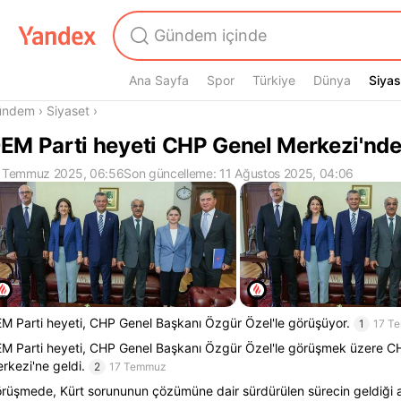
Ana Sayfa
Spor
Türkiye
Dünya
Siyas
Siyas
radasın
ündem
›
Siyaset
›
EM Parti heyeti CHP Genel Merkezi'nd
 Temmuz 2025, 06:56
Son güncelleme: 11 Ağustos 2025, 04:06
M Parti heyeti, CHP Genel Başkanı Özgür Özel'le görüşüyor.
1
17 T
M Parti heyeti, CHP Genel Başkanı Özgür Özel'le görüşmek üzere C
rkezi'ne geldi.
2
17 Temmuz
rüşmede, Kürt sorununun çözümüne dair sürdürülen sürecin geldiği a