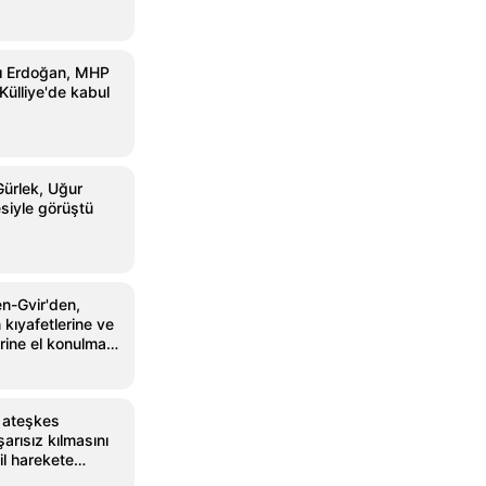
 Erdoğan, MHP
 Külliye'de kabul
Gürlek, Uğur
siyle görüştü
en-Gvir'den,
in kıyafetlerine ve
erine el konulması
n ateşkes
arısız kılmasını
il harekete