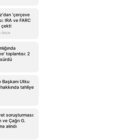
dız'dan 'çerçeve
sı: IRA ve FARC
 çekti
a önce
lığında
e' toplantısı: 2
 sürdü
e Başkanı Utku
hakkında tahliye
vet soruşturması:
 ve Çağrı G.
na alındı