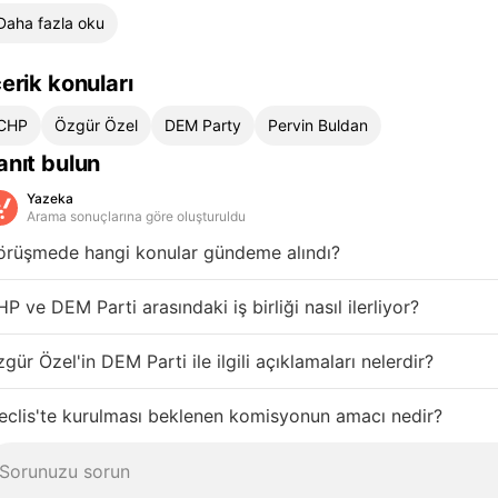
Daha fazla oku
çerik konuları
CHP
Özgür Özel
DEM Party
Pervin Buldan
anıt bulun
Yazeka
Arama sonuçlarına göre oluşturuldu
örüşmede hangi konular gündeme alındı?
P ve DEM Parti arasındaki iş birliği nasıl ilerliyor?
gür Özel'in DEM Parti ile ilgili açıklamaları nelerdir?
clis'te kurulması beklenen komisyonun amacı nedir?