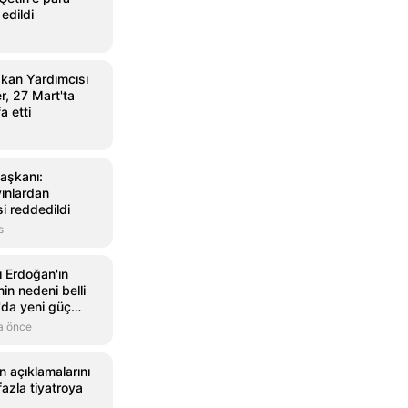
 edildi
kan Yardımcısı
r, 27 Mart'ta
a etti
aşkanı:
yınlardan
si reddedildi
s
 Erdoğan'ın
nin nedeni belli
'da yeni güç
a önce
n açıklamalarını
fazla tiyatroya