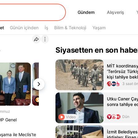
Gündem
Gündem
Alışveriş
et
et
Günün içinden
İş
Bilim & Teknoloji
Yaşam
e
Siyasetten en son habe
MİT koordinas
'Terörsüz Türkiy
kişi tahliye bek
3 saat ö
Utku Caner Çay
sonra tahliye ed
emmuz
Dün
Video
HP Genel
İzmit Belediyes
şama ile Meclis'te
iddiaları: Figan