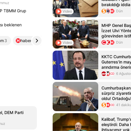
emmuz
bırakıldığı iddia
CHP TBMM Grup
Dün
Video
ası beklenen
MHP Genel Baş
İzzet Ulvi Yönte
görevinden istif
om
3
haberler.com
4
firatnews.com
5
Dün
Video
KKTC Cumhurb
Guterres'in ma
arındırma öneri
6 Ağusto
Cumhurbaşkanı
sürpriz ziyareti
oldu! Ortadoğu
birliği kuruluyor
41 dakik
l, DEM Parti
Kalibaf, Trump'ı
muz
eleştirdi: Daha 
ihtiyacımız yok