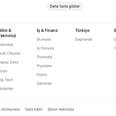
Daha fazla göster
Bilim &
İş & Finans
Türkiye
S
Teknoloji
Ekonomi
Depremler
D
eknoloji
İş Dünyası
T
kıllı Cihazlar
Otomobil
Yapay Zeka
Piyasalar
Oyun
Kripto
Big Tech
Sektörler
irişimler
ı sözleşmesi
Hata bildir
Şirket hakkında