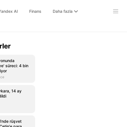
Yandex AI
Finans
Daha fazla
rler
yonunda
e' süreci: 4 bin
liyor
nce
kara, 14 ay
ildi
i'nde rüşvet
 Çetin'e para