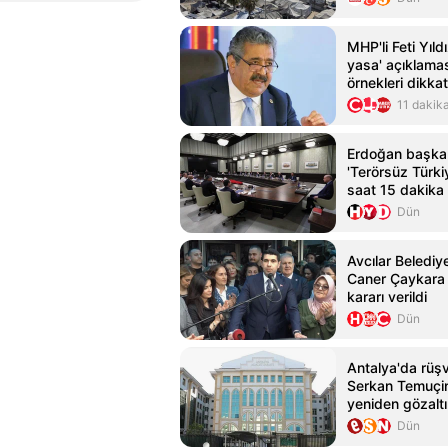
MHP'li Feti Yıl
yasa' açıklama
örnekleri dikkat
11 dakik
Erdoğan başkan
'Terörsüz Türkiy
saat 15 dakika
Dün
Avcılar Belediy
Caner Çaykara 
kararı verildi
Dün
Antalya'da rüş
Serkan Temuçin
yeniden gözaltı
Dün