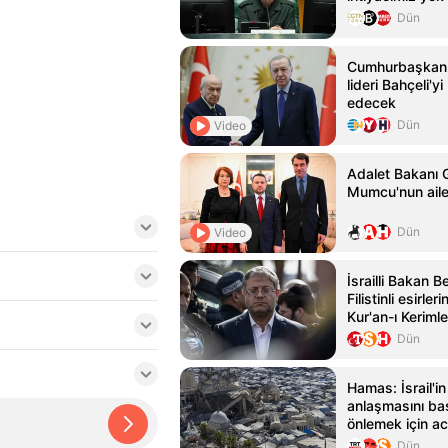
Dün
Cumhurbaşkanı
lideri Bahçeli'yi
edecek
Dün
Video
Adalet Bakanı 
Mumcu'nun aile
Dün
Video
İsrailli Bakan B
Filistinli esirler
Kur'an-ı Keriml
talimatı
Dün
Hamas: İsrail'i
anlaşmasını baş
önlemek için ac
geçilsin
Dün