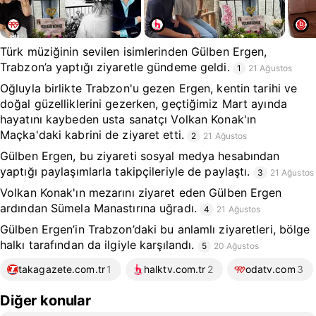
Türk müziğinin sevilen isimlerinden Gülben Ergen,
Trabzon’a yaptığı ziyaretle gündeme geldi.
1
21 Ağustos
Oğluyla birlikte Trabzon'u gezen Ergen, kentin tarihi ve
doğal güzelliklerini gezerken, geçtiğimiz Mart ayında
hayatını kaybeden usta sanatçı Volkan Konak'ın
Maçka'daki kabrini de ziyaret etti.
2
21 Ağustos
Gülben Ergen, bu ziyareti sosyal medya hesabından
yaptığı paylaşımlarla takipçileriyle de paylaştı.
3
21 Ağustos
Volkan Konak'ın mezarını ziyaret eden Gülben Ergen
ardından Sümela Manastırına uğradı.
4
21 Ağustos
Gülben Ergen’in Trabzon’daki bu anlamlı ziyaretleri, bölge
halkı tarafından da ilgiyle karşılandı.
5
20 Ağustos
takagazete.com.tr
1
halktv.com.tr
2
odatv.com
3
Diğer konular