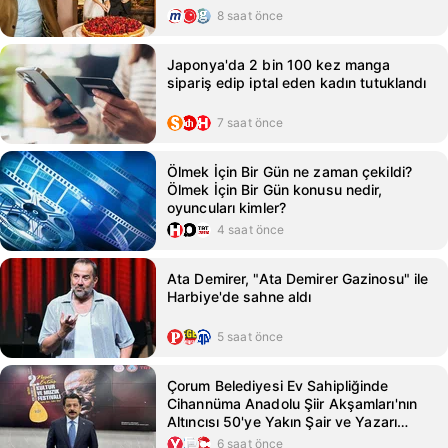
8 saat önce
Japonya'da 2 bin 100 kez manga
sipariş edip iptal eden kadın tutuklandı
7 saat önce
Ölmek İçin Bir Gün ne zaman çekildi?
Ölmek İçin Bir Gün konusu nedir,
oyuncuları kimler?
4 saat önce
Ata Demirer, "Ata Demirer Gazinosu" ile
Harbiye'de sahne aldı
5 saat önce
Çorum Belediyesi Ev Sahipliğinde
Cihannüma Anadolu Şiir Akşamları'nın
Altıncısı 50'ye Yakın Şair ve Yazarı
Buluşturacak
6 saat önce