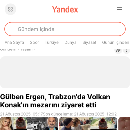
Ana Sayfa
Spor
Türkiye
Dünya
Siyaset
Günün içinden
Buradasın
Gündem
›
Yaşam
›
Gülben Ergen, Trabzon'da Volkan
Konak'ın mezarını ziyaret etti
21 Ağustos 2025, 05:17
Son güncelleme: 21 Ağustos 2025, 12:02