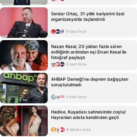
Serdar Ortaç, 31 yıllık kariyerini özel
organizasyonla taçlandırdı
8 saat önce
Nazan Kesal, 20 yıldan fazla süren
evliliğinin ardından eşi Ercan Kesal ile
fotoğraf paylaştı
2 saat önce
AHBAP Derneği'ne deprem bağışçıları
soruşturulmadı
5 saat önce
Hadise, Kuşadası sahnesinde coştu!
Hayranları adeta kendinden geçti
6 dakika önce