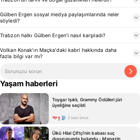
Gülben Ergen sosyal medya paylaşımlarında neler
söyledi?
Trabzon halkı Gülben Ergen'i nasıl karşıladı?
Volkan Konak'ın Maçka'daki kabri hakkında daha
fazla bilgi var mı?
Yaşam haberleri
Toygar Işıklı, Grammy Ödülleri jüri
üyeliğine seçildi
2 saat önce
Ülkü Hilal Çiftçi'nin babası suç
duyurusunda bulundu - Magazin