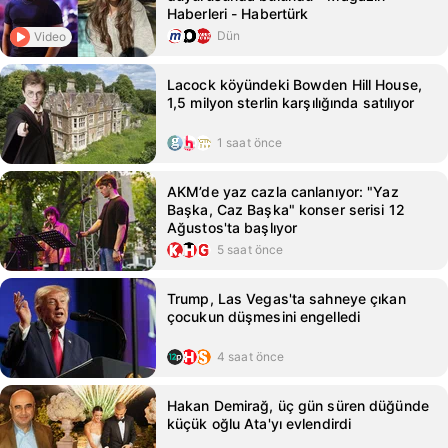
Haberleri - Habertürk
Dün
Video
Lacock köyündeki Bowden Hill House,
1,5 milyon sterlin karşılığında satılıyor
1 saat önce
AKM’de yaz cazla canlanıyor: "Yaz
Başka, Caz Başka" konser serisi 12
Ağustos'ta başlıyor
5 saat önce
Trump, Las Vegas'ta sahneye çıkan
çocukun düşmesini engelledi
4 saat önce
Hakan Demirağ, üç gün süren düğünde
küçük oğlu Ata'yı evlendirdi