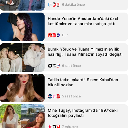
6 dakika önce
Hande Yener'in Amsterdam'daki özel
kostümler ve tasarımları satışa çıktı
Dün
Burak Yörük ve Tuana Yılmaz'ın evlilik
hazırlığı: Tuana Yılmaz'ın soyadı değişti
6 saat önce
Tatilin tadını çıkardı! Sinem Kobal'dan
bikinili pozlar
5 saat önce
Mine Tugay, Instagram'da 1997'deki
fotoğrafını paylaştı
7 Ağustos