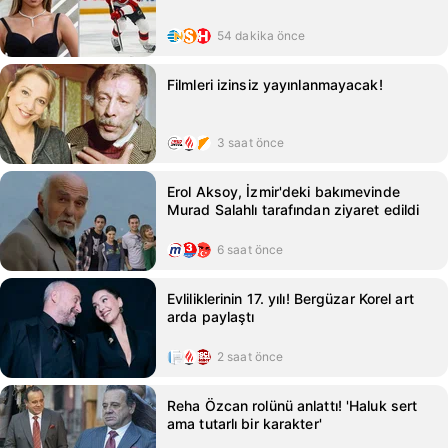
54 dakika önce
Filmleri izinsiz yayınlanmayacak!
3 saat önce
Erol Aksoy, İzmir'deki bakımevinde
Murad Salahlı tarafından ziyaret edildi
6 saat önce
Evliliklerinin 17. yılı! Bergüzar Korel art
arda paylaştı
2 saat önce
Reha Özcan rolünü anlattı! 'Haluk sert
ama tutarlı bir karakter'