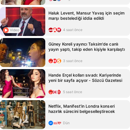
Haluk Levent, Mansur Yavaş için seçim
marşı bestelediği iddia edildi
4 saat önce
Video
Güney Koreli yayıncı Taksim'de canlı
yayın yaptı, takip eden kişiyle karşılaştı
3 saat önce
Hande Erçel kolları sıvadı: Kariyerinde
yeni bir sayfa açıyor - Sözcü Gazetesi
5 saat önce
Netflix, Manifest'in Londra konseri
hazırlık sürecini belgeselleştirecek
Dün