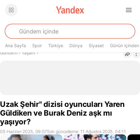
Ana Sayfa
Spor
Türkiye
Dünya
Siyaset
Günün içinden
Buradasın
Gündem
›
Yaşam
›
Uzak Şehir" dizisi oyuncuları Yaren
Güldiken ve Burak Deniz aşk mı
yaşıyor?
05 Haziran 2025, 09:07
Son güncelleme: 11 Ağustos 2025, 04:11