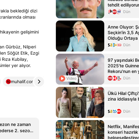
tehdit ediliyor
Haber - HT Ma
akla beklediği dizi
Dün
kranlarında olması
Anne Oluyor: Şa
 hikayenin gelişimini
Seçkin'in 3,5 A
Olduğu Ortaya 
Dün
an Gürbüz, Nilperi
en Söğüt Etik, Ezgi
i Rıza Kubilay,
97 yaşındaki B
mler yer alıyor.
2025'te Guinn
Rekoru'nun en y
yürüyüşçüsüne 
Dün
Video
muhalif.com.tr
4
haberler.com
5
Ülkü Hilal Çiftç
zina iddiasıyl
Dün
sezon ne zaman
Netflix, Manife
ederse 2. sezon
konseri hazırlık
nan Baran geri
belgeselleştire