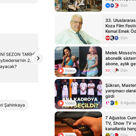
ragmanı
Dün
33. Uluslararas
Koza Film Festi
Kemal Emek Ödü
Sahipleri Açıkl
Dün
MEDYARADAR
@medyaradar
Melek Mosso'n
Nİ SEZON TARİHİ
Kral Kaybederse'nin 2. Sezonu Ne Zaman?
abonelik sistem
aybederse'nin 2.
Yeni Sezon Fragmanı Yayınlandı!
abone, aylık gel
layacak?
Dün
Video
x.com
5 Eylül
Şükran, Master
yarışmacı olar
girdi
6 Ağusto
Video
eri Şahinkaya
7 Ağustos Cuma
TV, Show TV ve
kanallarda han
Dün
Video