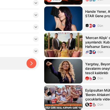
Hande Yener, 
STAR Gene proje
Dün
'Mercan Köşk' di
yayınlandı: Kub
Hafsanur Sanc
Bertan Asllani
Dün
Yargıtay, Beyo
davalarını onay
tescil kaldırıldı
Dün
Eyüpsultan Müf
'Benim Ahlakım'
çocuklarla vide
Dün