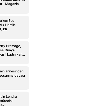
um - Magazin
gazin
rkıcı Ece
ylık Hamile
Çıktı
etty Bromage,
ess Dünya
aşlı kadın kanat
sahip oldu
i'nin annesinden
a boşanma davası
st'in Londra
 sürecini
cek