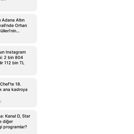
ı Adana Altın
vali'nde Orhan
lleri’nin
andı
MEDYARADAR
T24
@medyaradar
@t24comtr
un Instagram
Kral Kaybederse'de yeni sezon heyecanı:
🎬Kral Kaybederse
i: 2 bin 804
Setten ilk kareler geldi
heyecanı: Setten i
ir 112 bin TL
x.com
23 Ağustos
x.com
23 Ağus
Chef'te 18.
ak ana kadroya
s
: Kanal D, Star
 diğer
gi programlar?