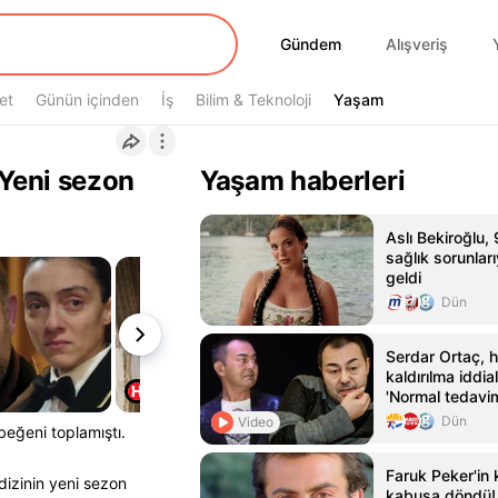
Gündem
Gündem
Alışveriş
et
Günün içinden
İş
Bilim & Teknoloji
Yaşam
Yaşam
Yeni sezon
Yaşam haberleri
Aslı Bekiroğlu, 
sağlık sorunla
geldi
Dün
Serdar Ortaç, 
kaldırılma iddial
'Normal tedavim
hastanedeydim
Dün
Video
beğeni toplamıştı.
Faruk Peker'in 
dizinin yeni sezon
kabusa döndü! 