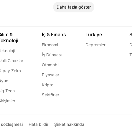
Daha fazla göster
Bilim &
İş & Finans
Türkiye
S
Teknoloji
Ekonomi
Depremler
D
eknoloji
İş Dünyası
T
kıllı Cihazlar
Otomobil
Yapay Zeka
Piyasalar
Oyun
Kripto
Big Tech
Sektörler
irişimler
ı sözleşmesi
Hata bildir
Şirket hakkında