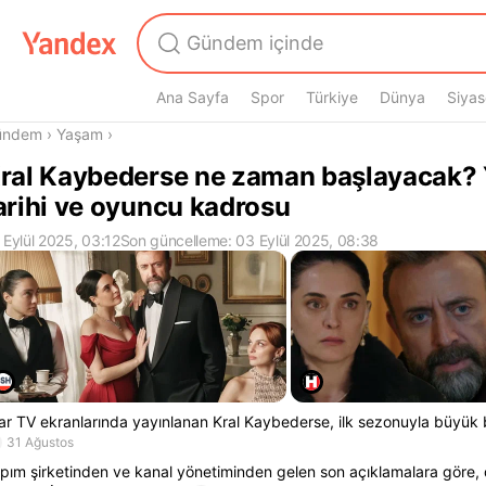
Ana Sayfa
Spor
Türkiye
Dünya
Siyas
radasın
ündem
›
Yaşam
›
ral Kaybederse ne zaman başlayacak? 
arihi ve oyuncu kadrosu
 Eylül 2025, 03:12
Son güncelleme: 03 Eylül 2025, 08:38
ar TV ekranlarında yayınlanan Kral Kaybederse, ilk sezonuyla büyük 
31 Ağustos
pım şirketinden ve kanal yönetiminden gelen son açıklamalara göre, 