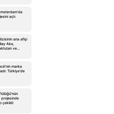
Amsterdam'da
sini açtı
zisinin ana afişi
ilay Aka,
aktutan ve
ncé'nin marka
ladı: Türkiye'de
tülüğü'nün
 projesinde
o çekildi