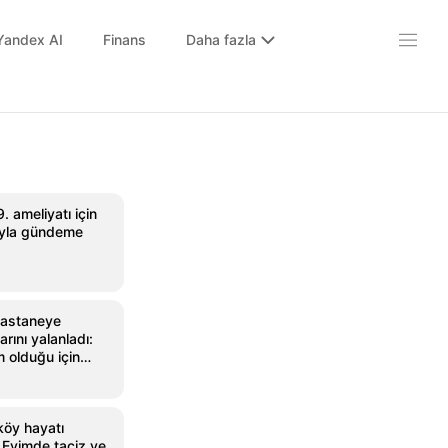
Yandex AI
Finans
Daha fazla
9. ameliyatı için
rıyla gündeme
hastaneye
arını yalanladı:
 olduğu için
'
köy hayatı
Evimde taciz ve