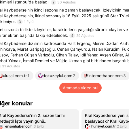
kimleri İstanbul’da başladı.
2
30 Ağustos
al Kaybederse'nin ikinci sezonu ne zaman başlayacak. İzleyicinin mer
al Kaybederse'nin, ikinci sezonuyla 16 Eylül 2025 salı günü Star TV e
kleniyor.
3
1 Eylül
ni sezonla birlikte izleyiciler, karakterlerin yaşadığı sürpriz olayları ve
krar ekran başında takip edebilecek.
4
29 Ağustos
al Kaybederse dizisinin kadrosunda Halit Ergenç, Merve Dizdar, Aslıh
hinkaya, Murat Garipağaoğlu, Cenan Çamyurdu, Nalan Kuruçim, Fuld
usoy, Ferhan Gülşah Varlıoğlu, Cihan Talay, İdil Yener, Ayşen Gürler, Al
rhat Yılmaz, İsmail Demirci ve Müjde Uzman gibi birbirinden başarılı isi
31 Ağustos
ulusal.com.tr
1
dokuzeylul.com
2
internethaber.com
3
Aramada video bul
iğer konular
Kral Kaybederse'nin 2. sezon tarihi
Kral Kaybederse yeni 
netleşti! İşte yayın günü...
başlayacak? Kral Kayb
ensonhaber.com
3 Eylül
hurriyet.com.tr
2 Eylül
tarihi belli oldu mu? Ke