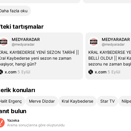
dönüyor! Yeni sezon f
yayınlandı!
Daha fazla oku
'teki tartışmalar
MEDYARADAR
MEDYARADAR
@medyaradar
@medyaradar
KRAL KAYBEDERSE YENİ SEZON TARİHİ ||
KRAL KAYBEDERSE YE
Kral Kaybederse yeni sezon ne zaman
BELLİ OLDU! || Kral K
başlıyor, hangi gün?
sezonu ne zaman baş
x.com
5 Eylül
x.com
5 Eylül
çerik konuları
Halit Ergenç
Merve Dizdar
Kral Kaybederse
Star TV
Nilp
anıt bulun
Yazeka
Arama sonuçlarına göre oluşturuldu