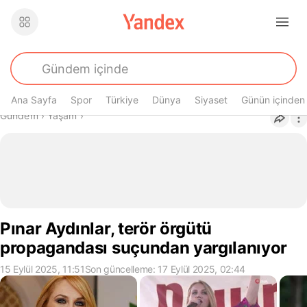
Ana Sayfa
Spor
Türkiye
Dünya
Siyaset
Günün içinden
Buradasın
Gündem
›
Yaşam
›
Pınar Aydınlar, terör örgütü
propagandası suçundan yargılanıyor
15 Eylül 2025, 11:51
Son güncelleme: 17 Eylül 2025, 02:44