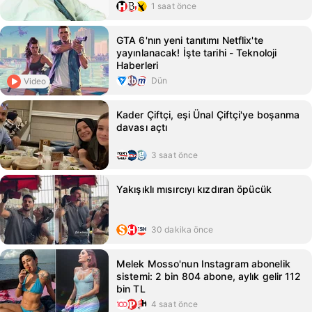
1 saat önce
GTA 6'nın yeni tanıtımı Netflix'te
yayınlanacak! İşte tarihi - Teknoloji
Haberleri
Dün
Video
Kader Çiftçi, eşi Ünal Çiftçi'ye boşanma
davası açtı
3 saat önce
Yakışıklı mısırcıyı kızdıran öpücük
30 dakika önce
Melek Mosso'nun Instagram abonelik
sistemi: 2 bin 804 abone, aylık gelir 112
bin TL
4 saat önce