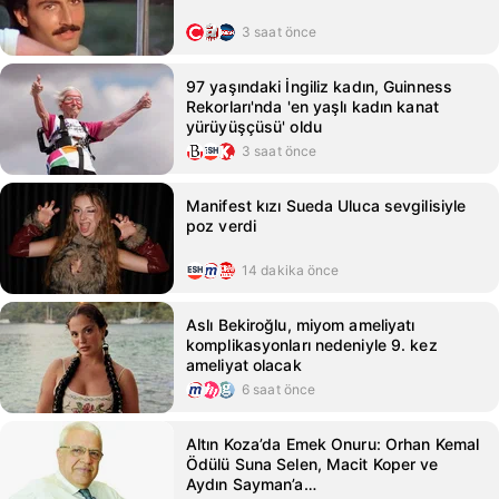
3 saat önce
97 yaşındaki İngiliz kadın, Guinness
Rekorları'nda 'en yaşlı kadın kanat
yürüyüşçüsü' oldu
3 saat önce
Manifest kızı Sueda Uluca sevgilisiyle
poz verdi
14 dakika önce
Aslı Bekiroğlu, miyom ameliyatı
komplikasyonları nedeniyle 9. kez
ameliyat olacak
6 saat önce
Altın Koza’da Emek Onuru: Orhan Kemal
Ödülü Suna Selen, Macit Koper ve
Aydın Sayman’a…