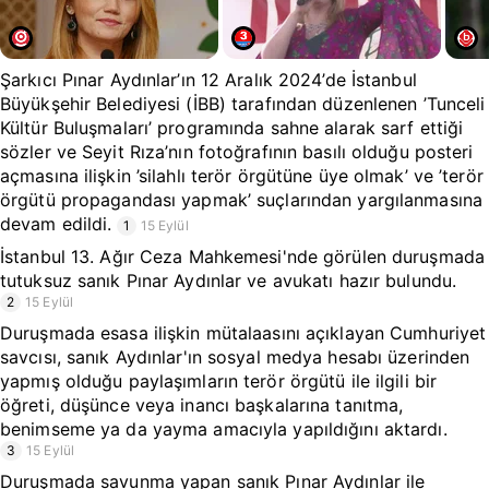
Şarkıcı Pınar Aydınlar’ın 12 Aralık 2024’de İstanbul
Büyükşehir Belediyesi (İBB) tarafından düzenlenen ’Tunceli
Kültür Buluşmaları’ programında sahne alarak sarf ettiği
sözler ve Seyit Rıza’nın fotoğrafının basılı olduğu posteri
açmasına ilişkin ’silahlı terör örgütüne üye olmak’ ve ’terör
örgütü propagandası yapmak’ suçlarından yargılanmasına
devam edildi.
1
15 Eylül
İstanbul 13. Ağır Ceza Mahkemesi'nde görülen duruşmada
tutuksuz sanık Pınar Aydınlar ve avukatı hazır bulundu.
2
15 Eylül
Duruşmada esasa ilişkin mütalaasını açıklayan Cumhuriyet
savcısı, sanık Aydınlar'ın sosyal medya hesabı üzerinden
yapmış olduğu paylaşımların terör örgütü ile ilgili bir
öğreti, düşünce veya inancı başkalarına tanıtma,
benimseme ya da yayma amacıyla yapıldığını aktardı.
3
15 Eylül
Duruşmada savunma yapan sanık Pınar Aydınlar ile