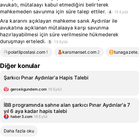
avukatı, mütalaayı kabul etmediğini belirterek
mahkemeden savunma için süre talep ettiler.
4
15 Eylül
Ara kararını açıklayan mahkeme sanık Aydınlar ile
avukatına açıklanan mütalaaya karşı savunma
hazırlayabilmesi için süre verilmesine hükmederek
duruşmayı erteledi.
5
15 Eylül
polatlipostasi.com
1
karsmanset.com
2
tunagazete
Diğer konular
Şarkıcı Pınar Aydınlar'a Hapis Talebi
gercekgundem.com
16 Eylül
İBB programında sahne alan şarkıcı Pınar Aydınlar'a 7
yıl 6 aya kadar hapis talebi
haber3.com
16 Eylül
Daha fazla oku