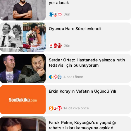
yer alacak
Dün
Oyuncu Hare Sürel evlendi
Dün
Serdar Ortaç: Hastanede yalnızca rutin
tedavisi için bulunuyorum
4 saat önce
Erkin Koray'ın Vefatının Üçüncü Yılı
14 dakika önce
Faruk Peker, Köyceğiz'de yaşadığı
rahatsızlıkları kamuoyuna açıkladı