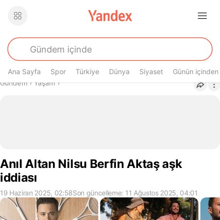
Ana Sayfa
Spor
Türkiye
Dünya
Siyaset
Günün içinden
Buradasın
Gündem
›
Yaşam
›
Anıl Altan Nilsu Berfin Aktaş aşk
iddiası
19 Haziran 2025, 02:58
Son güncelleme: 11 Ağustos 2025, 04:01