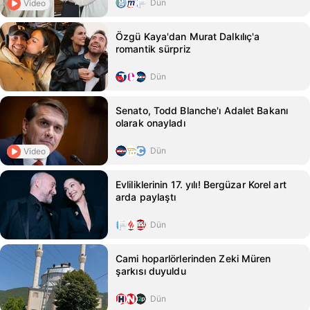
Dün
Video
Özgü Kaya'dan Murat Dalkılıç'a
romantik sürpriz
Dün
Senato, Todd Blanche'ı Adalet Bakanı
olarak onayladı
Dün
Video
Evliliklerinin 17. yılı! Bergüzar Korel art
arda paylaştı
Dün
Cami hoparlörlerinden Zeki Müren
şarkısı duyuldu
Dün