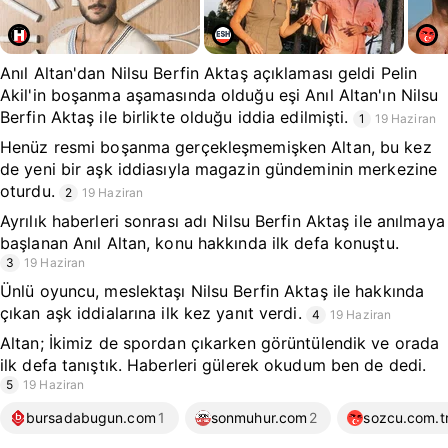
Anıl Altan'dan Nilsu Berfin Aktaş açıklaması geldi Pelin
Akil'in boşanma aşamasında olduğu eşi Anıl Altan'ın Nilsu
Berfin Aktaş ile birlikte olduğu iddia edilmişti.
1
19 Haziran
Henüz resmi boşanma gerçekleşmemişken Altan, bu kez
de yeni bir aşk iddiasıyla magazin gündeminin merkezine
oturdu.
2
19 Haziran
Ayrılık haberleri sonrası adı Nilsu Berfin Aktaş ile anılmaya
başlanan Anıl Altan, konu hakkında ilk defa konuştu.
3
19 Haziran
Ünlü oyuncu, meslektaşı Nilsu Berfin Aktaş ile hakkında
çıkan aşk iddialarına ilk kez yanıt verdi.
4
19 Haziran
Altan; İkimiz de spordan çıkarken görüntülendik ve orada
ilk defa tanıştık. Haberleri gülerek okudum ben de dedi.
5
19 Haziran
bursadabugun.com
1
sonmuhur.com
2
sozcu.com.t