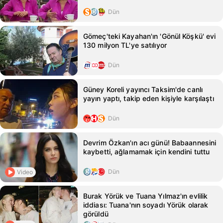
Dün
Gömeç'teki Kayahan'ın 'Gönül Köşkü' evi
130 milyon TL'ye satılıyor
Dün
Güney Koreli yayıncı Taksim'de canlı
yayın yaptı, takip eden kişiyle karşılaştı
Dün
Devrim Özkan'ın acı günü! Babaannesini
kaybetti, ağlamamak için kendini tuttu
Dün
Video
Burak Yörük ve Tuana Yılmaz'ın evlilik
iddiası: Tuana'nın soyadı Yörük olarak
görüldü