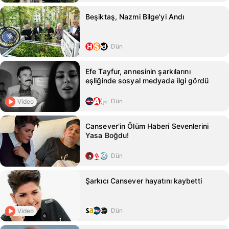
Beşiktaş, Nazmi Bilge'yi Andı
Dün
Efe Tayfur, annesinin şarkılarını
eşliğinde sosyal medyada ilgi gördü
Dün
Video
Cansever'in Ölüm Haberi Sevenlerini
Yasa Boğdu!
Dün
Şarkıcı Cansever hayatını kaybetti
Dün
Video