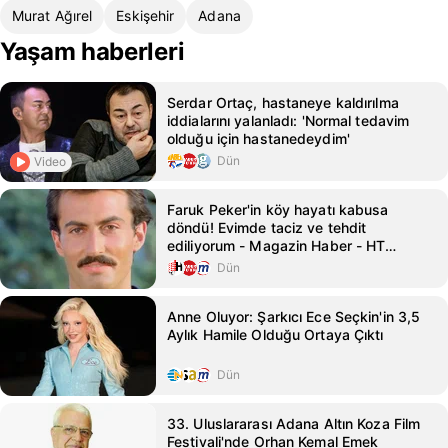
Murat Ağırel
Eskişehir
Adana
Yaşam haberleri
Serdar Ortaç, hastaneye kaldırılma
iddialarını yalanladı: 'Normal tedavim
olduğu için hastanedeydim'
Dün
Video
Faruk Peker'in köy hayatı kabusa
döndü! Evimde taciz ve tehdit
ediliyorum - Magazin Haber - HT
Magazin
Dün
Anne Oluyor: Şarkıcı Ece Seçkin'in 3,5
Aylık Hamile Olduğu Ortaya Çıktı
Dün
33. Uluslararası Adana Altın Koza Film
Festivali'nde Orhan Kemal Emek