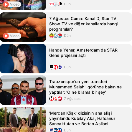
Dün
Video
7 Ağustos Cuma: Kanal D, Star TV,
Show TV ve diğer kanallarda hangi
programlar?
Dün
Video
Hande Yener, Amsterdam'da STAR
Gene projesini açtı
Dün
Trabzonspor'un yeni transferi
Muhammed Salah'ı görünce bakın ne
yaptılar: 'O ne bilama bir şey'
7 Ağustos
'Mercan Köşk' dizisinin ana afişi
yayınlandı: Kubilay Aka, Hafsanur
Sancaktutan ve Bertan Asllani
Dün