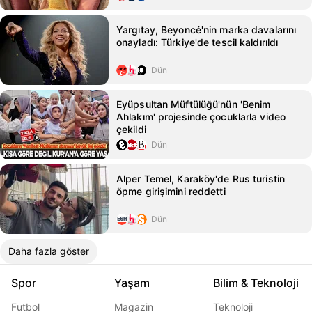
Yargıtay, Beyoncé'nin marka davalarını
onayladı: Türkiye'de tescil kaldırıldı
Dün
Eyüpsultan Müftülüğü'nün 'Benim
Ahlakım' projesinde çocuklarla video
çekildi
Dün
Alper Temel, Karaköy'de Rus turistin
öpme girişimini reddetti
Dün
Daha fazla göster
Spor
Yaşam
Bilim & Teknoloji
Futbol
Magazin
Teknoloji