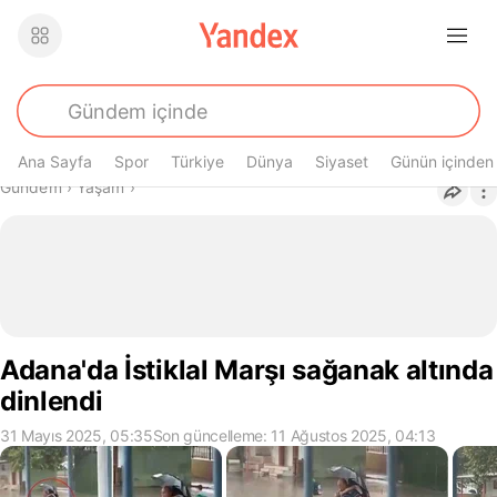
Ana Sayfa
Spor
Türkiye
Dünya
Siyaset
Günün içinden
Buradasın
Gündem
›
Yaşam
›
Adana'da İstiklal Marşı sağanak altında
dinlendi
31 Mayıs 2025, 05:35
Son güncelleme: 11 Ağustos 2025, 04:13