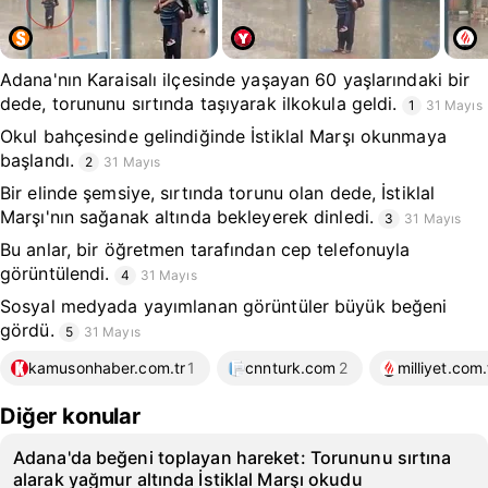
Adana'nın Karaisalı ilçesinde yaşayan 60 yaşlarındaki bir
dede, torununu sırtında taşıyarak ilkokula geldi.
1
31 Mayıs
Okul bahçesinde gelindiğinde İstiklal Marşı okunmaya
başlandı.
2
31 Mayıs
Bir elinde şemsiye, sırtında torunu olan dede, İstiklal
Marşı'nın sağanak altında bekleyerek dinledi.
3
31 Mayıs
Bu anlar, bir öğretmen tarafından cep telefonuyla
görüntülendi.
4
31 Mayıs
Sosyal medyada yayımlanan görüntüler büyük beğeni
gördü.
5
31 Mayıs
kamusonhaber.com.tr
1
cnnturk.com
2
milliyet.com.
Diğer konular
Adana'da beğeni toplayan hareket: Torununu sırtına
alarak yağmur altında İstiklal Marşı okudu