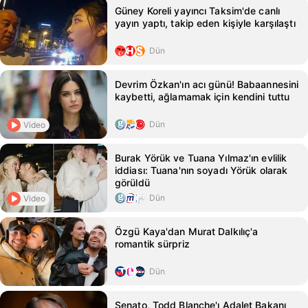
Güney Koreli yayıncı Taksim'de canlı
yayın yaptı, takip eden kişiyle karşılaştı
Dün
Devrim Özkan'ın acı günü! Babaannesini
kaybetti, ağlamamak için kendini tuttu
Dün
Video
Burak Yörük ve Tuana Yılmaz'ın evlilik
iddiası: Tuana'nın soyadı Yörük olarak
görüldü
Dün
Video
Özgü Kaya'dan Murat Dalkılıç'a
romantik sürpriz
Dün
Senato, Todd Blanche'ı Adalet Bakanı