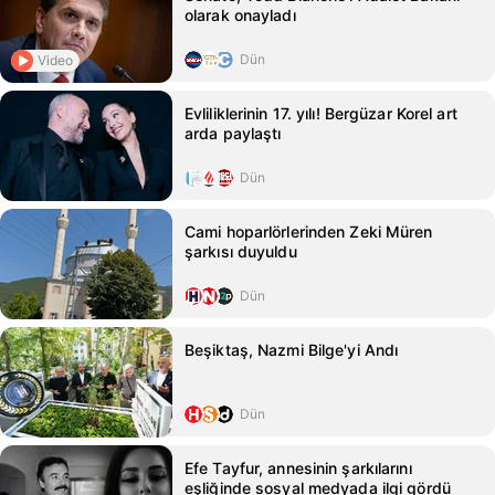
olarak onayladı
Dün
Video
Evliliklerinin 17. yılı! Bergüzar Korel art
arda paylaştı
Dün
Cami hoparlörlerinden Zeki Müren
şarkısı duyuldu
Dün
Beşiktaş, Nazmi Bilge'yi Andı
Dün
Efe Tayfur, annesinin şarkılarını
eşliğinde sosyal medyada ilgi gördü