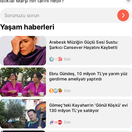
İstiklal Marşı'nın tarihi nedir?
Yaşam haberleri
Arabesk Müziğin Güçlü Sesi Sustu:
Şarkıcı Cansever Hayatını Kaybetti
Dün
Ebru Gündeş, 10 milyon TL'ye yarım yüz
gerdirme ameliyatı yaptırdı
Dün
Gömeç'teki Kayahan'ın 'Gönül Köşkü' evi
130 milyon TL'ye satılıyor
Dün