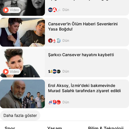
Dün
Video
Cansever'in Ölüm Haberi Sevenlerini
Yasa Boğdu!
Dün
Şarkıcı Cansever hayatını kaybetti
Dün
Video
Erol Aksoy, İzmir'deki bakımevinde
Murad Salahlı tarafından ziyaret edildi
Dün
Daha fazla göster
Spor
Yaşam
Bilim & Teknoloji