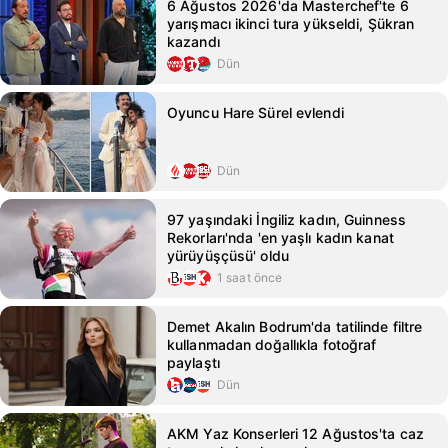
6 Ağustos 2026'da Masterchef'te 6
yarışmacı ikinci tura yükseldi, Şükran
kazandı
Dün
Oyuncu Hare Sürel evlendi
Dün
97 yaşındaki İngiliz kadın, Guinness
Rekorları'nda 'en yaşlı kadın kanat
yürüyüşçüsü' oldu
1 saat önce
Demet Akalın Bodrum'da tatilinde filtre
kullanmadan doğallıkla fotoğraf
paylaştı
Dün
AKM Yaz Konserleri 12 Ağustos'ta caz