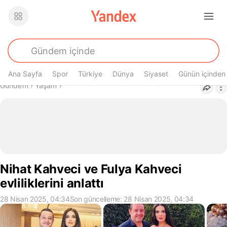
Ana Sayfa
Spor
Türkiye
Dünya
Siyaset
Günün içinden
Buradasın
Gündem
›
Yaşam
›
Nihat Kahveci ve Fulya Kahveci
evliliklerini anlattı
28 Nisan 2025, 04:34
Son güncelleme: 28 Nisan 2025, 04:34