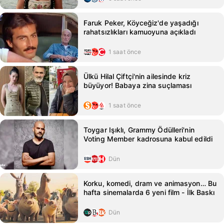
Faruk Peker, Köyceğiz'de yaşadığı
rahatsızlıkları kamuoyuna açıkladı
1 saat önce
Ülkü Hilal Çiftçi'nin ailesinde kriz
büyüyor! Babaya zina suçlaması
1 saat önce
Toygar Işıklı, Grammy Ödülleri'nin
Voting Member kadrosuna kabul edildi
Dün
Korku, komedi, dram ve animasyon… Bu
hafta sinemalarda 6 yeni film - İlk Baskı
Dün