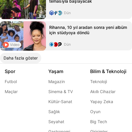
temasıyla başlayacak
Dün
Rihanna, 10 yıl aradan sonra yeni albüm
için stüdyoya döndü
Dün
Video
Daha fazla göster
Spor
Yaşam
Bilim & Teknoloji
Futbol
Magazin
Teknoloji
Maçlar
Sinema & TV
Akıllı Cihazlar
Kültür-Sanat
Yapay Zeka
Sağlık
Oyun
Seyahat
Big Tech
Gastronomi
Girişimler