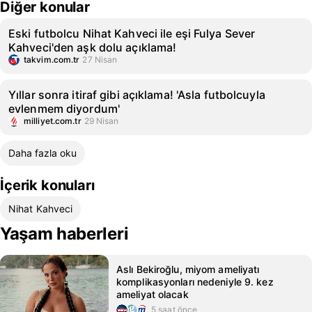
Diğer konular
Eski futbolcu Nihat Kahveci ile eşi Fulya Sever
Kahveci'den aşk dolu açıklama!
takvim.com.tr
27 Nisan
Yıllar sonra itiraf gibi açıklama! 'Asla futbolcuyla
evlenmem diyordum'
milliyet.com.tr
29 Nisan
Daha fazla oku
İçerik konuları
Nihat Kahveci
Yaşam haberleri
Aslı Bekiroğlu, miyom ameliyatı
komplikasyonları nedeniyle 9. kez
ameliyat olacak
5 saat önce