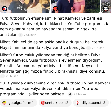
Türk futbolunun efsane ismi Nihat Kahveci ve zarif eşi
Fulya Sever Kahveci, katıldıkları bir YouTube programında,
hem aşklarını hem de hayatlarını samimi bir şekilde
anlattılar.
1
28 Nisan
Nihat Kahveci de eşine aşkla bağlı olduğunu belirterek
Hayatımın her anında Fulya var diye konuştu.
2
28 Nisan
Nihat’ı futbolculuk yıllarından tanıdığını belirten Fulya
Sever Kahveci, “Asla futbolcuyla evlenmem diyordum.
Stresli… Amcam da yöneticiydi bir dönem. Neyse ki
Nihat’la tanıştığımızda futbolu bırakmıştı” diye konuştu.
3
28 Nisan
2018 yılında dünyaevine giren eski futbolcu Nihat Kahveci
ve eski manken Fulya Sever, katıldıkları bir YouTube
programında ilişkilerinden bahsetti.
4
28 Nisan
egetelgraf.com
1
cnnturk.com
2
milliyet.com.tr
3