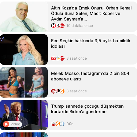
Altın Koza’da Emek Onuru: Orhan Kemal
Ödülü Suna Selen, Macit Koper ve
Aydın Sayman’a…
10 dakika önce
Ece Seçkin hakkında 3,5 aylık hamilelik
iddiası
3 saat önce
Melek Mosso, Instagram'da 2 bin 804
aboneye ulaştı
3 saat önce
Trump sahnede çocuğu düşmekten
kurtardı: Biden'a gönderme
Dün
Video