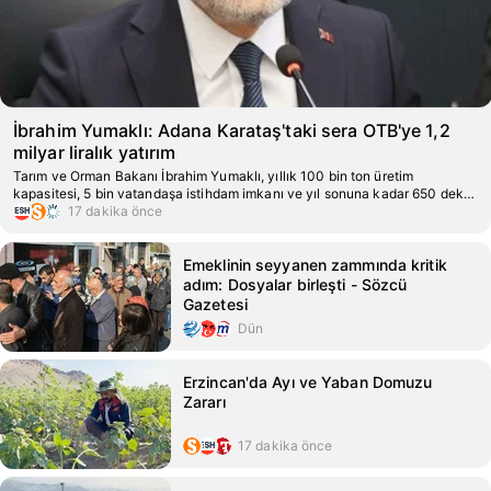
İbrahim Yumaklı: Adana Karataş'taki sera OTB'ye 1,2
milyar liralık yatırım
Tarım ve Orman Bakanı İbrahim Yumaklı, yıllık 100 bin ton üretim
kapasitesi, 5 bin vatandaşa istihdam imkanı ve yıl sonuna kadar 650 dekar
alanda üretim hedefiyle yola çıkan sera organize tarım bölgesi hakkında
17 dakika önce
bir video paylaştı.
Emeklinin seyyanen zammında kritik
adım: Dosyalar birleşti - Sözcü
Gazetesi
Dün
Erzincan'da Ayı ve Yaban Domuzu
Zararı
17 dakika önce