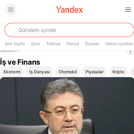
Ana Sayfa
Spor
Türkiye
Dünya
Siyaset
Günün içinden
Buradasın
Gündem
›
İş ve Finans
Subcategories
Ekonomi
İş Dünyası
Otomobil
Piyasalar
Kripto