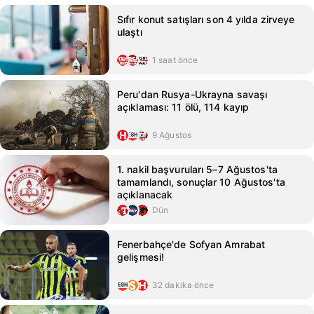
Sıfır konut satışları son 4 yılda zirveye
ulaştı
1 saat önce
Peru'dan Rusya-Ukrayna savaşı
açıklaması: 11 ölü, 114 kayıp
9 Ağustos
1. nakil başvuruları 5–7 Ağustos'ta
tamamlandı, sonuçlar 10 Ağustos'ta
açıklanacak
Dün
Fenerbahçe'de Sofyan Amrabat
gelişmesi!
32 dakika önce