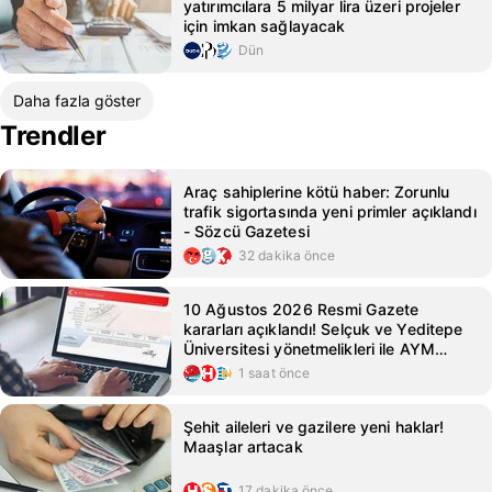
yatırımcılara 5 milyar lira üzeri projeler
için imkan sağlayacak
Dün
Daha fazla göster
Trendler
Araç sahiplerine kötü haber: Zorunlu
trafik sigortasında yeni primler açıklandı
- Sözcü Gazetesi
32 dakika önce
10 Ağustos 2026 Resmi Gazete
kararları açıklandı! Selçuk ve Yeditepe
Üniversitesi yönetmelikleri ile AYM
kararları Resmi Gazete'de!
1 saat önce
Şehit aileleri ve gazilere yeni haklar!
Maaşlar artacak
17 dakika önce