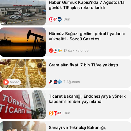
Habur Gümrük Kapısı'nda 7 Ağustos'ta
günlük TIR çıkış rekoru kırıldı
Dün
Hürmüz Boğazı gerilimi petrol fiyatlarını
yükseltti - Sözcü Gazetesi
17 dakika önce
Gram altın fiyatı 7 bin TL'ye yaklaştı
7 Ağustos
Video
Ticaret Bakanlığı, Endonezya'ya yönelik
kapsamlı rehber yayımlandı
Dün
Sanayi ve Teknoloji Bakanlığı,