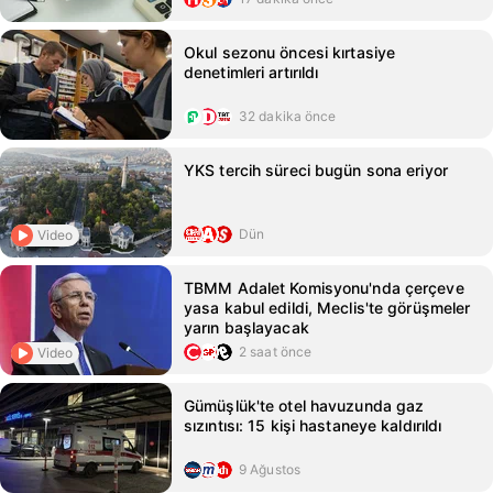
Okul sezonu öncesi kırtasiye
denetimleri artırıldı
32 dakika önce
YKS tercih süreci bugün sona eriyor
Dün
Video
TBMM Adalet Komisyonu'nda çerçeve
yasa kabul edildi, Meclis'te görüşmeler
yarın başlayacak
2 saat önce
Video
Gümüşlük'te otel havuzunda gaz
sızıntısı: 15 kişi hastaneye kaldırıldı
9 Ağustos