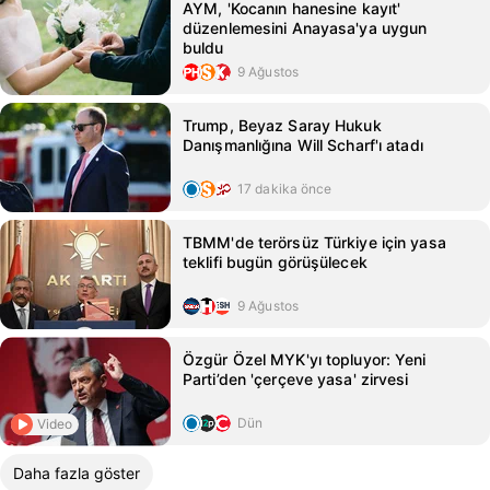
AYM, 'Kocanın hanesine kayıt'
düzenlemesini Anayasa'ya uygun
buldu
9 Ağustos
Trump, Beyaz Saray Hukuk
Danışmanlığına Will Scharf'ı atadı
17 dakika önce
TBMM'de terörsüz Türkiye için yasa
teklifi bugün görüşülecek
9 Ağustos
Özgür Özel MYK'yı topluyor: Yeni
Parti’den 'çerçeve yasa' zirvesi
Dün
Video
Daha fazla göster