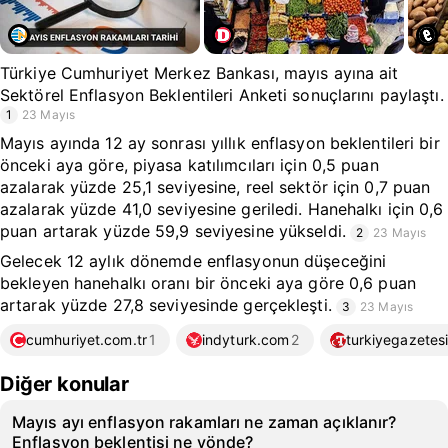
Türkiye Cumhuriyet Merkez Bankası, mayıs ayına ait
Sektörel Enflasyon Beklentileri Anketi sonuçlarını paylaştı.
1
23 Mayıs
Mayıs ayında 12 ay sonrası yıllık enflasyon beklentileri bir
önceki aya göre, piyasa katılımcıları için 0,5 puan
azalarak yüzde 25,1 seviyesine, reel sektör için 0,7 puan
azalarak yüzde 41,0 seviyesine geriledi. Hanehalkı için 0,6
puan artarak yüzde 59,9 seviyesine yükseldi.
2
23 Mayıs
Gelecek 12 aylık dönemde enflasyonun düşeceğini
bekleyen hanehalkı oranı bir önceki aya göre 0,6 puan
artarak yüzde 27,8 seviyesinde gerçekleşti.
3
23 Mayıs
cumhuriyet.com.tr
1
indyturk.com
2
turkiyegazetesi
Diğer konular
Mayıs ayı enflasyon rakamları ne zaman açıklanır?
Enflasyon beklentisi ne yönde?