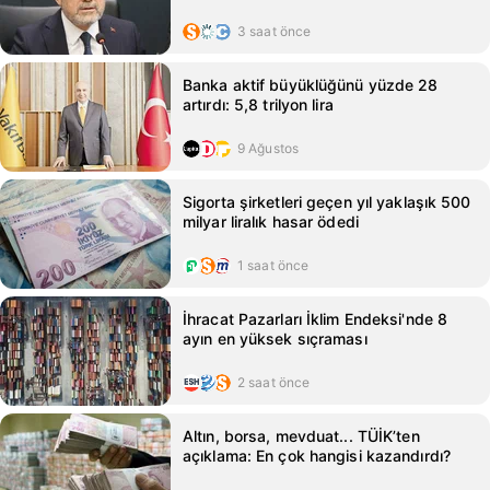
3 saat önce
Banka aktif büyüklüğünü yüzde 28
artırdı: 5,8 trilyon lira
9 Ağustos
Sigorta şirketleri geçen yıl yaklaşık 500
milyar liralık hasar ödedi
1 saat önce
İhracat Pazarları İklim Endeksi'nde 8
ayın en yüksek sıçraması
2 saat önce
Altın, borsa, mevduat... TÜİK’ten
açıklama: En çok hangisi kazandırdı?