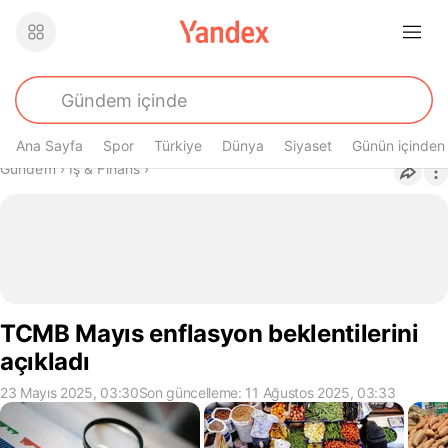
Ana Sayfa
Spor
Türkiye
Dünya
Siyaset
Günün içinden
Buradasın
Gündem
›
İş & Finans
›
TCMB Mayıs enflasyon beklentilerini
açıkladı
23 Mayıs 2025, 03:30
Son güncelleme: 11 Ağustos 2025, 03:33