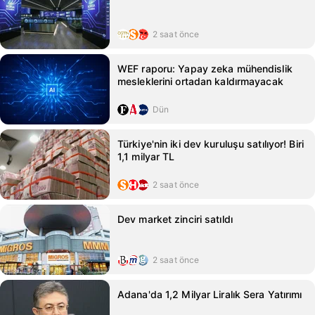
2 saat önce
WEF raporu: Yapay zeka mühendislik
mesleklerini ortadan kaldırmayacak
Dün
Türkiye'nin iki dev kuruluşu satılıyor! Biri
1,1 milyar TL
2 saat önce
Dev market zinciri satıldı
2 saat önce
Adana'da 1,2 Milyar Liralık Sera Yatırımı