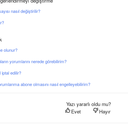
ğerlendirmeyi değiştirme
yısı nasıl değiştirilir?
ir?
k
e olunur?
ıların yorumlarını nerede görebilirim?
iptal edilir?
yorumlarıma abone olmasını nasıl engelleyebilirim?
Yazı yararlı oldu mu?
Evet
Hayır