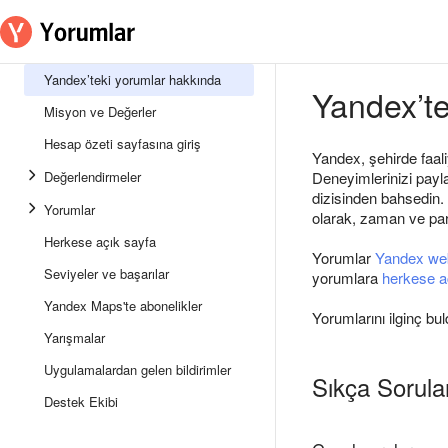
Yandex’teki yorumlar hakkında
Yandex’te
Misyon ve Değerler
Hesap özeti sayfasına giriş
Yandex, şehirde faaliy
Değerlendirmeler
Deneyimlerinizi payla
dizisinden bahsedin. 
Yorumlar
olarak, zaman ve par
Herkese açık sayfa
Yorumlar
Yandex we
Seviyeler ve başarılar
yorumlara
herkese a
Yandex Maps'te abonelikler
Yorumlarını ilginç buld
Yarışmalar
Uygulamalardan gelen bildirimler
Sıkça Sorula
Destek Ekibi