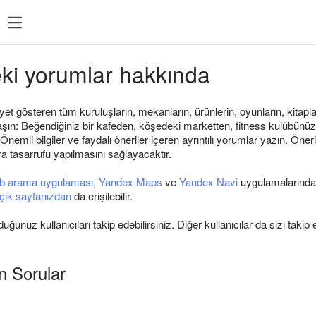
ki yorumlar hakkında
et gösteren tüm kuruluşların, mekanların, ürünlerin, oyunların, kitaplar
şın: Beğendiğiniz bir kafeden, köşedeki marketten, fitness kulübünüzde
Önemli bilgiler ve faydalı öneriler içeren ayrıntılı yorumlar yazın. Öne
a tasarrufu yapılmasını sağlayacaktır.
b arama uygulaması
,
Yandex Maps
ve
Yandex Navi
uygulamalarında t
çık sayfanızdan
da erişilebilir.
uğunuz kullanıcıları takip edebilirsiniz. Diğer kullanıcılar da sizi takip e
n Sorular