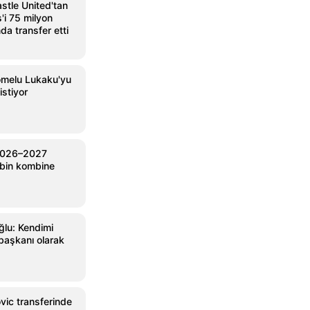
stle United'tan
'i 75 milyon
nda transfer etti
omelu Lukaku'yu
istiyor
2026–2027
 bin kombine
lu: Kendimi
başkanı olarak
vic transferinde