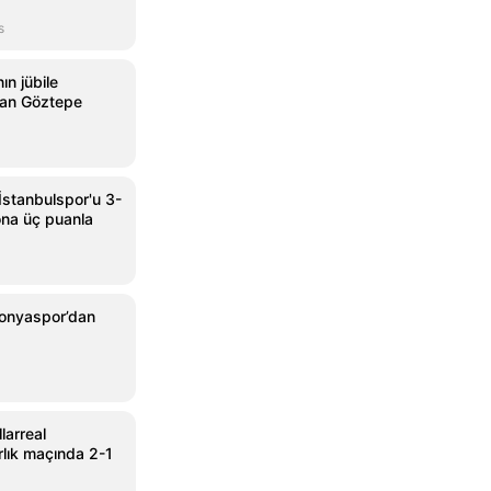
s
ın jübile
an Göztepe
İstanbulspor'u 3-
na üç puanla
Konyaspor’dan
larreal
rlık maçında 2-1