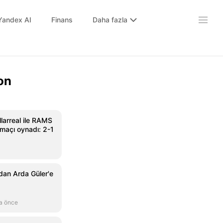
Yandex AI
Finans
Daha fazla
on
llarreal ile RAMS
k maçı oynadı: 2-1
dan Arda Güler'e
a önce