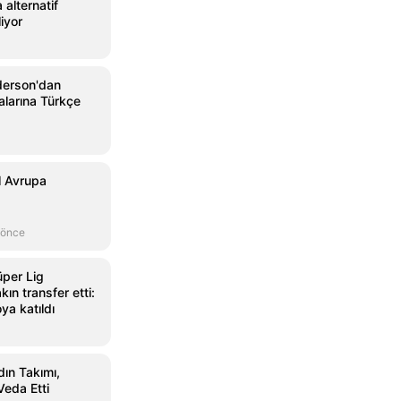
 alternatif
iyor
derson'dan
ialarına Türkçe
l Avrupa
 önce
üper Lig
ın transfer etti:
ya katıldı
ın Takımı,
Veda Etti