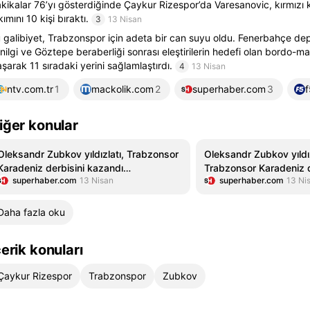
kikalar 76’yı gösterdiğinde Çaykur Rizespor’da Varesanovic, kırmızı 
kımını 10 kişi bıraktı.
3
13 Nisan
 galibiyet, Trabzonspor için adeta bir can suyu oldu. Fenerbahçe de
nilgi ve Göztepe beraberliği sonrası eleştirilerin hedefi olan bordo-ma
aşarak 11 sıradaki yerini sağlamlaştırdı.
4
13 Nisan
ntv.com.tr
1
mackolik.com
2
superhaber.com
3
iğer konular
Oleksandr Zubkov yıldızlatı, Trabzonsor
Oleksandr Zubkov yıldız
Karadeniz derbisini kazandı
Trabzonsor Karadeniz d
superhaber.com
13 Nisan
superhaber.com
13 Ni
(Trabzonspor 2 - 0 Çaykur Rizespor |
(Trabzonspor 2 - 0 Çay
Maçın özeti)
Maçın özeti)
Daha fazla oku
çerik konuları
Çaykur Rizespor
Trabzonspor
Zubkov