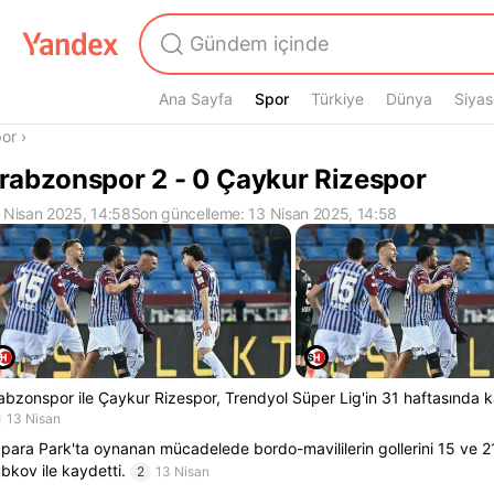
Ana Sayfa
Spor
Spor
Türkiye
Dünya
Siyas
radasın
or
›
rabzonspor 2 - 0 Çaykur Rizespor
 Nisan 2025, 14:58
Son güncelleme: 13 Nisan 2025, 14:58
abzonspor ile Çaykur Rizespor, Trendyol Süper Lig'in 31 haftasında ka
13 Nisan
para Park'ta oynanan mücadelede bordo-mavililerin gollerini 15 ve 2
bkov ile kaydetti.
2
13 Nisan