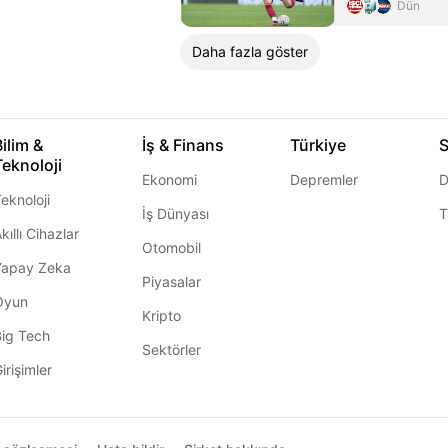
Dün
Daha fazla göster
Bilim &
İş & Finans
Türkiye
S
Teknoloji
Ekonomi
Depremler
D
eknoloji
İş Dünyası
T
kıllı Cihazlar
Otomobil
Yapay Zeka
Piyasalar
Oyun
Kripto
Big Tech
Sektörler
irişimler