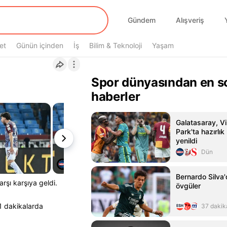
Gündem
Alışveriş
et
Günün içinden
İş
Bilim & Teknoloji
Yaşam
Spor dünyasından en s
haberler
Galatasaray, Vi
Park'ta hazırlı
yenildi
Dün
Bernardo Silva'
rşı karşıya geldi.
övgüler
1 dakikalarda
37 dakik