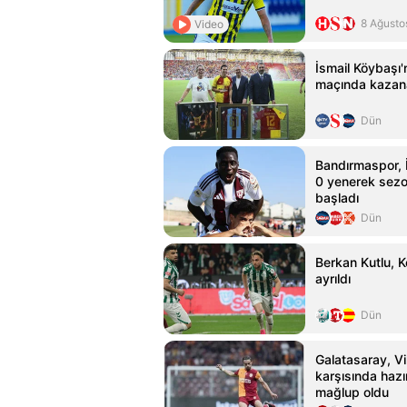
8 Ağusto
Video
İsmail Köybaşı'n
maçında kazan
Dün
Bandırmaspor, 
0 yenerek sezo
başladı
Dün
Berkan Kutlu, 
ayrıldı
Dün
Galatasaray, Vil
karşısında hazı
mağlup oldu