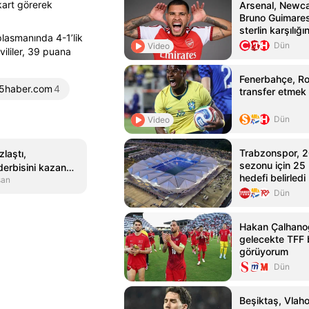
kart görerek
Arsenal, Newca
Bruno Guimares
sterlin karşılığı
plasmanında 4-1’lik
Dün
Video
vililer, 39 puana
Fenerbahçe, R
f5haber.com
4
transfer etmek 
Dün
Video
Trabzonspor, 
laştı,
sezonu için 25
erbisini kazandı
hedefi belirledi
san
kur Rizespor |
Dün
Hakan Çalhanoğ
gelecekte TFF 
görüyorum
Dün
Beşiktaş, Vlaho