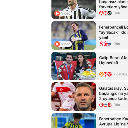
başarısız olursa
forvetlere yönel
Dün
Video
Fenerbahçeli E
"ayrılacak" idd
yanıt
Dün
Video
Galip Berat Afa
Üçüncüsü
7 dakika
Galatasaray, S
başlangıcına yak
2 oyuncu kadro
Dün
Fenerbahçe Kad
Avrupa Ligi'ne 