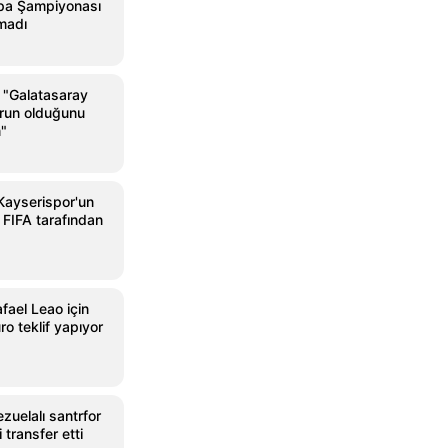
pa Şampiyonası
madı
"Galatasaray
orun olduğunu
"
Kayserispor'un
 FIFA tarafından
fael Leao için
o teklif yapıyor
uelalı santrfor
 transfer etti