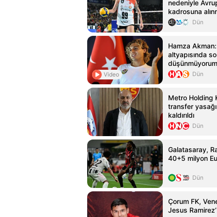
nedeniyle Avru
kadrosuna alın
Dün
Hamza Akman: 
altyapısında s
düşünmüyorum
Dün
Video
Metro Holding 
transfer yasağı
kaldırıldı
Dün
Galatasaray, Ra
40+5 milyon Eur
Dün
Çorum FK, Venez
Jesus Ramirez’i