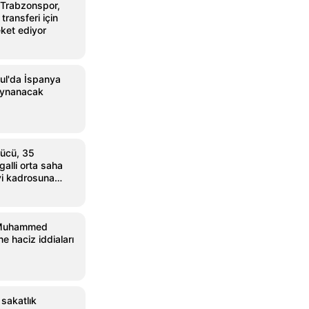
 Trabzonspor,
ransferi için
ket ediyor
ul'da İspanya
oynanacak
ücü, 35
alli orta saha
i kadrosuna
 Muhammed
e haciz iddiaları
 sakatlık