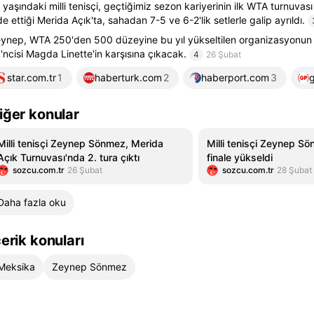
 yaşındaki milli tenisçi, geçtiğimiz sezon kariyerinin ilk WTA turnuva
de ettiği Merida Açık'ta, sahadan 7-5 ve 6-2'lik setlerle galip ayrıldı.
ynep, WTA 250'den 500 düzeyine bu yıl yükseltilen organizasyonun
'ncisi Magda Linette'in karşısına çıkacak.
4
26 Şubat
star.com.tr
1
haberturk.com
2
haberport.com
3
iğer konular
Milli tenisçi Zeynep Sönmez, Merida
Milli tenisçi Zeynep S
Açık Turnuvası'nda 2. tura çıktı
finale yükseldi
sozcu.com.tr
26 Şubat
sozcu.com.tr
28 Şubat
Daha fazla oku
çerik konuları
Meksika
Zeynep Sönmez