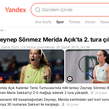
Ana Sayfa
Spor
Spor
Türkiye
Dünya
Siyas
radasın
or
›
eynep Sönmez Merida Açık'ta 2. tura çı
 Şubat 2025, 03:36
Son güncelleme: 26 Şubat 2025, 03:36
rida Açık Kadınlar Tenis Turnuvası'nda milli tenisçi Zeynep Sönmez 8
nan Maria Sakkari'yi 2-0 mağlup ederek 2 tura yükseldi.
1
26 Şubat
asmanın 88 basamağındaki Zeynep, Merida kentindeki sert kort turnu
nya 30 numarası Sakkari ile karşılaştı.
2
26 Şubat