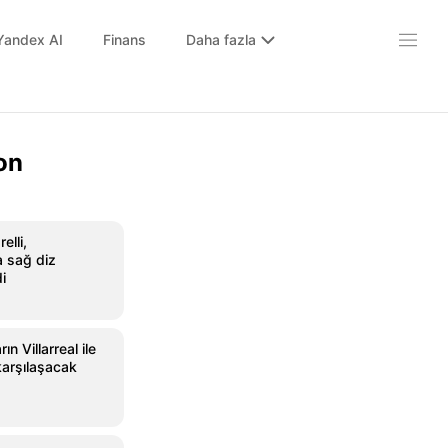
Yandex AI
Finans
Daha fazla
on
elli,
 sağ diz
i
ın Villarreal ile
arşılaşacak