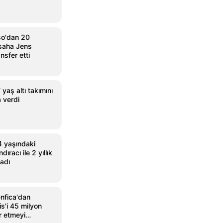
so'dan 20
 saha Jens
ansfer etti
yaş altı takımını
 verdi
4 yaşındaki
racı ile 2 yıllık
adı
nfica'dan
is'i 45 milyon
r etmeyi