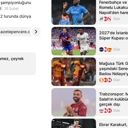
Fenerbahçe ve
sı şampiyonluğunu
Romelu Lukaku t
3
26 Şubat
Napoli'den hare
 2 turunda dünya
Dün
gazetepencere.com
4
2027'de İstanb
Süper Kupası 
Dün
önmez, çeyrek
Mağusa Türk G
yaşındaki Seneg
Badou Ndiaye'y
kattı
Dün
Trabzonspor:
Salah'ın kulübün
gerçek dışı
Dün
Ebrar Karakurt,