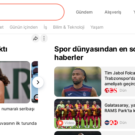
Gündem
Alışveriş
et
Günün içinden
İş
Bilim & Teknoloji
Yaşam
ktı
Spor dünyasından en s
haberler
Tim Jabol Folcar
Trabzonspor'da
ameliyatı geçird
Dün
Galatasaray, yar
 numaralı seribaşı
RAMS Park'ta k
Dün
Video
vasının ilk turunda