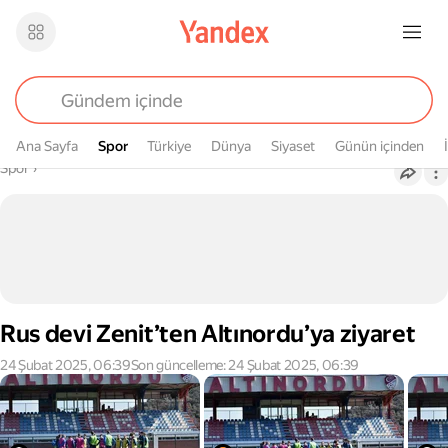
Ana Sayfa
Spor
Spor
Türkiye
Dünya
Siyaset
Günün içinden
Buradasın
Spor
›
Rus devi Zenit’ten Altınordu’ya ziyaret
24 Şubat 2025, 06:39
Son güncelleme: 24 Şubat 2025, 06:39