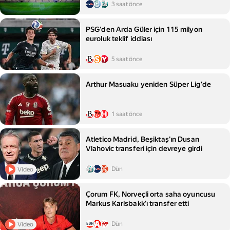
3 saat önce
PSG’den Arda Güler için 115 milyon
euroluk teklif iddiası
5 saat önce
Arthur Masuaku yeniden Süper Lig'de
1 saat önce
Atletico Madrid, Beşiktaş'ın Dusan
Vlahovic transferi için devreye girdi
Dün
Video
Çorum FK, Norveçli orta saha oyuncusu
Markus Karlsbakk'ı transfer etti
Dün
Video