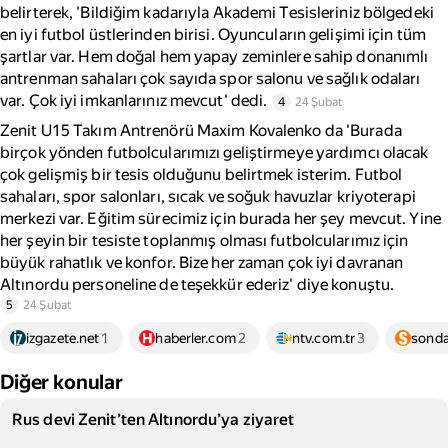
belirterek, 'Bildiğim kadarıyla Akademi Tesisleriniz bölgedeki
en iyi futbol üstlerinden birisi. Oyuncuların gelişimi için tüm
şartlar var. Hem doğal hem yapay zeminlere sahip donanımlı
antrenman sahaları çok sayıda spor salonu ve sağlık odaları
var. Çok iyi imkanlarınız mevcut' dedi.
4
24 Şubat
Zenit U15 Takım Antrenörü Maxim Kovalenko da 'Burada
birçok yönden futbolcularımızı geliştirmeye yardımcı olacak
çok gelişmiş bir tesis olduğunu belirtmek isterim. Futbol
sahaları, spor salonları, sıcak ve soğuk havuzlar kriyoterapi
merkezi var. Eğitim sürecimiz için burada her şey mevcut. Yine
her şeyin bir tesiste toplanmış olması futbolcularımız için
büyük rahatlık ve konfor. Bize her zaman çok iyi davranan
Altınordu personeline de teşekkür ederiz' diye konuştu.
5
24 Şubat
izgazete.net
1
haberler.com
2
ntv.com.tr
3
sonda
Diğer konular
Rus devi Zenit’ten Altınordu’ya ziyaret