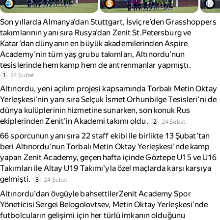
Son yıllarda Almanya’dan Stuttgart, İsviçre’den Grasshoppers
takımlarının yanı sıra Rusya’dan Zenit St.Petersburg ve
Katar’dan dünyanın en büyük akademilerinden Aspire
Academy’nin tüm yaş grubu takımları, Altınordu’nun
tesislerinde hem kamp hem de antrenmanlar yapmıştı.
1
24 Şubat
Altınordu, yeni açılım projesi kapsamında Torbalı Metin Oktay
Yerleşkesi'nin yanı sıra Selçuk İsmet Orhunbilge Tesisleri'ni de
dünya kulüplerinin hizmetine sunarken, son konuk Rus
ekiplerinden Zenit'in Akademi takımı oldu.
2
24 Şubat
66 sporcunun yanı sıra 22 staff ekibi ile birlikte 13 Şubat’tan
beri Altınordu’nun Torbalı Metin Oktay Yerleşkesi’nde kamp
yapan Zenit Academy, geçen hafta içinde Göztepe U15 ve U16
Takımları ile Altay U19 Takımı'yla özel maçlarda karşı karşıya
gelmişti.
3
24 Şubat
Altınordu'dan övgüyle bahsettilerZenit Academy Spor
Yöneticisi Sergei Belogolovtsev, Metin Oktay Yerleşkesi'nde
futbolcuların gelişimi için her türlü imkanın olduğunu