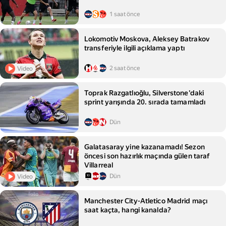
1 saat önce
Lokomotiv Moskova, Aleksey Batrakov
transferiyle ilgili açıklama yaptı
2 saat önce
Video
Toprak Razgatlıoğlu, Silverstone'daki
sprint yarışında 20. sırada tamamladı
Dün
Galatasaray yine kazanamadı! Sezon
öncesi son hazırlık maçında gülen taraf
Villarreal
Dün
Video
Manchester City-Atletico Madrid maçı
saat kaçta, hangi kanalda?