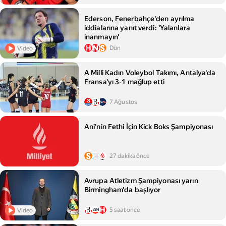
Ederson, Fenerbahçe'den ayrılma
iddialarına yanıt verdi: 'Yalanlara
inanmayın'
Dün
Video
A Milli Kadın Voleybol Takımı, Antalya'da
Fransa'yı 3-1 mağlup etti
7 Ağustos
Ani'nin Fethi İçin Kick Boks Şampiyonası
27 dakika önce
Avrupa Atletizm Şampiyonası yarın
Birmingham'da başlıyor
5 saat önce
Video