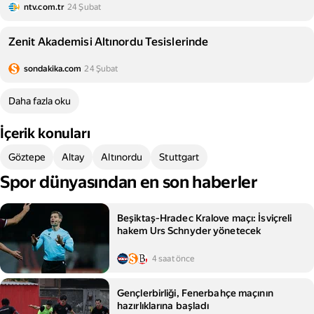
ntv.com.tr
24 Şubat
Zenit Akademisi Altınordu Tesislerinde
sondakika.com
24 Şubat
Daha fazla oku
İçerik konuları
Göztepe
Altay
Altınordu
Stuttgart
Spor dünyasından en son haberler
Beşiktaş‑Hradec Kralove maçı: İsviçreli
hakem Urs Schnyder yönetecek
4 saat önce
Gençlerbirliği, Fenerbahçe maçının
hazırlıklarına başladı