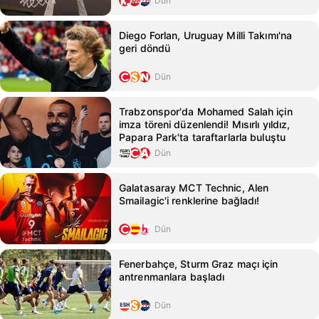
Dün
Diego Forlan, Uruguay Milli Takımı'na
geri döndü
Dün
Trabzonspor'da Mohamed Salah için
imza töreni düzenlendi! Mısırlı yıldız,
Papara Park'ta taraftarlarla buluştu
Dün
Galatasaray MCT Technic, Alen
Smailagic'i renklerine bağladı!
Dün
Fenerbahçe, Sturm Graz maçı için
antrenmanlara başladı
Dün