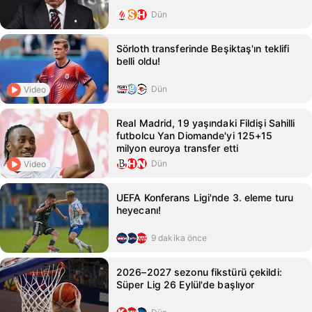
Dün
Sörloth transferinde Beşiktaş'ın teklifi
belli oldu!
Dün
Video
Real Madrid, 19 yaşındaki Fildişi Sahilli
futbolcu Yan Diomande'yi 125+15
milyon euroya transfer etti
Dün
Video
UEFA Konferans Ligi'nde 3. eleme turu
heyecanı!
9 dakika önce
2026–2027 sezonu fikstürü çekildi:
Süper Lig 26 Eylül'de başlıyor