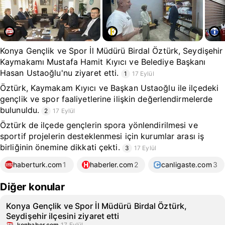
Konya Gençlik ve Spor İl Müdürü Birdal Öztürk, Seydişehir
Kaymakamı Mustafa Hamit Kıyıcı ve Belediye Başkanı
Hasan Ustaoğlu'nu ziyaret etti.
1
17 Eylül
Öztürk, Kaymakam Kıyıcı ve Başkan Ustaoğlu ile ilçedeki
gençlik ve spor faaliyetlerine ilişkin değerlendirmelerde
bulunuldu.
2
17 Eylül
Öztürk de ilçede gençlerin spora yönlendirilmesi ve
sportif projelerin desteklenmesi için kurumlar arası iş
birliğinin önemine dikkati çekti.
3
17 Eylül
haberturk.com
1
haberler.com
2
canligaste.com
3
Diğer konular
Konya Gençlik ve Spor İl Müdürü Birdal Öztürk,
Seydişehir ilçesini ziyaret etti
konhaber.com
17 Eylül