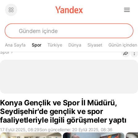
Ana Sayfa
Spor
Spor
Türkiye
Dünya
Siyaset
Günün içinden
Buradasın
Spor
›
Konya Gençlik ve Spor İl Müdürü,
Seydişehir'de gençlik ve spor
faaliyetleriyle ilgili görüşmeler yaptı
17 Eylül 2025, 08:29
Son güncelleme: 20 Eylül 2025, 08:36