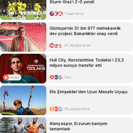
Sturm Graz'ı 2-0 yendi
1 saat önce
Göztepe'nin 31 bin 977 metrekarelik
dev projesi: Bakanlıklar onay verdi
47 dakika önce
Hull City, Konstantinos Tzolakis'ı 23,3
milyon euroya transfer etti
Dün
Video
Efe Şimşeklier'den Uzun Mesafe Uçuşu
55 saniye önce
Alanyaspor, Erzurum kampını
tamamladı