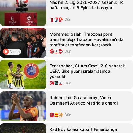
Nesine 2. Lig 2026–2027 sezonu: İlk
hafta maçları 6 Eylül'de başlıyor
Dün
Mohamed Salah, Trabzonspor'a
transfer olup Trabzon Havalimanı'nda
taraftarlar tarafından karşılandı
Dün
Video
Fenerbahçe, Sturm Graz'ı 2-0 yenerek
UEFA ülke puanı sıralamasında
yükseldi
Dün
Ruben Uria: Galatasaray, Victor
Osimhen'i Atletico Madrid'e önerdi
Dün
Kadıköy kalesi kapalı! Fenerbahçe