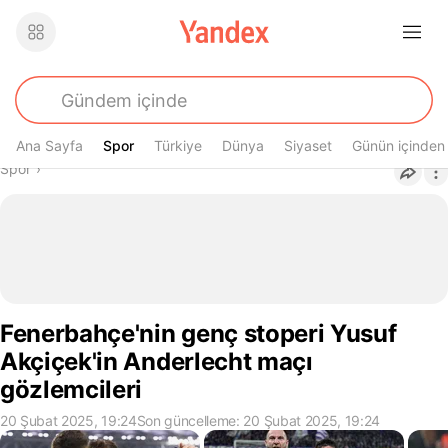
Ana Sayfa
Spor
Spor
Türkiye
Dünya
Siyaset
Günün içinden
Buradasın
Spor
›
Fenerbahçe'nin genç stoperi Yusuf
Akçiçek'in Anderlecht maçı
gözlemcileri
20 Şubat 2025, 19:24
Son güncelleme: 20 Şubat 2025, 19:24