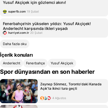
Yusuf Akçiçek için gözlemci akını!
superfb.com
19 Şubat
Fenerbahçe'nin yükselen yıldızı: Yusuf Akçiçek!
Anderlecht karşısında ilkleri yaşadı
hurriyet.com.tr
20 Şubat
Daha fazla oku
İçerik konuları
Anderlecht
Fenerbahçe
Yusuf Akçiçek
Spor dünyasından en son haberler
Zeynep Sönmez, Toronto'daki Kanada
Açık'ta ikinci tura geçti
4 Ağustos