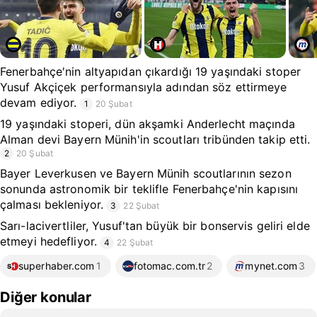
Fenerbahçe'nin altyapıdan çıkardığı 19 yaşındaki stoper
Yusuf Akçiçek performansıyla adından söz ettirmeye
devam ediyor.
1
20 Şubat
19 yaşındaki stoperi, dün akşamki Anderlecht maçında
Alman devi Bayern Münih'in scoutları tribünden takip etti.
2
20 Şubat
Bayer Leverkusen ve Bayern Münih scoutlarının sezon
sonunda astronomik bir teklifle Fenerbahçe'nin kapısını
çalması bekleniyor.
3
22 Şubat
Sarı-lacivertliler, Yusuf'tan büyük bir bonservis geliri elde
etmeyi hedefliyor.
4
22 Şubat
superhaber.com
1
fotomac.com.tr
2
mynet.com
3
Diğer konular