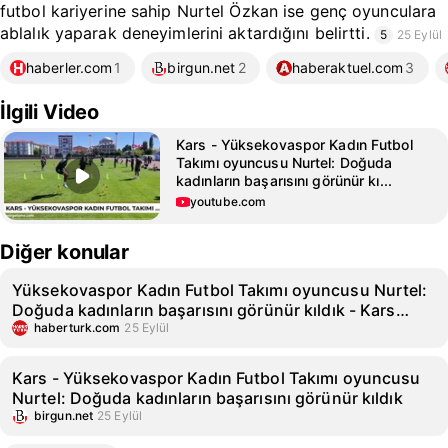
futbol kariyerine sahip Nurtel Özkan ise genç oyunculara
ablalık yaparak deneyimlerini aktardığını belirtti.
5
25 Eylül
haberler.com
1
birgun.net
2
haberaktuel.com
3
İlgili Video
Kars - Yüksekovaspor Kadın Futbol
Takımı oyuncusu Nurtel: Doğuda
kadınların başarısını görünür kı...
youtube.com
Diğer konular
Yüksekovaspor Kadın Futbol Takımı oyuncusu Nurtel:
Doğuda kadınların başarısını görünür kıldık - Kars
Haberleri
haberturk.com
25 Eylül
Kars - Yüksekovaspor Kadın Futbol Takımı oyuncusu
Nurtel: Doğuda kadınların başarısını görünür kıldık
birgun.net
25 Eylül