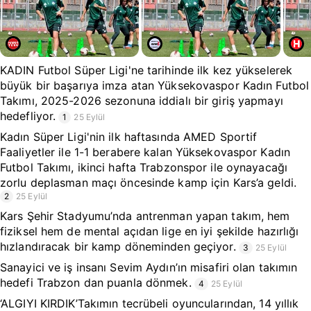
KADIN Futbol Süper Ligi'ne tarihinde ilk kez yükselerek
büyük bir başarıya imza atan Yüksekovaspor Kadın Futbol
Takımı, 2025-2026 sezonuna iddialı bir giriş yapmayı
hedefliyor.
1
25 Eylül
Kadın Süper Ligi'nin ilk haftasında AMED Sportif
Faaliyetler ile 1-1 berabere kalan Yüksekovaspor Kadın
Futbol Takımı, ikinci hafta Trabzonspor ile oynayacağı
zorlu deplasman maçı öncesinde kamp için Kars’a geldi.
2
25 Eylül
Kars Şehir Stadyumu’nda antrenman yapan takım, hem
fiziksel hem de mental açıdan lige en iyi şekilde hazırlığı
hızlandıracak bir kamp döneminden geçiyor.
3
25 Eylül
Sanayici ve iş insanı Sevim Aydın’ın misafiri olan takımın
hedefi Trabzon dan puanla dönmek.
4
25 Eylül
‘ALGIYI KIRDIK’Takımın tecrübeli oyuncularından, 14 yıllık