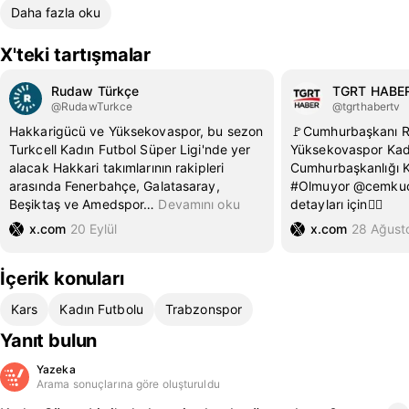
Daha fazla oku
X'teki tartışmalar
Rudaw Türkçe
TGRT HABE
@RudawTurkce
@tgrthabertv
Hakkarigücü ve Yüksekovaspor, bu sezon
🚩Cumhurbaşkanı R
Turkcell Kadın Futbol Süper Ligi'nde yer
Yüksekovaspor Kadı
alacak Hakkari takımlarının rakipleri
Cumhurbaşkanlığı Kü
arasında Fenerbahçe, Galatasaray,
#Olmuyor @cemkucu
Beşiktaş ve Amedspor
…
Devamını oku
detayları için👇🏻
x.com
20 Eylül
x.com
28 Ağust
İçerik konuları
Kars
Kadın Futbolu
Trabzonspor
Yanıt bulun
Yazeka
Arama sonuçlarına göre oluşturuldu