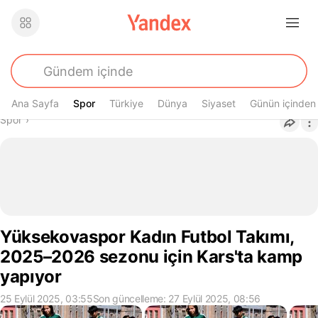
Ana Sayfa
Spor
Spor
Türkiye
Dünya
Siyaset
Günün içinden
Buradasın
Spor
›
Yüksekovaspor Kadın Futbol Takımı,
2025–2026 sezonu için Kars'ta kamp
yapıyor
25 Eylül 2025, 03:55
Son güncelleme: 27 Eylül 2025, 08:56