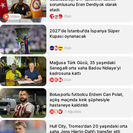
sorumlusunu Eren Derdiyok olarak
atadı
Dün
Video
2027'de İstanbul'da İspanya Süper
Kupası oynanacak
Dün
Mağusa Türk Gücü, 35 yaşındaki
Senegalli orta saha Badou Ndiaye'yi
kadrosuna kattı
Dün
Bolusporlu futbolcu Erdem Can Polat,
açılış maçında kırık şüphesiyle
hastaneye kaldırıldı
7 Ağustos
Hull City, Tromso'dan 20 yaşındaki orta
saha Jens Hjerto-Dahl'ı transfer etti