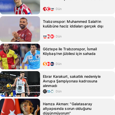
Dün
Trabzonspor: Muhammed Salah'ın
kulübüne haciz iddiaları gerçek dışı
Dün
Göztepe ile Trabzonspor, İsmail
Köybaşı'nın jübilesi için sahada
Dün
Ebrar Karakurt, sakatlık nedeniyle
Avrupa Şampiyonası kadrosuna
alınmadı
Dün
Hamza Akman: "Galatasaray
altyapısında sorun olduğunu
düşünmüyorum"