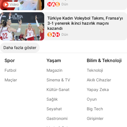
Dün
Video
Türkiye Kadın Voleybol Takımı, Fransa'yı
3-1 yenerek ikinci hazırlık maçını
kazandı
Dün
Daha fazla göster
Spor
Yaşam
Bilim & Teknoloji
Futbol
Magazin
Teknoloji
Maçlar
Sinema & TV
Akıllı Cihazlar
Kültür-Sanat
Yapay Zeka
Sağlık
Oyun
Seyahat
Big Tech
Gastronomi
Girişimler