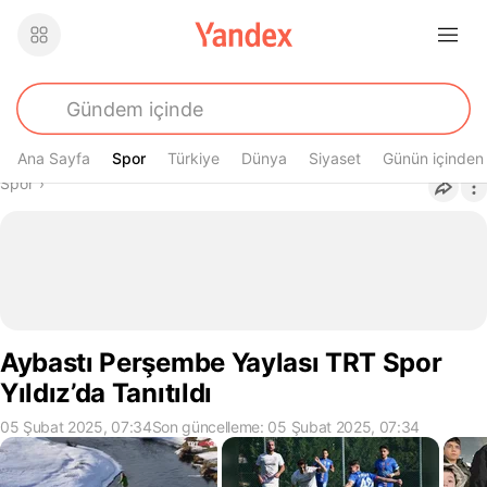
Ana Sayfa
Spor
Spor
Türkiye
Dünya
Siyaset
Günün içinden
Buradasın
Spor
›
Aybastı Perşembe Yaylası TRT Spor
Yıldız’da Tanıtıldı
05 Şubat 2025, 07:34
Son güncelleme: 05 Şubat 2025, 07:34