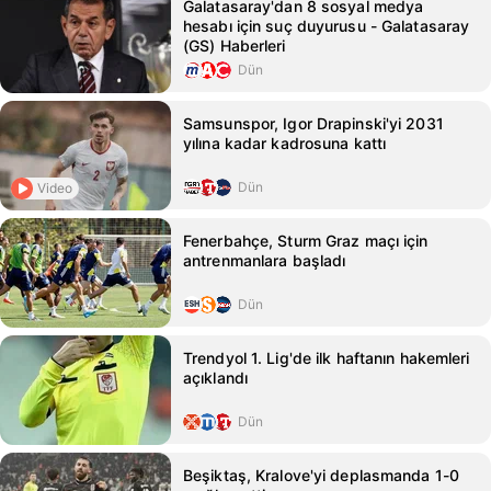
Galatasaray'dan 8 sosyal medya
hesabı için suç duyurusu - Galatasaray
(GS) Haberleri
Dün
Samsunspor, Igor Drapinski'yi 2031
yılına kadar kadrosuna kattı
Dün
Video
Fenerbahçe, Sturm Graz maçı için
antrenmanlara başladı
Dün
Trendyol 1. Lig'de ilk haftanın hakemleri
açıklandı
Dün
Beşiktaş, Kralove'yi deplasmanda 1-0