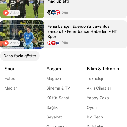
mağlup etti
Dün
Video
Fenerbahçeli Ederson'a Juventus
kancası! - Fenerbahçe Haberleri - HT
Spor
Dün
Video
Daha fazla göster
Spor
Yaşam
Bilim & Teknoloji
Futbol
Magazin
Teknoloji
Maçlar
Sinema & TV
Akıllı Cihazlar
Kültür-Sanat
Yapay Zeka
Sağlık
Oyun
Seyahat
Big Tech
Gastronomi
Girişimler