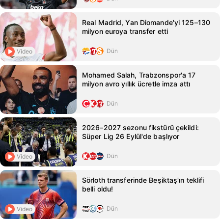
Real Madrid, Yan Diomande'yi 125–130
milyon euroya transfer etti
Dün
Video
Mohamed Salah, Trabzonspor'a 17
milyon avro yıllık ücretle imza attı
Dün
2026–2027 sezonu fikstürü çekildi:
Süper Lig 26 Eylül'de başlıyor
Dün
Video
Sörloth transferinde Beşiktaş'ın teklifi
belli oldu!
Dün
Video