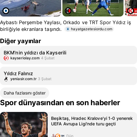
Aybastı Perşembe Yaylası, Orkado ve TRT Spor Yıldız iş
birliğiyle ekranlara taşındı.
hayatgazetesiordu.com
Diğer yayınlar
BKM'nin yıldızı da Kayserili
kayseriolay.com
4 Şubat
Yıldız Falınız
yeniasir.com.tr
3 Şubat
Daha fazlasını göster
Spor dünyasından en son haberler
Beşiktaş, Hradec Kralove'yi 1-0 yenerek
UEFA Avrupa Ligi'nde turu geçti
Dün