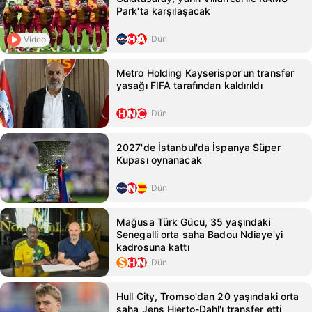
Park'ta karşılaşacak
Dün
Video
Metro Holding Kayserispor'un transfer
yasağı FIFA tarafından kaldırıldı
Dün
2027'de İstanbul'da İspanya Süper
Kupası oynanacak
Dün
Mağusa Türk Gücü, 35 yaşındaki
Senegalli orta saha Badou Ndiaye'yi
kadrosuna kattı
Dün
Hull City, Tromso'dan 20 yaşındaki orta
saha Jens Hjerto-Dahl'ı transfer etti