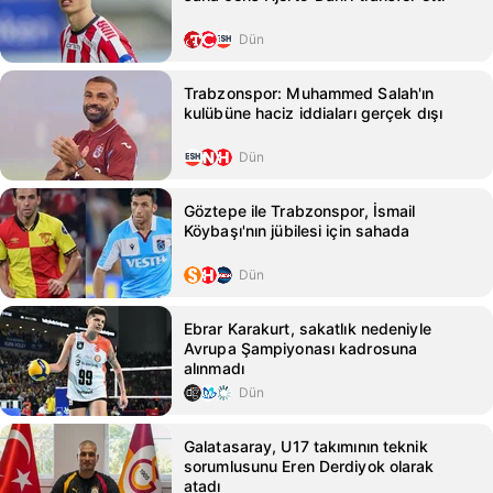
Dün
Trabzonspor: Muhammed Salah'ın
kulübüne haciz iddiaları gerçek dışı
Dün
Göztepe ile Trabzonspor, İsmail
Köybaşı'nın jübilesi için sahada
Dün
Ebrar Karakurt, sakatlık nedeniyle
Avrupa Şampiyonası kadrosuna
alınmadı
Dün
Galatasaray, U17 takımının teknik
sorumlusunu Eren Derdiyok olarak
atadı