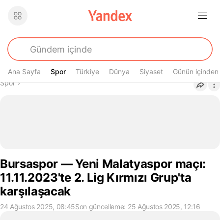
Ana Sayfa
Spor
Spor
Türkiye
Dünya
Siyaset
Günün içinden
Buradasın
Spor
›
Bursaspor — Yeni Malatyaspor maçı:
11.11.2023'te 2. Lig Kırmızı Grup'ta
karşılaşacak
24 Ağustos 2025, 08:45
Son güncelleme: 25 Ağustos 2025, 12:16