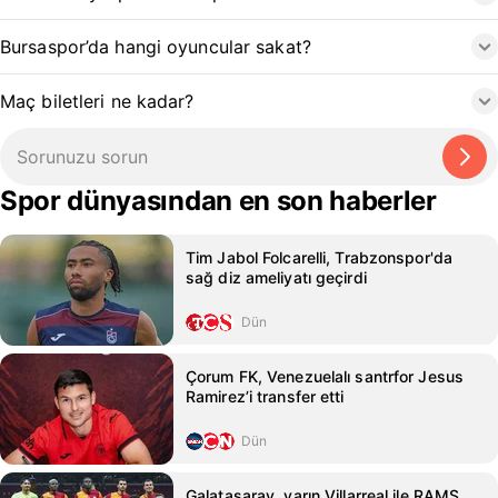
Bursaspor’da hangi oyuncular sakat?
Maç biletleri ne kadar?
Spor dünyasından en son haberler
Tim Jabol Folcarelli, Trabzonspor'da
sağ diz ameliyatı geçirdi
Dün
Çorum FK, Venezuelalı santrfor Jesus
Ramirez’i transfer etti
Dün
Galatasaray, yarın Villarreal ile RAMS