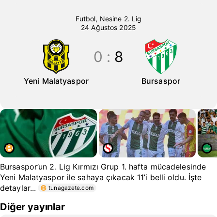
Yeni Malatyaspor-Bursaspor maçı.
Futbol
,
Nesine 2. Lig
24 Ağustos 2025
0
:
8
Yeni Malatyaspor
Bursaspor
Bursaspor’un 2. Lig Kırmızı Grup 1. hafta mücadelesinde
Yeni Malatyaspor ile sahaya çıkacak 11’i belli oldu. İşte
detaylar...
tunagazete.com
Diğer yayınlar