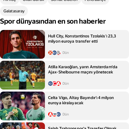
Galatasaray
Spor dünyasından en son haberler
Hull City, Konstantinos Tzolakis'ı 23,3
milyon euroya transfer etti
Dün
Atilla Karaoğlan, yarın Amsterdam'da
Ajax‑Shelbourne maçını yönetecek
Dün
Celta Vigo, Altay Bayındır'ı 4 milyon
euroya kiralayacak
Dün
Salah Trabzonspor'a Transfer Olmak