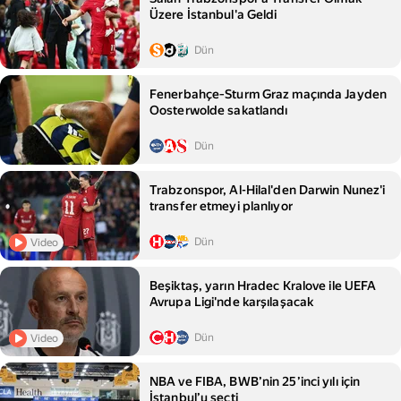
Üzere İstanbul'a Geldi
Dün
Fenerbahçe‑Sturm Graz maçında Jayden
Oosterwolde sakatlandı
Dün
Trabzonspor, Al-Hilal'den Darwin Nunez'i
transfer etmeyi planlıyor
Dün
Video
Beşiktaş, yarın Hradec Kralove ile UEFA
Avrupa Ligi'nde karşılaşacak
Dün
Video
NBA ve FIBA, BWB’nin 25’inci yılı için
İstanbul’u seçti