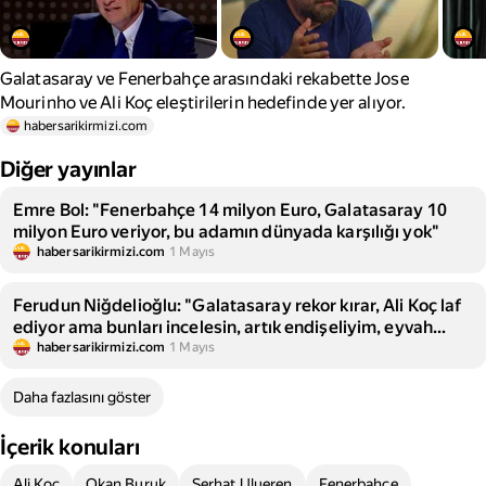
Galatasaray ve Fenerbahçe arasındaki rekabette Jose
Mourinho ve Ali Koç eleştirilerin hedefinde yer alıyor.
habersarikirmizi.com
Diğer yayınlar
Emre Bol: "Fenerbahçe 14 milyon Euro, Galatasaray 10
milyon Euro veriyor, bu adamın dünyada karşılığı yok"
habersarikirmizi.com
1 Mayıs
Ferudun Niğdelioğlu: "Galatasaray rekor kırar, Ali Koç laf
ediyor ama bunları incelesin, artık endişeliyim, eyvah
eyvah"
habersarikirmizi.com
1 Mayıs
Daha fazlasını göster
İçerik konuları
Ali Koç
Okan Buruk
Serhat Ulueren
Fenerbahçe