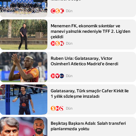
Dün
Menemen FK, ekonomik sıkıntılar ve
manevi yalnızlık nedeniyle TFF 2. Lig'den
çekildi
Dün
Ruben Uria: Galatasaray, Victor
Osimhen'i Atletico Madrid'e önerdi
Dün
Galatasaray, Türk smaçör Cafer Kirkit ile
1 yıllık sözleşme imzaladı
Dün
Beşiktaş Başkanı Adalı: Salah transferi
planlarımızda yoktu