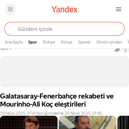
Ana Sayfa
Spor
Spor
Türkiye
Dünya
Siyaset
Günün içinden
Buradasın
Spor
›
Galatasaray-Fenerbahçe rekabeti ve
Mourinho-Ali Koç eleştirileri
29 Nisan 2025, 07:43
Son güncelleme: 29 Nisan 2025, 07:43