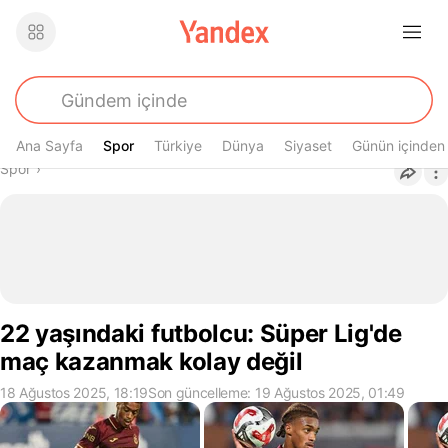
Ana Sayfa
Spor
Spor
Türkiye
Dünya
Siyaset
Günün içinden
Buradasın
Spor
›
22 yaşındaki futbolcu: Süper Lig'de
maç kazanmak kolay değil
18 Ağustos 2025, 18:19
Son güncelleme: 19 Ağustos 2025, 01:49