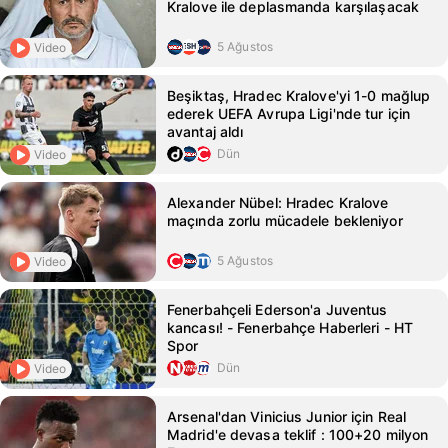
Kralove ile deplasmanda karşılaşacak
5 Ağustos
Video
Beşiktaş, Hradec Kralove'yi 1-0 mağlup
ederek UEFA Avrupa Ligi'nde tur için
avantaj aldı
Dün
Video
Alexander Nübel: Hradec Kralove
maçında zorlu mücadele bekleniyor
5 Ağustos
Video
Fenerbahçeli Ederson'a Juventus
kancası! - Fenerbahçe Haberleri - HT
Spor
Dün
Video
Arsenal'dan Vinicius Junior için Real
Madrid'e devasa teklif : 100+20 milyon