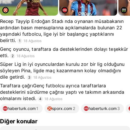
Recep Tayyip Erdoğan Stadı nda oynanan müsabakanın
ardından basın mensuplarına açıklamalarda bulunan 22
yaşındaki futbolcu, lige iyi bir başlangıç yaptıklarını
belirtti.
1
18 Ağustos
Genç oyuncu, taraftara da desteklerinden dolayı teşekkür
etti.
2
18 Ağustos
Süper Lig in iyi oyunculardan kurulu zor bir lig olduğunu
söyleyen Pina, ligde maç kazanmanın kolay olmadığını
dile getirdi.
3
18 Ağustos
Taraftara çağrıGenç futbolcu ayrıca taraftarlara
desteklerini sürdürme çağrısı yaptı ve takımın arkasında
olmalarını istedi.
4
18 Ağustos
haberturk.com
1
sporx.com
2
haberturk.com
3
Diğer konular