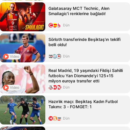
Galatasaray MCT Technic, Alen
Smailagic'i renklerine bağladı!
Dün
Sörloth transferinde Beşiktaş'ın teklifi
belli oldu!
Dün
Video
Real Madrid, 19 yaşındaki Fildişi Sahilli
futbolcu Yan Diomande'yi 125+15
milyon euroya transfer etti
Dün
Video
Hazırlık maçı: Beşiktaş Kadın Futbol
Takımı: 3 - FOMGET: 1
Dün