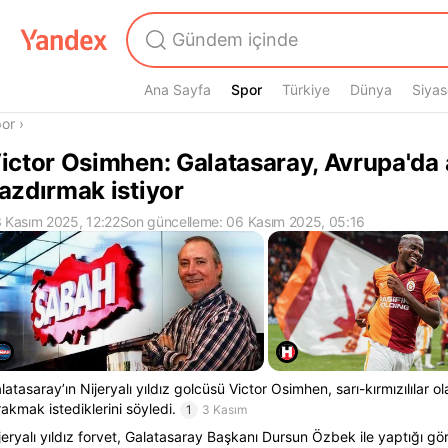
Ana Sayfa
Spor
Spor
Türkiye
Dünya
Siyas
radasın
or
›
ictor Osimhen: Galatasaray, Avrupa'da a
azdırmak istiyor
 Kasım 2025, 12:22
Son güncelleme: 06 Kasım 2025, 05:16
latasaray’ın Nijeryalı yıldız golcüsü Victor Osimhen, sarı-kırmızılılar o
rakmak istediklerini söyledi.
1
3 Kasım
jeryalı yıldız forvet, Galatasaray Başkanı Dursun Özbek ile yaptığı 