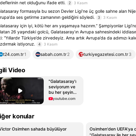
deflerinin net olduğunu ifade etti.
2
3 Kasım
latasaray formasıyla bu sezon Devler Ligi’ne üç golle sahne alan Nijery
rupa’da ses getirme zamanının geldiğini söyledi.
3
3 Kasım
latasaray için iyi, kötü her anı yaşamaya hazırım.” Şampiyonlar Ligi’n
latan 26 yaşındaki golcü, Galatasaray’ın Avrupa sahnesindeki iddiasın
ti: “Yıllardır Türkiye’de zirvedeyiz. Ama artık Avrupa’da da adımızı kalı
zdırmak istiyoruz.
4
3 Kasım
t24.com.tr
1
sabah.com.tr
2
turkiyegazetesi.com.tr
3
lgili Video
"Galatasaray'ı
seviyorum ve
bu her şeyin
üstünde."
youtube.com
(UEFA) | Victor
Osimhen |
Galatasaray
iğer konular
Victor Osimhen sahada büyülüyor
Osimhen'den UEFA'ya du
''Galatasaray ile her ş