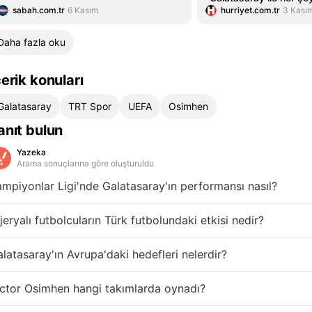
sabah.com.tr
6 Kasım
hurriyet.com.tr
3 Kası
gelmeye hazırım!'
Daha fazla oku
çerik konuları
Galatasaray
TRT Spor
UEFA
Osimhen
anıt bulun
Yazeka
Arama sonuçlarına göre oluşturuldu
mpiyonlar Ligi'nde Galatasaray'ın performansı nasıl?
jeryalı futbolcuların Türk futbolundaki etkisi nedir?
latasaray'ın Avrupa'daki hedefleri nelerdir?
ctor Osimhen hangi takımlarda oynadı?