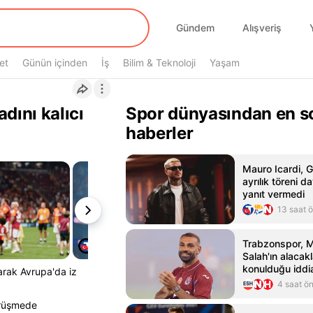
Gündem
Alışveriş
et
Günün içinden
İş
Bilim & Teknoloji
Yaşam
dını kalıcı
Spor dünyasından en s
haberler
Mauro Icardi, G
ayrılık töreni d
yanıt vermedi
13 saat 
Trabzonspor,
Salah'ın alacak
konulduğu iddia
larak Avrupa'da iz
4 saat ö
görüşmede