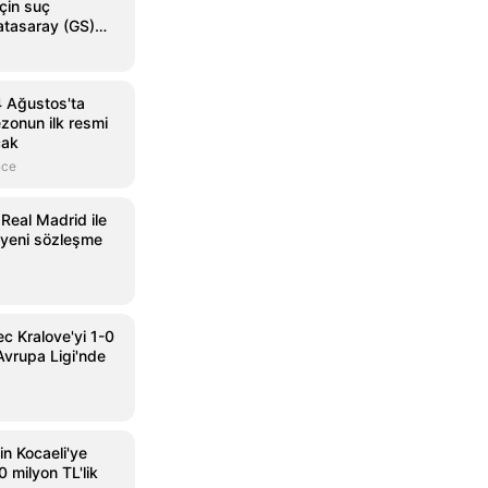
çin suç
atasaray (GS)
4 Ağustos'ta
zonun ilk resmi
cak
nce
 Real Madrid ile
 yeni sözleşme
c Kralove'yi 1-0
vrupa Ligi'nde
n Kocaeli'ye
 milyon TL'lik