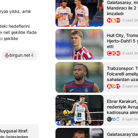
Galatasaray, mi
Mandıracı ile 2 
alı yıldız, artık
imzaladı
3 saat ö
deki hedeflerini
ı net şekilde ifade
Hull City, Trom
cı şekilde
Hjerto-Dahl'i 5 y
etti
4 saat ö
birgun.net
4
Trabzonspor: T
Folcarelli ameliy
sahalardan uza
5 saat ö
Ebrar Karakurt,
nedeniyle Avru
kadrosuna alın
8 saat ö
ygusal itiraf:
Galatasaray'da
eyin üstesinden