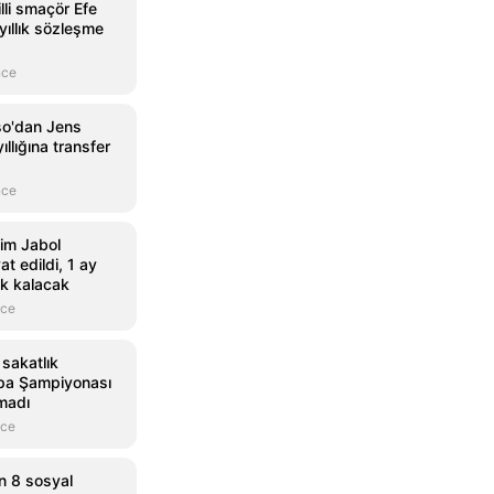
lli smaçör Efe
yıllık sözleşme
nce
so'dan Jens
ıllığına transfer
nce
im Jabol
at edildi, 1 ay
k kalacak
nce
 sakatlık
pa Şampiyonası
madı
nce
n 8 sosyal