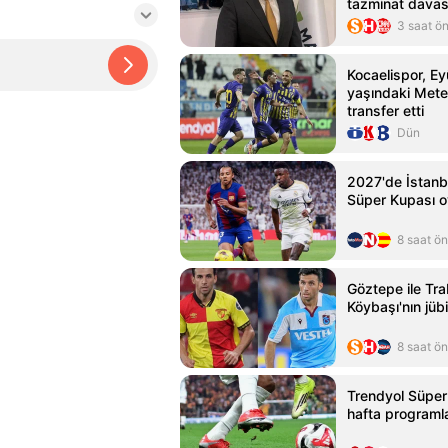
tazminat davas
3 saat ö
Kocaelispor, E
yaşındaki Mete
transfer etti
Dün
2027'de İstanb
Süper Kupası 
8 saat ö
Göztepe ile Tra
Köybaşı'nın jübi
8 saat ö
Trendyol Süper 
hafta programla