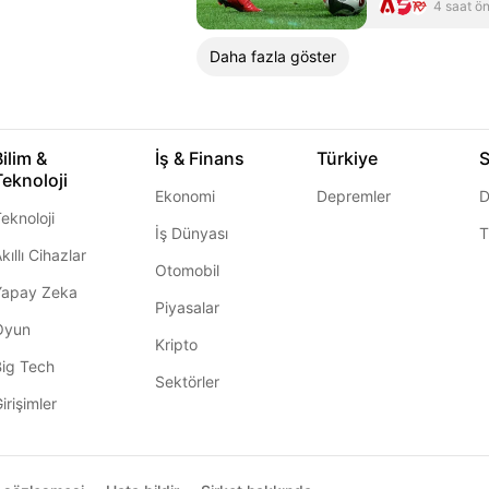
4 saat ö
Daha fazla göster
Bilim &
İş & Finans
Türkiye
S
Teknoloji
Ekonomi
Depremler
D
eknoloji
İş Dünyası
T
kıllı Cihazlar
Otomobil
Yapay Zeka
Piyasalar
Oyun
Kripto
Big Tech
Sektörler
irişimler