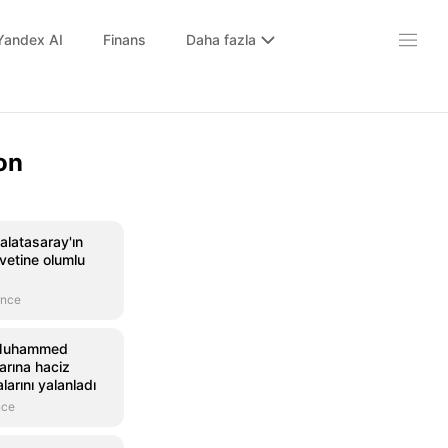
Yandex AI
Finans
Daha fazla
on
alatasaray'ın
avetine olumlu
önce
 Muhammed
larına haciz
larını yalanladı
nce