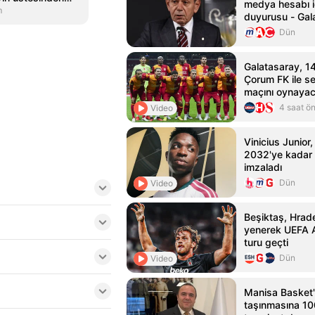
medya hesabı i
m
duyurusu - Gal
Haberleri
Dün
Galatasaray, 1
Çorum FK ile se
maçını oynaya
4 saat ö
Video
Vinicius Junior,
2032'ye kadar
imzaladı
Dün
Video
Beşiktaş, Hrade
yenerek UEFA A
turu geçti
Dün
Video
Manisa Basket'i
taşınmasına 100