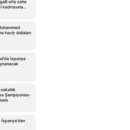
alli orta saha
i kadrosuna
 Muhammed
e haciz iddiaları
ul'da İspanya
oynanacak
 sakatlık
pa Şampiyonası
madı
e İspanya'dan