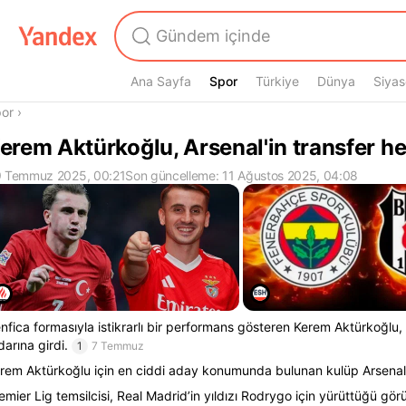
Ana Sayfa
Spor
Spor
Türkiye
Dünya
Siyas
radasın
or
›
erem Aktürkoğlu, Arsenal'in transfer he
 Temmuz 2025, 00:21
Son güncelleme: 11 Ağustos 2025, 04:08
nfica formasıyla istikrarlı bir performans gösteren Kerem Aktürkoğlu,
darına girdi.
1
7 Temmuz
rem Aktürkoğlu için en ciddi aday konumunda bulunan kulüp Arsenal
emier Lig temsilcisi, Real Madrid’in yıldızı Rodrygo için yürüttüğü g