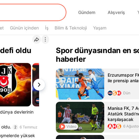
Gündem
Alışveriş
et
Günün içinden
İş
Bilim & Teknoloji
Yaşam
defi oldu
Spor dünyasından en s
haberler
Erzurumspor FK
ile prensip anl
Dün
Manisa FK, 7 A
 dünya devlerinin
Atatürk Stadı'n
karşılaşacak
6 Ağusto
Video
 oldu.
2
6 Temmuz
örüşmelerde yüksek