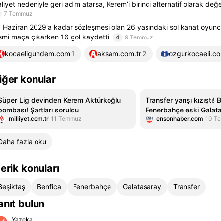
liyet nedeniyle geri adım atarsa, Kerem’i birinci alternatif olarak değ
7 Temmuz
 Haziran 2029'a kadar sözleşmesi olan 26 yaşındaki sol kanat oyunc
smi maça çıkarken 16 gol kaydetti.
4
9 Temmuz
kocaeligundem.com
1
aksam.com.tr
2
ozgurkocaeli.co
iğer konular
Süper Lig devinden Kerem Aktürkoğlu
Transfer yarışı kızıştı!
bombası! Şartları soruldu
Fenerbahçe eski Galatas
milliyet.com.tr
11 Temmuz
ensonhaber.com
10 T
peşinde!
Daha fazla oku
çerik konuları
Beşiktaş
Benfica
Fenerbahçe
Galatasaray
Transfer
anıt bulun
Yazeka