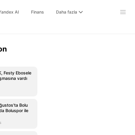
Yandex AI
Finans
Daha fazla
on
, Festy Ebosele
aşmasına vardı
ğustos'ta Bolu
da Boluspor ile
s