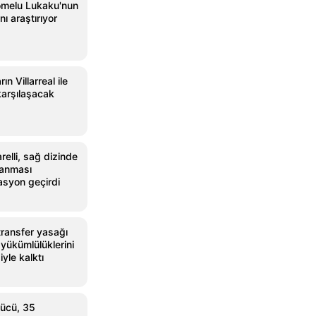
omelu Lukaku'nun
nı araştırıyor
ın Villarreal ile
arşılaşacak
relli, sağ dizinde
lanması
asyon geçirdi
 transfer yasağı
yükümlülüklerini
yle kalktı
ücü, 35