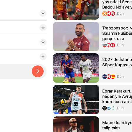
yaşındaki Seneg
Badou Ndiaye'y
kattı
Dün
Trabzonspor:
Salah'ın kulübün
gerçek dışı
Dün
2027'de İstanb
Süper Kupası 
Dün
Ebrar Karakurt,
nedeniyle Avru
kadrosuna alın
Dün
Mauro Icardi'y
talip çıktı