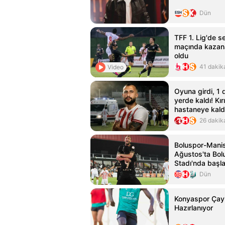
Dün
TFF 1. Lig'de s
maçında kazan
oldu
41 dakik
Video
Oyuna girdi, 1 
yerde kaldı! Kı
hastaneye kaldı
26 dakik
Boluspor-Manis
Ağustos'ta Bol
Stadı'nda başl
Dün
Konyaspor Çayk
Hazırlanıyor