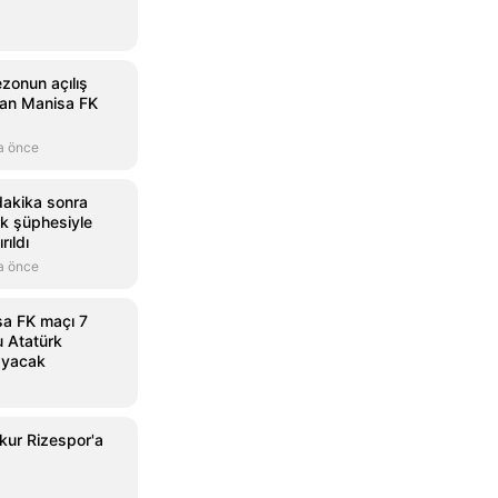
ezonun açılış
an Manisa FK
a önce
dakika sonra
rık şüphesiyle
rıldı
a önce
a FK maçı 7
u Atatürk
ayacak
ur Rizespor'a