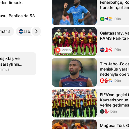
Fenerbahçe, R
erlendirecek.
transfer şartları
usu, Benfica'da 53
Dün
m.tr
3
sabah.com.tr
4
Galatasaray, yar
RAMS Park'ta k
Dün
Video
 Beşiktaş ve
Tim Jabol-Folca
araylı'nın
menisküs yara
emmuz
nedeniyle oper
Dün
FIFA'nın geçici
Kayserispor'un 
yerine getirmesi
Dün
Mağusa Türk G