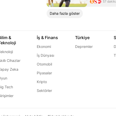
57 dakik
Daha fazla göster
Bilim &
İş & Finans
Türkiye
S
Teknoloji
Ekonomi
Depremler
D
eknoloji
İş Dünyası
T
kıllı Cihazlar
Otomobil
Yapay Zeka
Piyasalar
Oyun
Kripto
Big Tech
Sektörler
irişimler