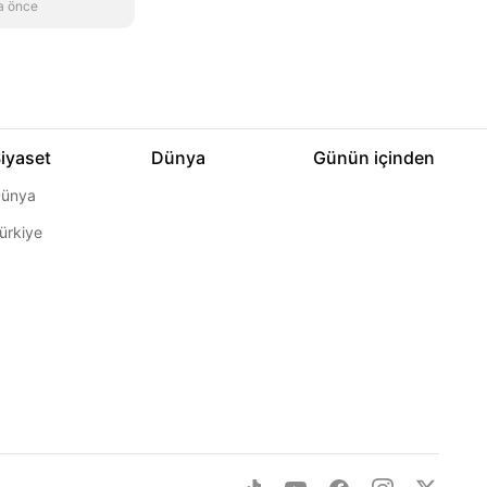
a önce
iyaset
Dünya
Günün içinden
ünya
ürkiye