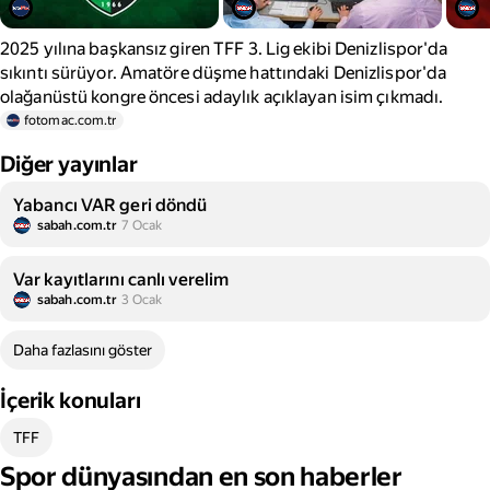
2025 yılına başkansız giren TFF 3. Lig ekibi Denizlispor'da
sıkıntı sürüyor. Amatöre düşme hattındaki Denizlispor'da
olağanüstü kongre öncesi adaylık açıklayan isim çıkmadı.
fotomac.com.tr
Diğer yayınlar
Yabancı VAR geri döndü
sabah.com.tr
7 Ocak
Var kayıtlarını canlı verelim
sabah.com.tr
3 Ocak
Daha fazlasını göster
İçerik konuları
TFF
Spor dünyasından en son haberler