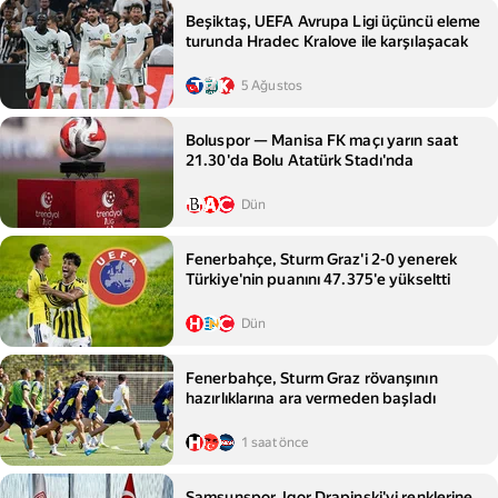
Beşiktaş, UEFA Avrupa Ligi üçüncü eleme
turunda Hradec Kralove ile karşılaşacak
5 Ağustos
Boluspor — Manisa FK maçı yarın saat
21.30'da Bolu Atatürk Stadı'nda
Dün
Fenerbahçe, Sturm Graz'i 2-0 yenerek
Türkiye'nin puanını 47.375'e yükseltti
Dün
Fenerbahçe, Sturm Graz rövanşının
hazırlıklarına ara vermeden başladı
1 saat önce
Samsunspor, Igor Drapinski'yi renklerine