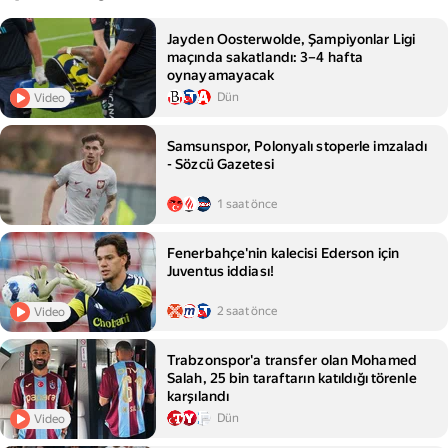
Jayden Oosterwolde, Şampiyonlar Ligi
maçında sakatlandı: 3–4 hafta
oynayamayacak
Dün
Video
Samsunspor, Polonyalı stoperle imzaladı
- Sözcü Gazetesi
1 saat önce
Fenerbahçe'nin kalecisi Ederson için
Juventus iddiası!
2 saat önce
Video
Trabzonspor'a transfer olan Mohamed
Salah, 25 bin taraftarın katıldığı törenle
karşılandı
Dün
Video