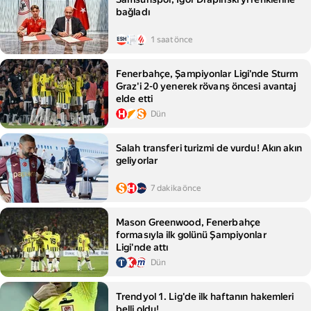
bağladı
1 saat önce
Fenerbahçe, Şampiyonlar Ligi'nde Sturm
Graz'i 2-0 yenerek rövanş öncesi avantaj
elde etti
Dün
Salah transferi turizmi de vurdu! Akın akın
geliyorlar
7 dakika önce
Mason Greenwood, Fenerbahçe
formasıyla ilk golünü Şampiyonlar
Ligi'nde attı
Dün
Trendyol 1. Lig'de ilk haftanın hakemleri
belli oldu!