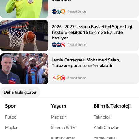
4 saat önce
2026–2027 sezonu Basketbol Süper Ligi
fikstürü çekildi: 16 takım 26 Eylül'de
başlıyor
4 saat önce
Jamie Carragher: Mohamed Salah,
Trabzonspor'a transfer olabilir
6 saat önce
Daha fazla göster
Spor
Yaşam
Bilim & Teknoloji
Futbol
Magazin
Teknoloji
Maçlar
Sinema & TV
Akıllı Cihazlar
Kültür-Sanat
Yapay Zeka