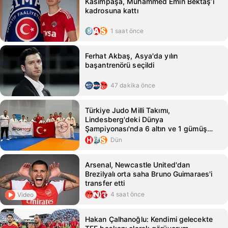
Kasımpaşa, Muhammed Emin Bektaş’ı
kadrosuna kattı
1 saat önce
Ferhat Akbaş, Asya'da yılın
başantrenörü seçildi
47 dakika önce
Türkiye Judo Milli Takımı,
Lindesberg'deki Dünya
Şampiyonası'nda 6 altın ve 1 gümüş
madalya kazandı
Dün
Arsenal, Newcastle United'dan
Brezilyalı orta saha Bruno Guimaraes'i
transfer etti
4 saat önce
Video
Hakan Çalhanoğlu: Kendimi gelecekte