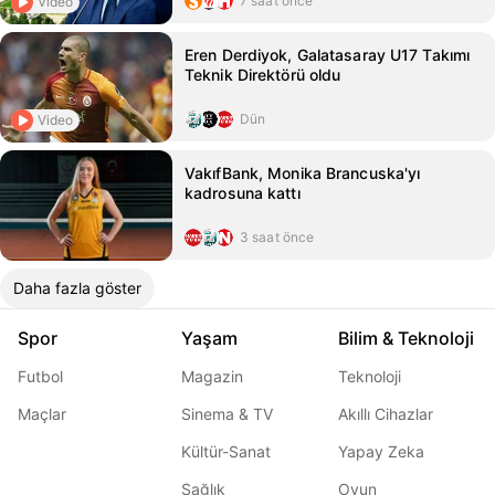
7 saat önce
Video
Eren Derdiyok, Galatasaray U17 Takımı
Teknik Direktörü oldu
Dün
Video
VakıfBank, Monika Brancuska'yı
kadrosuna kattı
3 saat önce
Daha fazla göster
Spor
Yaşam
Bilim & Teknoloji
Futbol
Magazin
Teknoloji
Maçlar
Sinema & TV
Akıllı Cihazlar
Kültür-Sanat
Yapay Zeka
Sağlık
Oyun