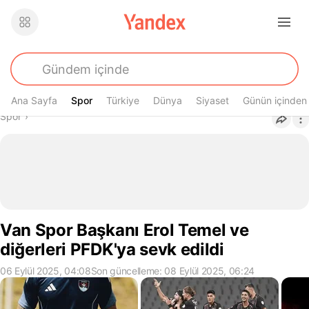
Ana Sayfa
Spor
Spor
Türkiye
Dünya
Siyaset
Günün içinden
Buradasın
Spor
›
Van Spor Başkanı Erol Temel ve
diğerleri PFDK'ya sevk edildi
06 Eylül 2025, 04:08
Son güncelleme: 08 Eylül 2025, 06:24