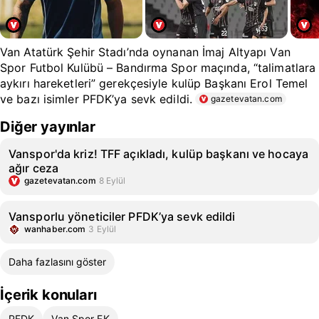
Van Atatürk Şehir Stadı’nda oynanan İmaj Altyapı Van
Spor Futbol Kulübü – Bandırma Spor maçında, “talimatlara
aykırı hareketleri” gerekçesiyle kulüp Başkanı Erol Temel
ve bazı isimler PFDK’ya sevk edildi.
gazetevatan.com
Diğer yayınlar
Vanspor'da kriz! TFF açıkladı, kulüp başkanı ve hocaya
ağır ceza
gazetevatan.com
8 Eylül
Vansporlu yöneticiler PFDK’ya sevk edildi
wanhaber.com
3 Eylül
Daha fazlasını göster
İçerik konuları
PFDK
Van Spor FK