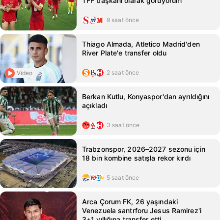
TFF başkanı olarak görüyorum
9 saat önce
Thiago Almada, Atletico Madrid'den
River Plate'e transfer oldu
2 saat önce
Video
Berkan Kutlu, Konyaspor'dan ayrıldığını
açıkladı
3 saat önce
Trabzonspor, 2026–2027 sezonu için
18 bin kombine satışla rekor kırdı
5 saat önce
Arca Çorum FK, 26 yaşındaki
Venezuela santrforu Jesus Ramirez'i
3+1 yıllığına transfer etti