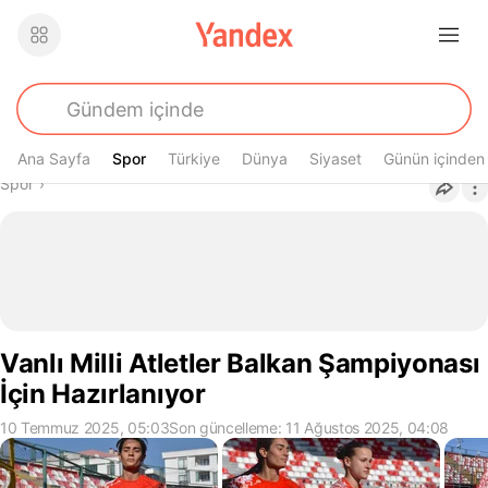
Ana Sayfa
Spor
Spor
Türkiye
Dünya
Siyaset
Günün içinden
Buradasın
Spor
›
Vanlı Milli Atletler Balkan Şampiyonası
İçin Hazırlanıyor
10 Temmuz 2025, 05:03
Son güncelleme: 11 Ağustos 2025, 04:08