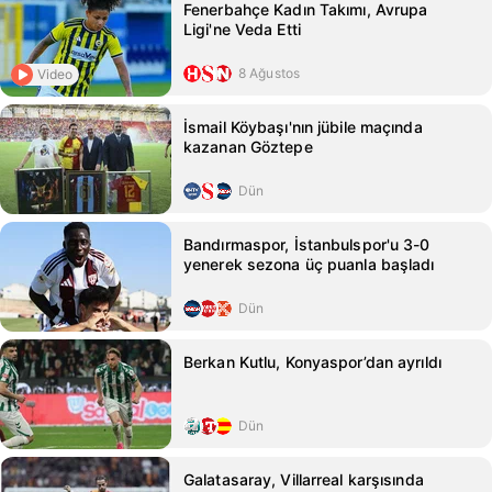
Fenerbahçe Kadın Takımı, Avrupa
Ligi'ne Veda Etti
8 Ağustos
Video
İsmail Köybaşı'nın jübile maçında
kazanan Göztepe
Dün
Bandırmaspor, İstanbulspor'u 3-0
yenerek sezona üç puanla başladı
Dün
Berkan Kutlu, Konyaspor’dan ayrıldı
Dün
Galatasaray, Villarreal karşısında