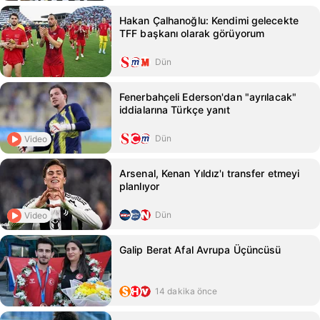
Hakan Çalhanoğlu: Kendimi gelecekte
TFF başkanı olarak görüyorum
Dün
Fenerbahçeli Ederson'dan "ayrılacak"
iddialarına Türkçe yanıt
Dün
Video
Arsenal, Kenan Yıldız'ı transfer etmeyi
planlıyor
Dün
Video
Galip Berat Afal Avrupa Üçüncüsü
14 dakika önce