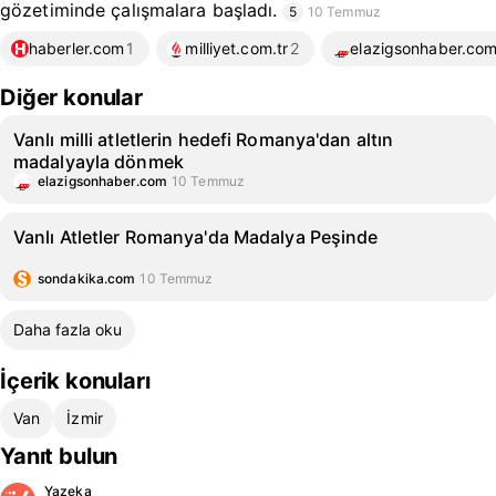
gözetiminde çalışmalara başladı.
5
10 Temmuz
haberler.com
1
milliyet.com.tr
2
elazigsonhaber.co
Diğer konular
Vanlı milli atletlerin hedefi Romanya'dan altın
madalyayla dönmek
elazigsonhaber.com
10 Temmuz
Vanlı Atletler Romanya'da Madalya Peşinde
sondakika.com
10 Temmuz
Daha fazla oku
İçerik konuları
Van
İzmir
Yanıt bulun
Yazeka