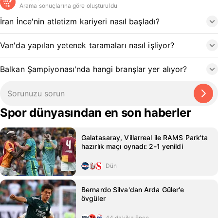
Arama sonuçlarına göre oluşturuldu
İran İnce'nin atletizm kariyeri nasıl başladı?
Van'da yapılan yetenek taramaları nasıl işliyor?
Balkan Şampiyonası'nda hangi branşlar yer alıyor?
Spor dünyasından en son haberler
Galatasaray, Villarreal ile RAMS Park'ta
hazırlık maçı oynadı: 2-1 yenildi
Dün
Bernardo Silva'dan Arda Güler'e
övgüler
44 dakika önce