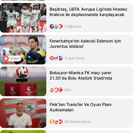
Beşiktaş, UEFA Avrupa Ligi'nde Hradec
Kralove ile deplasmanda karşılaşacak
5 Ağustos
Fenerbahçe'nin kalecisi Ederson için
Juventus iddiası!
3 saat önce
Video
Boluspor-Manisa FK maçı yarın
21.30'da Bolu Atatürk Stadı'nda
Dün
Fink'ten Transfer Ve Oyun Planı
Açıklamaları
26 dakika önce