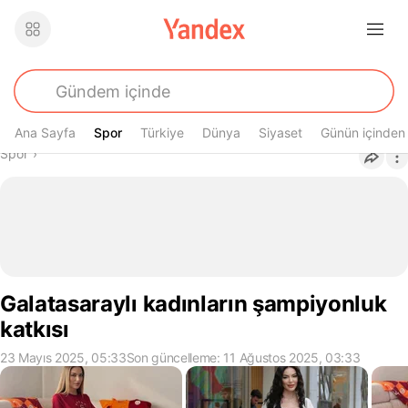
Ana Sayfa
Spor
Spor
Türkiye
Dünya
Siyaset
Günün içinden
Buradasın
Spor
›
Galatasaraylı kadınların şampiyonluk
katkısı
23 Mayıs 2025, 05:33
Son güncelleme: 11 Ağustos 2025, 03:33