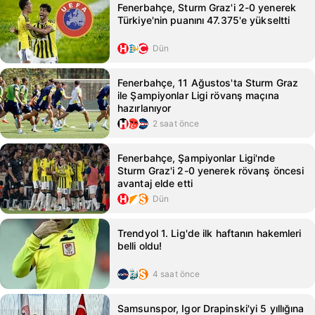
Fenerbahçe, Sturm Graz'i 2-0 yenerek
Türkiye'nin puanını 47.375'e yükseltti
Dün
Fenerbahçe, 11 Ağustos'ta Sturm Graz
ile Şampiyonlar Ligi rövanş maçına
hazırlanıyor
2 saat önce
Fenerbahçe, Şampiyonlar Ligi'nde
Sturm Graz'i 2-0 yenerek rövanş öncesi
avantaj elde etti
Dün
Trendyol 1. Lig'de ilk haftanın hakemleri
belli oldu!
4 saat önce
Samsunspor, Igor Drapinski'yi 5 yıllığına