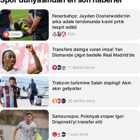
Fenerbahçe: Jayden Oosterwolde'nin
arka adale tendonunda kısmi yırtık
tespit edildi
Dün
Video
Transfere damga vuran imza! Yan
Diomande çılgın bedelle Real Madrid'de
11 dakika önce
Trabzon turizmine Salah dopingi! Akın
akın geliyorlar
26 dakika önce
Samsunspor, Polonyalı stoper Igor
Drapinski'yi transfer etti
1 saat önce