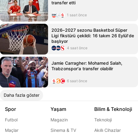
transfer etti
1 saat önce
2026–2027 sezonu Basketbol Süper
Ligi fikstürü çekildi: 16 takım 26 Eylül'de
başlıyor
4 saat önce
Jamie Carragher: Mohamed Salah,
Trabzonspor'a transfer olabilir
6 saat önce
Daha fazla göster
Spor
Yaşam
Bilim & Teknoloji
Futbol
Magazin
Teknoloji
Maçlar
Sinema & TV
Akıllı Cihazlar