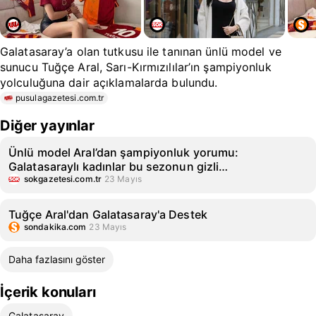
Galatasaray’a olan tutkusu ile tanınan ünlü model ve
sunucu Tuğçe Aral, Sarı-Kırmızılılar’ın şampiyonluk
yolculuğuna dair açıklamalarda bulundu.
pusulagazetesi.com.tr
Diğer yayınlar
Ünlü model Aral’dan şampiyonluk yorumu:
Galatasaraylı kadınlar bu sezonun gizli
kahramanlarıydı
sokgazetesi.com.tr
23 Mayıs
Tuğçe Aral'dan Galatasaray'a Destek
sondakika.com
23 Mayıs
Daha fazlasını göster
İçerik konuları
Galatasaray