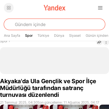
Ana Sayfa
Spor
Spor
Türkiye
Dünya
Siyaset
Günün içinden
Buradasın
Spor
›
Akyaka'da Ula Gençlik ve Spor İlçe
Müdürlüğü tarafından satranç
turnuvası düzenlendi
21 Temmuz 2025, 04:30
Son güncelleme: 11 Ağustos 2025, 04:17