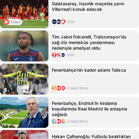
Galatasaray, hazırlık maçında yarın
Villarreal'i konuk edecek
Dün
Video
Tim Jabol Folcarelli, Trabzonspor'da
sağ diz menisküs yaralanması
nedeniyle ameliyat oldu
Dün
Fenerbahçe'nin kader adamı Talisca
2 saat önce
Fenerbahçe, Endrick'in kiralama
koşullarında Real Madrid ile anlaşma
sağladı
2 saat önce
Hakan Çalhanoğlu: Futbolu bıraktıktan