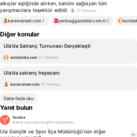
alkışlar eşliğinde alırken, katılım sağlayan tüm
yarışmacılara teşekkür edildi.
5
21 Temmuz
karsmanset.com
1
yenicaggazetesi.com.tr
2
sonda
Diğer konular
Ula'da Satranç Turnuvası Gerçekleşti
sondakika.com
21 Temmuz
Ula’da satranç heyecanı
karsmanset.com
21 Temmuz
Daha fazla oku
Yanıt bulun
Yazeka
Arama sonuçlarına göre oluşturuldu
Ula Gençlik ve Spor İlçe Müdürlüğü'nün diğer