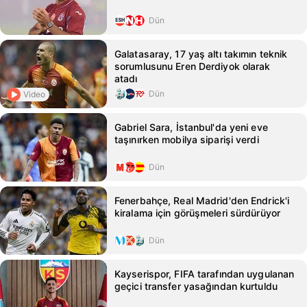
Dün
Galatasaray, 17 yaş altı takımın teknik
sorumlusunu Eren Derdiyok olarak
atadı
Dün
Video
Gabriel Sara, İstanbul'da yeni eve
taşınırken mobilya siparişi verdi
Dün
Fenerbahçe, Real Madrid'den Endrick'i
kiralama için görüşmeleri sürdürüyor
Dün
Kayserispor, FIFA tarafından uygulanan
geçici transfer yasağından kurtuldu