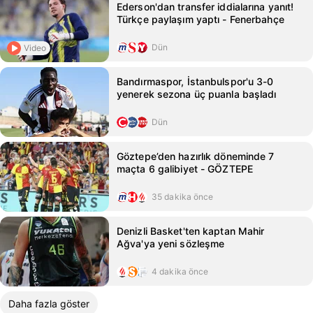
Ederson'dan transfer iddialarına yanıt!
Türkçe paylaşım yaptı - Fenerbahçe
Dün
Video
Bandırmaspor, İstanbulspor'u 3-0
yenerek sezona üç puanla başladı
Dün
Göztepe’den hazırlık döneminde 7
maçta 6 galibiyet - GÖZTEPE
35 dakika önce
Denizli Basket'ten kaptan Mahir
Ağva'ya yeni sözleşme
4 dakika önce
Daha fazla göster