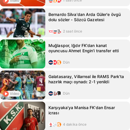
1 saat önce
Video
Bernardo Silva'dan Arda Güler'e övgü
dolu sözler - Sözcü Gazetesi
2 saat önce
Muğlaspor, Iğdır FK'dan kanat
oyuncusu Ahmet Engin'i transfer etti
Dün
Galatasaray, Villarreal ile RAMS Park'ta
hazırlık maçı oynadı: 2-1 yenildi
Dün
Video
Karşıyaka'ya Manisa FK'dan Ensar
icrası
4 dakika önce