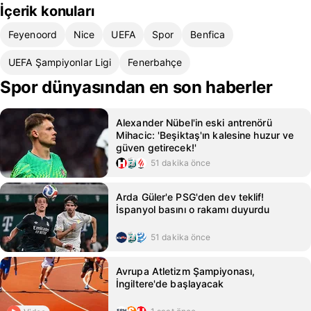
İçerik konuları
Feyenoord
Nice
UEFA
Spor
Benfica
UEFA Şampiyonlar Ligi
Fenerbahçe
Spor dünyasından en son haberler
Alexander Nübel'in eski antrenörü
Mihacic: 'Beşiktaş'ın kalesine huzur ve
güven getirecek!'
51 dakika önce
Arda Güler'e PSG'den dev teklif!
İspanyol basını o rakamı duyurdu
51 dakika önce
Avrupa Atletizm Şampiyonası,
İngiltere'de başlayacak