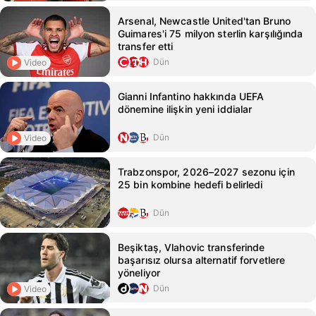
Arsenal, Newcastle United'tan Bruno
Guimares'i 75 milyon sterlin karşılığında
transfer etti
Dün
Video
Gianni Infantino hakkında UEFA
dönemine ilişkin yeni iddialar
Dün
Video
Trabzonspor, 2026–2027 sezonu için
25 bin kombine hedefi belirledi
Dün
Beşiktaş, Vlahovic transferinde
başarısız olursa alternatif forvetlere
yöneliyor
Dün
Video