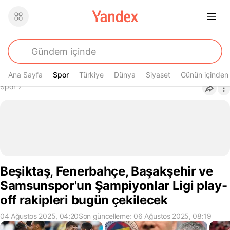
Ana Sayfa
Spor
Spor
Türkiye
Dünya
Siyaset
Günün içinden
Buradasın
Spor
›
Beşiktaş, Fenerbahçe, Başakşehir ve
Samsunspor'un Şampiyonlar Ligi play-
off rakipleri bugün çekilecek
04 Ağustos 2025, 04:20
Son güncelleme: 06 Ağustos 2025, 08:19