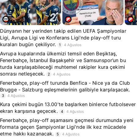
Dünyanın her yerinden takip edilen UEFA Şampiyonlar
Ligi, Avrupa Ligi ve Konferans Ligi'nde play-off turu
kuraları bugün çekiliyor.
1
4 Ağustos
Avrupa kupalarında ülkemizi temsil eden Beşiktaş,
Fenerbahçe, İstanbul Başakşehir ve Samsunspor’un bu
turda karşılaşabileceği muhtemel rakipler kura çekimi
sonrası netleşecek.
2
4 Ağustos
Fenerbahçe, play-off turunda Benfica - Nice ya da Club
Brugge - Salzburg eşleşmelerinin galibiyle karşılaşacak.
3
4 Ağustos
Kura çekimi bugün 13.00'te başlarken binlerce futbolsever
ekran karşısına geçecek.
4
4 Ağustos
Fenerbahçe, play-off aşamasını geçmesi durumunda yeni
formata geçen Şampiyonlar Ligi'nde ilk kez mücadele
etme hakkı kazanacak.
5
4 Ağustos