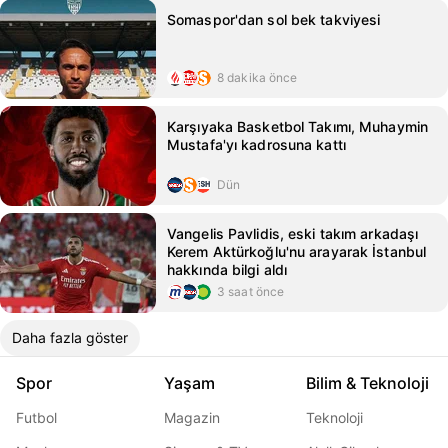
Somaspor'dan sol bek takviyesi
8 dakika önce
Karşıyaka Basketbol Takımı, Muhaymin
Mustafa'yı kadrosuna kattı
Dün
Vangelis Pavlidis, eski takım arkadaşı
Kerem Aktürkoğlu'nu arayarak İstanbul
hakkında bilgi aldı
3 saat önce
Daha fazla göster
Spor
Yaşam
Bilim & Teknoloji
Futbol
Magazin
Teknoloji