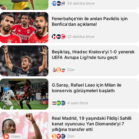
54 dakika önce
Fenerbahçe'nin ile anılan Pavlidis için
Benfica'dan açıklama!
22 dakika önce
Beşiktaş, Hradec Kralove'yi 1-0 yenerek
UEFA Avrupa Ligi'nde turu geçti
Dün
G.Saray, Rafael Leao için Milan ile
bonservis görüşmeleri başlattı
4 saat önce
Real Madrid, 19 yaşındaki Fildişi Sahilli
kanat oyuncusu Yan Diomande'yi 7
yıllığına transfer etti
Dün
Video