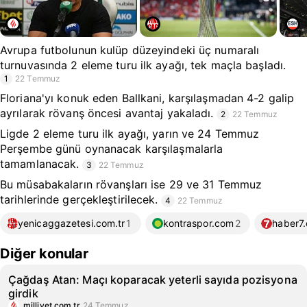
Avrupa futbolunun kulüp düzeyindeki üç numaralı
turnuvasında 2 eleme turu ilk ayağı, tek maçla başladı.
1
22 Temmuz
Floriana'yı konuk eden Ballkani, karşılaşmadan 4-2 galip
ayrılarak rövanş öncesi avantaj yakaladı.
2
22 Temmuz
Ligde 2 eleme turu ilk ayağı, yarın ve 24 Temmuz
Perşembe günü oynanacak karşılaşmalarla
tamamlanacak.
3
22 Temmuz
Bu müsabakaların rövanşları ise 29 ve 31 Temmuz
tarihlerinde gerçekleştirilecek.
4
22 Temmuz
yenicaggazetesi.com.tr
1
kontraspor.com
2
haber7
Diğer konular
Çağdaş Atan: Maçı koparacak yeterli sayıda pozisyona
girdik
milliyet.com.tr
24 Temmuz