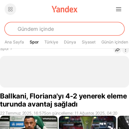
Ana Sayfa
Spor
Spor
Türkiye
Dünya
Siyaset
Günün içinden
Buradasın
Spor
›
Ballkani, Floriana'yı 4-2 yenerek eleme
turunda avantaj sağladı
22 Temmuz 2025, 16:57
Son güncelleme: 11 Ağustos 2025, 04:20