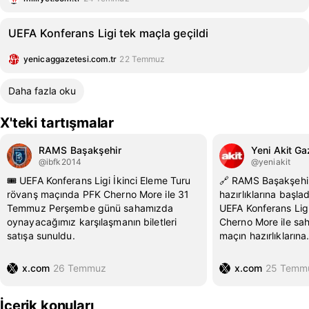
UEFA Konferans Ligi tek maçla geçildi
yenicaggazetesi.com.tr
22 Temmuz
Daha fazla oku
X'teki tartışmalar
RAMS Başakşehir
Yeni Akit Ga
@ibfk2014
@yeniakit
🎟️ UEFA Konferans Ligi İkinci Eleme Turu
🔗 RAMS Başakşehi
rövanş maçında PFK Cherno More ile 31
hazırlıklarına başl
Temmuz Perşembe günü sahamızda
UEFA Konferans Lig
oynayacağımız karşılaşmanın biletleri
Cherno More ile sa
satışa sunuldu.
maçın hazırlıklarına
x.com
26 Temmuz
x.com
25 Temm
İçerik konuları