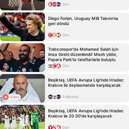
Dün
Diego Forlan, Uruguay Milli Takımı'na
geri döndü
Dün
Trabzonspor'da Mohamed Salah için
imza töreni düzenlendi! Mısırlı yıldız,
Papara Park'ta taraftarlarla buluştu
Dün
Beşiktaş, UEFA Avrupa Ligi'nde Hradec
Kralove ile deplasmanda karşılaşacak
5 Ağustos
Video
Beşiktaş, UEFA Avrupa Ligi'nde Hradec
Kralove ile 20.00'de karşılaşacak
Dün