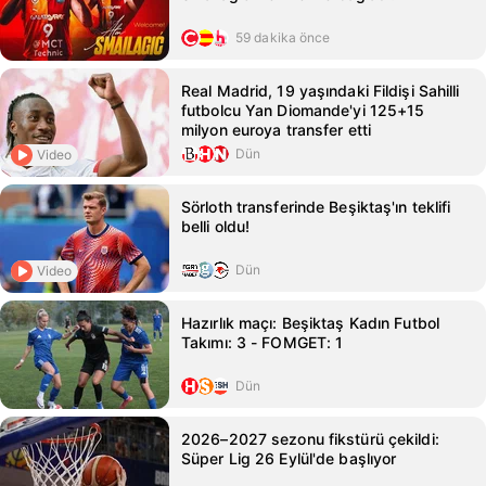
59 dakika önce
Real Madrid, 19 yaşındaki Fildişi Sahilli
futbolcu Yan Diomande'yi 125+15
milyon euroya transfer etti
Dün
Video
Sörloth transferinde Beşiktaş'ın teklifi
belli oldu!
Dün
Video
Hazırlık maçı: Beşiktaş Kadın Futbol
Takımı: 3 - FOMGET: 1
Dün
2026–2027 sezonu fikstürü çekildi:
Süper Lig 26 Eylül'de başlıyor