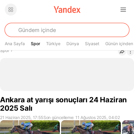
Ana Sayfa
Spor
Spor
Türkiye
Dünya
Siyaset
Günün içinden
Buradasın
Spor
›
Ankara at yarışı sonuçları 24 Haziran
2025 Salı
21 Haziran 2025, 17:55
Son güncelleme: 11 Ağustos 2025, 04:02