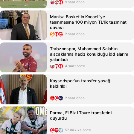
9 saat önce
Manisa Basket'in Kocaeli'ye
taşınmasına 100 milyon TL'lik tazminat
davası
2 saat önce
Trabzonspor, Muhammed Salah'ın
alacaklarına haciz konulduğu iddialarını
yalanladı
4 saat önce
Kayserispor'un transfer yasağı
kaldırıldı
2 saat önce
Parma, El Bilal Toure transferini
duyurdu
57 dakika önce