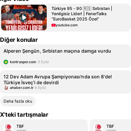
Türkiye 95 - 90 🇷🇸 Sırbistan |
Yenilgisiz Lider! | FenerTalks
“EuroBasket 2025 Özel”
youtube.com
Diğer konular
Alperen Şengün, Sırbistan maçına damga vurdu
kontraspor.com
3 Eylül
12 Dev Adam Avrupa Şampiyonası'nda son 8'de!
Türkiye İsveç'i de devirdi
ahaber.com.tr
6 Eylül
Daha fazla oku
X'teki tartışmalar
TBF
TBF