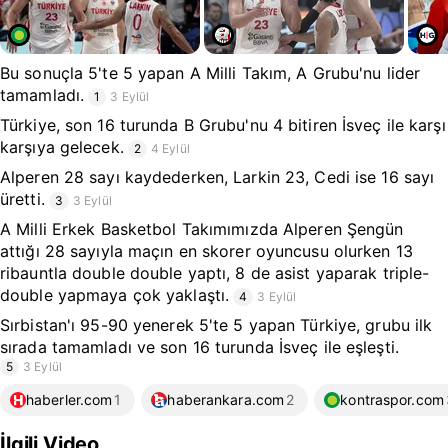
Bu sonuçla 5'te 5 yapan A Milli Takım, A Grubu'nu lider
tamamladı.
1
3 Eylül
Türkiye, son 16 turunda B Grubu'nu 4 bitiren İsveç ile karşı
karşıya gelecek.
2
4 Eylül
Alperen 28 sayı kaydederken, Larkin 23, Cedi ise 16 sayı
üretti.
3
3 Eylül
A Milli Erkek Basketbol Takımımızda Alperen Şengün
attığı 28 sayıyla maçın en skorer oyuncusu olurken 13
ribauntla double double yaptı, 8 de asist yaparak triple-
double yapmaya çok yaklaştı.
4
3 Eylül
Sırbistan'ı 95-90 yenerek 5'te 5 yapan Türkiye, grubu ilk
sırada tamamladı ve son 16 turunda İsveç ile eşleşti.
5
3 Eylül
haberler.com
1
haberankara.com
2
kontraspor.com
İlgili Video