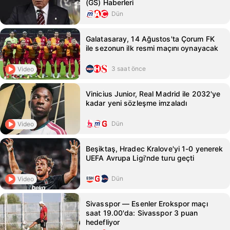
(GS) Haberleri
Dün
Galatasaray, 14 Ağustos'ta Çorum FK
ile sezonun ilk resmi maçını oynayacak
3 saat önce
Video
Vinicius Junior, Real Madrid ile 2032'ye
kadar yeni sözleşme imzaladı
Dün
Video
Beşiktaş, Hradec Kralove'yi 1-0 yenerek
UEFA Avrupa Ligi'nde turu geçti
Dün
Video
Sivasspor — Esenler Erokspor maçı
saat 19.00'da: Sivasspor 3 puan
hedefliyor