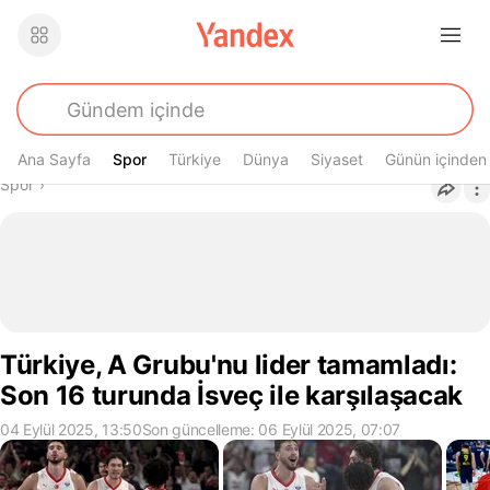
Ana Sayfa
Spor
Spor
Türkiye
Dünya
Siyaset
Günün içinden
Buradasın
Spor
›
Türkiye, A Grubu'nu lider tamamladı:
Son 16 turunda İsveç ile karşılaşacak
04 Eylül 2025, 13:50
Son güncelleme: 06 Eylül 2025, 07:07