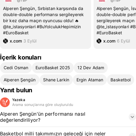
@TBF
@TBF
Alperen Şengün, Sırbistan karşısında da
Alperen Şengün, İsv
double-double performansı sergileyerek
double-double per
bir kez daha maçın oyuncusu oldu! 🔥
sergileyerek maçın
@te_istasyonlari #BuYolculukHepimizin
@te_istasyonlari #
#EuroBasket
#EuroBasket
x.com
3 Eylül
x.com
6 Eylül
İçerik konuları
Cedi Osman
EuroBasket 2025
12 Dev Adam
Alperen Şengün
Shane Larkin
Ergin Ataman
Basketbol
Yanıt bulun
Yazeka
Arama sonuçlarına göre oluşturuldu
Alperen Şengün'ün performansı nasıl
değerlendiriliyor?
Basketbol milli takımımızın geleceği için neler