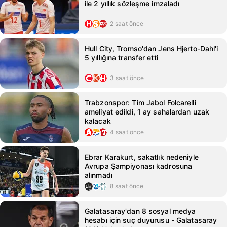
ile 2 yıllık sözleşme imzaladı
2 saat önce
Hull City, Tromso'dan Jens Hjerto-Dahl'i
5 yıllığına transfer etti
3 saat önce
Trabzonspor: Tim Jabol Folcarelli
ameliyat edildi, 1 ay sahalardan uzak
kalacak
4 saat önce
Ebrar Karakurt, sakatlık nedeniyle
Avrupa Şampiyonası kadrosuna
alınmadı
8 saat önce
Galatasaray'dan 8 sosyal medya
hesabı için suç duyurusu - Galatasaray