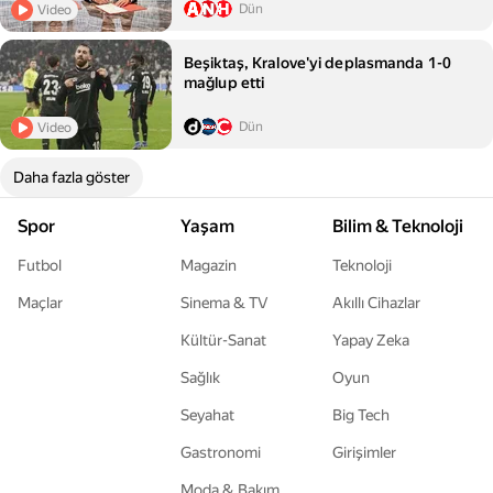
Dün
Video
Beşiktaş, Kralove'yi deplasmanda 1-0
mağlup etti
Dün
Video
Daha fazla göster
Spor
Yaşam
Bilim & Teknoloji
Futbol
Magazin
Teknoloji
Maçlar
Sinema & TV
Akıllı Cihazlar
Kültür-Sanat
Yapay Zeka
Sağlık
Oyun
Seyahat
Big Tech
Gastronomi
Girişimler
Moda & Bakım