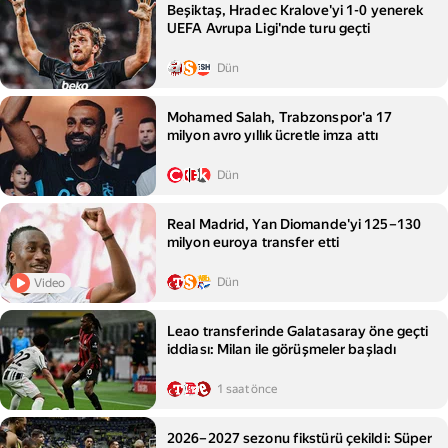
Beşiktaş, Hradec Kralove'yi 1-0 yenerek
UEFA Avrupa Ligi'nde turu geçti
Dün
Mohamed Salah, Trabzonspor'a 17
milyon avro yıllık ücretle imza attı
Dün
Real Madrid, Yan Diomande'yi 125–130
milyon euroya transfer etti
Dün
Video
Leao transferinde Galatasaray öne geçti
iddiası: Milan ile görüşmeler başladı
1 saat önce
2026–2027 sezonu fikstürü çekildi: Süper