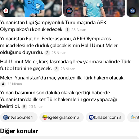
Yunanistan Ligi Şampiyonluk Turu maçında AEK,
Olympiakos'u konuk edecek.
1
23 Nisan
Yunanistan Futbol Federasyonu, AEK-Olympiakos
mücadelesinde düdük çalacak ismin Halil Umut Meler
olduğunu duyurdu.
2
23 Nisan
Halil Umut Meler, karşılaşmada görev yapması halinde Türk
futbol tarihine geçecek.
3
23 Nisan
Meler, Yunanistan'da maç yöneten ilk Türk hakem olacak.
4
23 Nisan
Yunan basınının son dakika olarak geçtiği haberde
Yunanistan'da ilk kez Türk hakemlerin görev yapacağı
belirtildi.
5
23 Nisan
ntvspor.net
1
egetelgraf.com
2
f5haber.com
3
n
Diğer konular