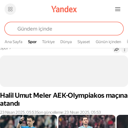
Ana Sayfa
Spor
Spor
Türkiye
Dünya
Siyaset
Günün içinden
Buradasın
Spor
›
Halil Umut Meler AEK-Olympiakos maçına
atandı
23 Nisan 2025, 05:53
Son güncelleme: 23 Nisan 2025, 05:53