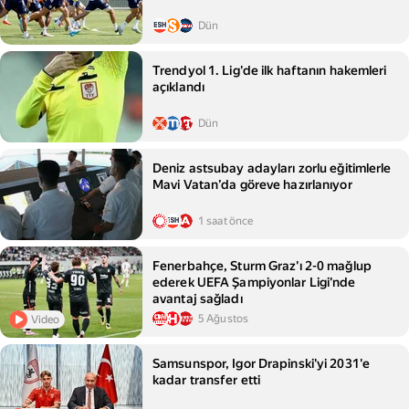
Dün
Trendyol 1. Lig'de ilk haftanın hakemleri
açıklandı
Dün
Deniz astsubay adayları zorlu eğitimlerle
Mavi Vatan’da göreve hazırlanıyor
1 saat önce
Fenerbahçe, Sturm Graz'ı 2-0 mağlup
ederek UEFA Şampiyonlar Ligi'nde
avantaj sağladı
5 Ağustos
Video
Samsunspor, Igor Drapinski'yi 2031'e
kadar transfer etti