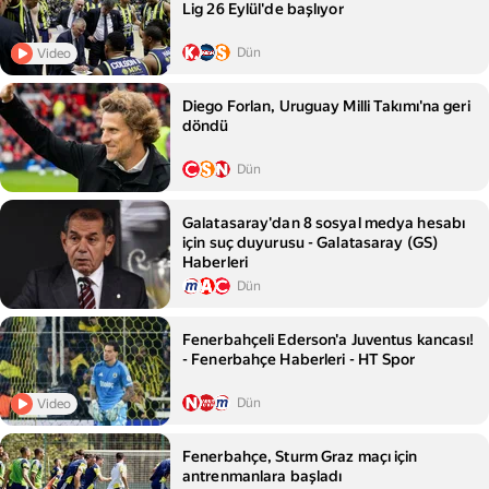
Lig 26 Eylül'de başlıyor
Dün
Video
Diego Forlan, Uruguay Milli Takımı'na geri
döndü
Dün
Galatasaray'dan 8 sosyal medya hesabı
için suç duyurusu - Galatasaray (GS)
Haberleri
Dün
Fenerbahçeli Ederson'a Juventus kancası!
- Fenerbahçe Haberleri - HT Spor
Dün
Video
Fenerbahçe, Sturm Graz maçı için
antrenmanlara başladı