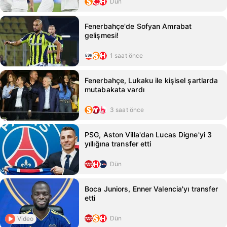
Dün
Fenerbahçe'de Sofyan Amrabat
gelişmesi!
1 saat önce
Fenerbahçe, Lukaku ile kişisel şartlarda
mutabakata vardı
3 saat önce
PSG, Aston Villa'dan Lucas Digne'yi 3
yıllığına transfer etti
Dün
Boca Juniors, Enner Valencia'yı transfer
etti
Dün
Video