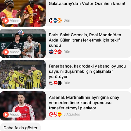
Galatasaray'dan Victor Osimhen kararı!
Dün
Video
Paris Saint Germain, Real Madrid'den
Arda Güler'i transfer etmek için teklif
sundu
Dün
Video
Fenerbahçe, kadrodaki yabancı oyuncu
sayısını düşürmek için çalışmalar
yürütüyor
Dün
Arsenal, Martinelli'nin ayrılığına onay
vermeden önce kanat oyuncusu
transfer etmeyi planlıyor
8 Ağustos
Video
Daha fazla göster