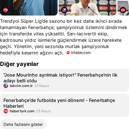
Trendyol Süper Lig’de sezonu bir kez daha ikinci sırada
tamamlayan Fenerbahçe, şampiyonluk özlemini dindirmek
için transferde vites yükseltti. Sarı-lacivertli ekip,
kadrosunu yıldız isimlerle güçlendirmek üzere harekete
geçti. Yönetim, yeni sezonda mutlak şampiyonluk
hedefiyle kesenin ağzını açtı.
trhaber.com
Diğer yayınlar
"Jose Mourinho ayrılmak istiyor!" Fenerbahçe'nin ilk
adayı belli oldu
takvim.com.tr
28 Mayıs
Fenerbahçe'de futbolda yeni dönem! - Fenerbahçe
Haberleri
haberturk.com
28 Mayıs
Daha fazlasını göster