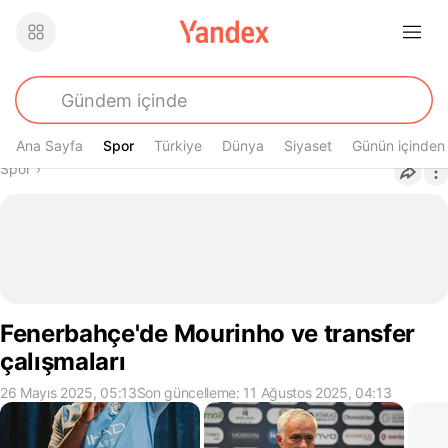
Ana Sayfa
Spor
Spor
Türkiye
Dünya
Siyaset
Günün içinden
Buradasın
Spor
›
Fenerbahçe'de Mourinho ve transfer
çalışmaları
26 Mayıs 2025, 05:13
Son güncelleme: 11 Ağustos 2025, 04:13