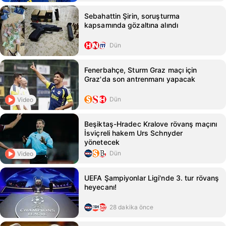
Sebahattin Şirin, soruşturma
kapsamında gözaltına alındı
Dün
Fenerbahçe, Sturm Graz maçı için
Graz'da son antrenmanı yapacak
Dün
Video
Beşiktaş-Hradec Kralove rövanş maçını
İsviçreli hakem Urs Schnyder
yönetecek
Dün
Video
UEFA Şampiyonlar Ligi'nde 3. tur rövanş
heyecanı!
28 dakika önce