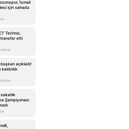
bzonspor, İsmail
lesi için sahada
nce
CT Technic,
transfer etti
a önce
 başkan açıkladı!
kaldırıldı
a önce
 sakatlık
pa Şampiyonası
madı
nce
elli,