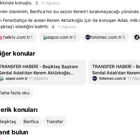
kkında konuştu.
2
11 Ağustos
nim izlenimim, Benfica'nın bu sezon Kerem'i bırakmayacağı yönünde.
ı Fenerbahçe ile anılan Kerem Aktürkoğlu için de konuşan Adalı, mill
şiktaş'ı istediğini belirtti.
4
11 Ağustos
halktv.com.tr
1
aspor.com.tr
2
fotomac.com.tr
3
iğer konular
TRANSFER HABERİ - Beşiktaş Başkanı
TRANSFER HABERİ - Be
Serdal Adalı'dan Kerem Aktürkoğlu
Serdal Adalı'dan Kerem
aspor.com.tr
11 Ağustos
fotomac.com.tr
11 Ağu
itirafı!
itirafı!
Daha fazla oku
çerik konuları
Beşiktaş
Benfica
Transfer
anıt bulun