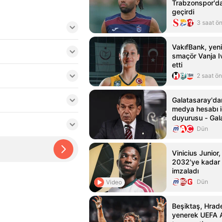
Trabzonspor'd
geçirdi
3 saat ö
VakıfBank, yeni
smaçör Vanja Iv
etti
2 saat ö
Galatasaray'da
medya hesabı i
duyurusu - Gal
Haberleri
Dün
Vinicius Junior,
2032'ye kadar
imzaladı
Dün
Video
Beşiktaş, Hrade
yenerek UEFA A