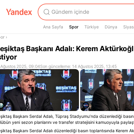
Ana Sayfa
Spor
Spor
Türkiye
Dünya
Siyas
radasın
or
›
eşiktaş Başkanı Adalı: Kerem Aktürkoğl
stiyor
 Ağustos 2025, 09:04
Son güncelleme: 14 Ağustos 2025, 13:45
şiktaş Başkanı Serdal Adalı, Tüpraş Stadyumu’nda düzenlediği basın 
lübün yeni sezon planlarını ve transfer stratejisini kamuoyuyla paylaşt
şiktaş Başkanı Serdal Adalı düzenlediği basın toplantısında Kerem Ak