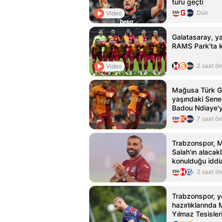
turu geçti
Dün
Video
Galatasaray, yar
RAMS Park'ta k
2 saat ö
Video
Mağusa Türk G
yaşındaki Seneg
Badou Ndiaye'y
kattı
7 saat ö
Trabzonspor,
Salah'ın alacak
konulduğu iddia
2 saat ö
Trabzonspor, y
hazırlıklarında
Yılmaz Tesisle