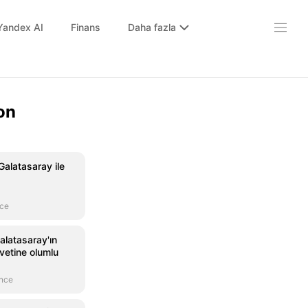
Yandex AI
Finans
Daha fazla
on
Galatasaray ile
nce
alatasaray'ın
avetine olumlu
önce