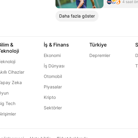
yaptı
4 saat ö
Daha fazla göster
Bilim &
İş & Finans
Türkiye
S
Teknoloji
Ekonomi
Depremler
D
eknoloji
İş Dünyası
T
kıllı Cihazlar
Otomobil
Yapay Zeka
Piyasalar
Oyun
Kripto
Big Tech
Sektörler
irişimler