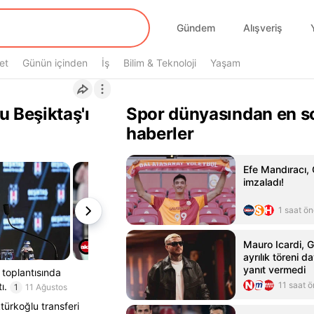
Gündem
Alışveriş
et
Günün içinden
İş
Bilim & Teknoloji
Yaşam
u Beşiktaş'ı
Spor dünyasından en s
haberler
Efe Mandıracı, 
imzaladı!
1 saat ö
Mauro Icardi, G
ayrılık töreni d
yanıt vermedi
toplantısında
11 saat 
ı.
1
11 Ağustos
türkoğlu transferi