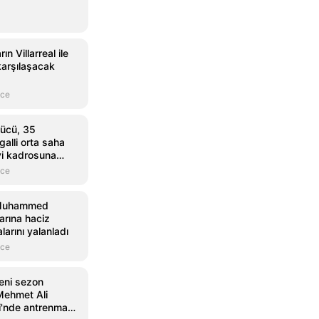
ın Villarreal ile
arşılaşacak
nce
ücü, 35
alli orta saha
i kadrosuna
nce
 Muhammed
larına haciz
larını yalanladı
nce
eni sezon
 Mehmet Ali
ri'nde antrenman