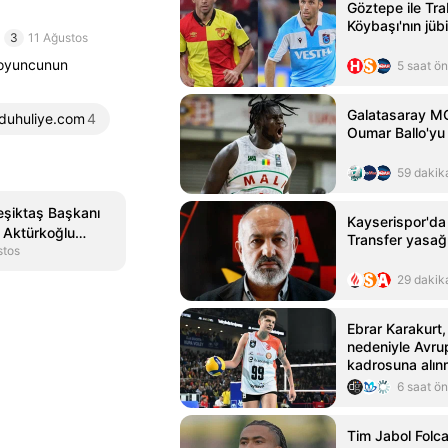
Göztepe ile Tra
Köybaşı'nın jübi
3
11 Ağustos
i oyuncunun
5 saat ö
Galatasaray M
duhuliye.com
4
Oumar Ballo'yu 
59 dakik
şiktaş Başkanı
Kayserispor'da
 Aktürkoğlu
Transfer yasağı 
stos
29 dakik
Ebrar Karakurt,
nedeniyle Avru
kadrosuna alın
6 saat ö
Tim Jabol Folcar