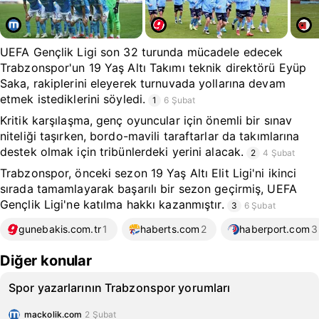
UEFA Gençlik Ligi son 32 turunda mücadele edecek
Trabzonspor'un 19 Yaş Altı Takımı teknik direktörü Eyüp
Saka, rakiplerini eleyerek turnuvada yollarına devam
etmek istediklerini söyledi.
1
6 Şubat
Kritik karşılaşma, genç oyuncular için önemli bir sınav
niteliği taşırken, bordo-mavili taraftarlar da takımlarına
destek olmak için tribünlerdeki yerini alacak.
2
4 Şubat
Trabzonspor, önceki sezon 19 Yaş Altı Elit Ligi'ni ikinci
sırada tamamlayarak başarılı bir sezon geçirmiş, UEFA
Gençlik Ligi'ne katılma hakkı kazanmıştır.
3
6 Şubat
gunebakis.com.tr
1
haberts.com
2
haberport.com
3
Diğer konular
Spor yazarlarının Trabzonspor yorumları
mackolik.com
2 Şubat