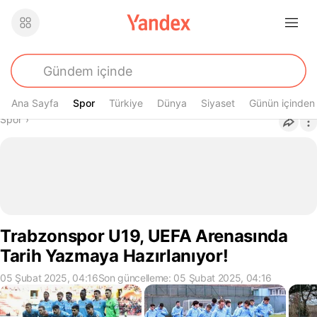
Ana Sayfa
Spor
Spor
Türkiye
Dünya
Siyaset
Günün içinden
Buradasın
Spor
›
Trabzonspor U19, UEFA Arenasında
Tarih Yazmaya Hazırlanıyor!
05 Şubat 2025, 04:16
Son güncelleme: 05 Şubat 2025, 04:16