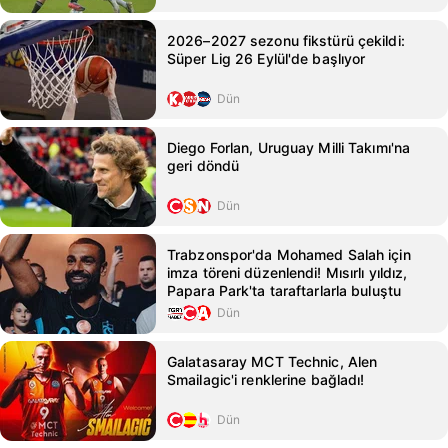
2026–2027 sezonu fikstürü çekildi:
Süper Lig 26 Eylül'de başlıyor
Dün
Diego Forlan, Uruguay Milli Takımı'na
geri döndü
Dün
Trabzonspor'da Mohamed Salah için
imza töreni düzenlendi! Mısırlı yıldız,
Papara Park'ta taraftarlarla buluştu
Dün
Galatasaray MCT Technic, Alen
Smailagic'i renklerine bağladı!
Dün