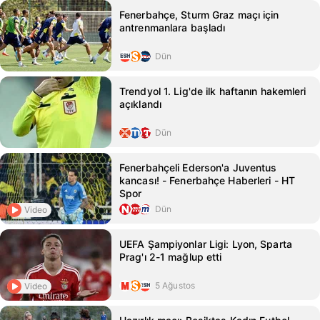
Fenerbahçe, Sturm Graz maçı için
antrenmanlara başladı
Dün
Trendyol 1. Lig'de ilk haftanın hakemleri
açıklandı
Dün
Fenerbahçeli Ederson'a Juventus
kancası! - Fenerbahçe Haberleri - HT
Spor
Dün
Video
UEFA Şampiyonlar Ligi: Lyon, Sparta
Prag'ı 2-1 mağlup etti
5 Ağustos
Video