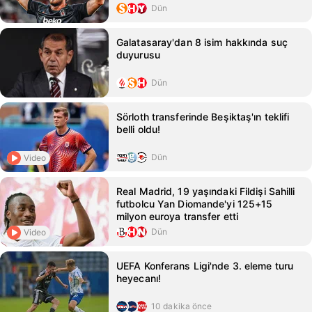
Dün
Galatasaray'dan 8 isim hakkında suç
duyurusu
Dün
Sörloth transferinde Beşiktaş'ın teklifi
belli oldu!
Dün
Video
Real Madrid, 19 yaşındaki Fildişi Sahilli
futbolcu Yan Diomande'yi 125+15
milyon euroya transfer etti
Dün
Video
UEFA Konferans Ligi'nde 3. eleme turu
heyecanı!
10 dakika önce