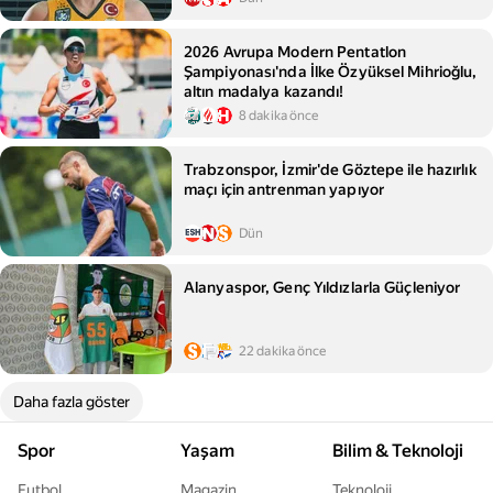
2026 Avrupa Modern Pentatlon
Şampiyonası'nda İlke Özyüksel Mihrioğlu,
altın madalya kazandı!
8 dakika önce
Trabzonspor, İzmir'de Göztepe ile hazırlık
maçı için antrenman yapıyor
Dün
Alanyaspor, Genç Yıldızlarla Güçleniyor
22 dakika önce
Daha fazla göster
Spor
Yaşam
Bilim & Teknoloji
Futbol
Magazin
Teknoloji