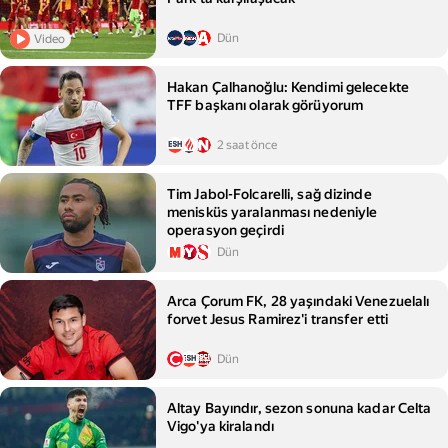
Dün
Video
Hakan Çalhanoğlu: Kendimi gelecekte
TFF başkanı olarak görüyorum
2 saat önce
Tim Jabol-Folcarelli, sağ dizinde
menisküs yaralanması nedeniyle
operasyon geçirdi
Dün
Arca Çorum FK, 28 yaşındaki Venezuelalı
forvet Jesus Ramirez'i transfer etti
Dün
Altay Bayındır, sezon sonuna kadar Celta
Vigo'ya kiralandı