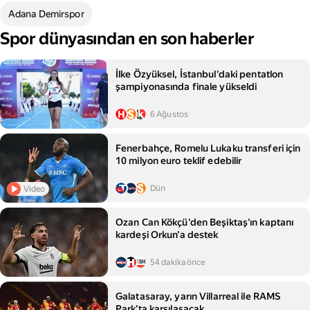
Adana Demirspor
Spor dünyasından en son haberler
İlke Özyüksel, İstanbul'daki pentatlon
şampiyonasında finale yükseldi
6 Ağustos
Fenerbahçe, Romelu Lukaku transferi için
10 milyon euro teklif edebilir
Dün
Video
Ozan Can Kökçü'den Beşiktaş'ın kaptanı
kardeşi Orkun'a destek
54 dakika önce
Galatasaray, yarın Villarreal ile RAMS
Park'ta karşılaşacak