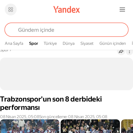
Ana Sayfa
Spor
Spor
Türkiye
Dünya
Siyaset
Günün içinden
Buradasın
Spor
›
Trabzonspor'un son 8 derbideki
performansı
08 Nisan 2025, 05:08
Son güncelleme: 08 Nisan 2025, 05:08