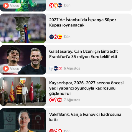
Dün
Video
2027'de İstanbul'da İspanya Süper
Kupası oynanacak
Dün
Galatasaray, Can Uzun için Eintracht
Frankfurt'a 35 milyon Euro teklif etti
6 Ağustos
Video
Kayserispor, 2026–2027 sezonu öncesi
yedi yabancı oyuncuyla kadrosunu
güçlendirdi
7 Ağustos
VakıfBank, Vanja Ivanovic'i kadrosuna
kattı
Dün