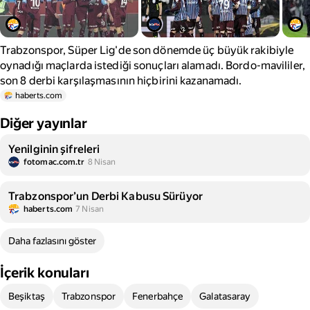
Trabzonspor, Süper Lig'de son dönemde üç büyük rakibiyle
oynadığı maçlarda istediği sonuçları alamadı. Bordo-mavililer,
son 8 derbi karşılaşmasının hiçbirini kazanamadı.
haberts.com
Diğer yayınlar
Yenilginin şifreleri
fotomac.com.tr
8 Nisan
Trabzonspor’un Derbi Kabusu Sürüyor
haberts.com
7 Nisan
Daha fazlasını göster
İçerik konuları
Beşiktaş
Trabzonspor
Fenerbahçe
Galatasaray