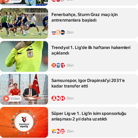
Fenerbahçe, Sturm Graz maçı için
antrenmanlara başladı
Dün
Trendyol 1. Lig'de ilk haftanın hakemleri
açıklandı
Dün
Samsunspor, Igor Drapinski'yi 2031'e
kadar transfer etti
Dün
Video
Süper Lig ve 1. Lig'in isim sponsorluğu
anlaşması 2 yıl daha uzatıldı
Dün