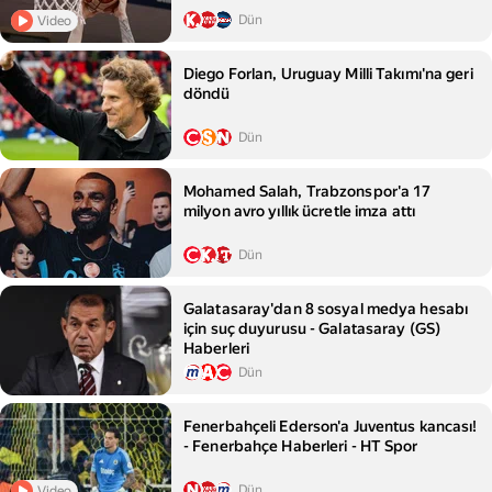
Dün
Video
Diego Forlan, Uruguay Milli Takımı'na geri
döndü
Dün
Mohamed Salah, Trabzonspor'a 17
milyon avro yıllık ücretle imza attı
Dün
Galatasaray'dan 8 sosyal medya hesabı
için suç duyurusu - Galatasaray (GS)
Haberleri
Dün
Fenerbahçeli Ederson'a Juventus kancası!
- Fenerbahçe Haberleri - HT Spor
Dün
Video