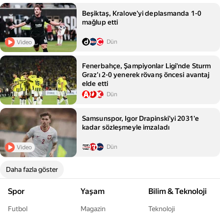
Beşiktaş, Kralove'yi deplasmanda 1-0
mağlup etti
Dün
Video
Fenerbahçe, Şampiyonlar Ligi'nde Sturm
Graz'ı 2-0 yenerek rövanş öncesi avantaj
elde etti
Dün
Samsunspor, Igor Drapinski'yi 2031'e
kadar sözleşmeyle imzaladı
Dün
Video
Daha fazla göster
Spor
Yaşam
Bilim & Teknoloji
Futbol
Magazin
Teknoloji