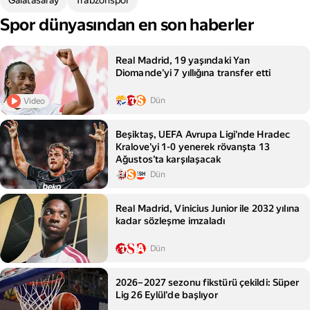
Galatasaray
Trabzonspor
Spor dünyasından en son haberler
Real Madrid, 19 yaşındaki Yan
Diomande'yi 7 yıllığına transfer etti
Dün
Video
Beşiktaş, UEFA Avrupa Ligi'nde Hradec
Kralove'yi 1-0 yenerek rövanşta 13
Ağustos'ta karşılaşacak
Dün
Real Madrid, Vinicius Junior ile 2032 yılına
kadar sözleşme imzaladı
Dün
2026–2027 sezonu fikstürü çekildi: Süper
Lig 26 Eylül'de başlıyor