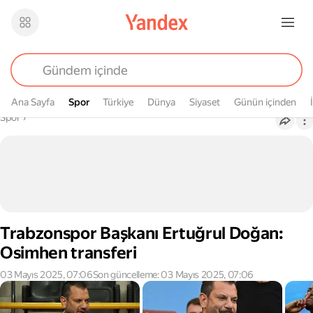
Ana Sayfa
Spor
Spor
Türkiye
Dünya
Siyaset
Günün içinden
Buradasın
Spor
›
Trabzonspor Başkanı Ertuğrul Doğan:
Osimhen transferi
03 Mayıs 2025, 07:06
Son güncelleme: 03 Mayıs 2025, 07:06